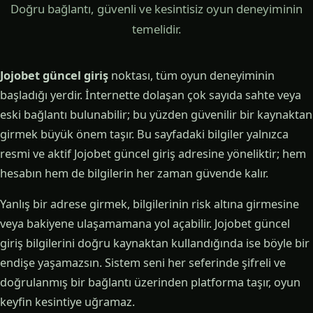
Doğru bağlantı, güvenli ve kesintisiz oyun deneyiminin
temelidir.
Jojobet güncel giriş
noktası, tüm oyun deneyiminin
başladığı yerdir. İnternette dolaşan çok sayıda sahte veya
eski bağlantı bulunabilir; bu yüzden güvenilir bir kaynaktan
girmek büyük önem taşır. Bu sayfadaki bilgiler yalnızca
resmi ve aktif Jojobet güncel giriş adresine yöneliktir; hem
hesabın hem de bilgilerin her zaman güvende kalır.
Yanlış bir adrese girmek, bilgilerinin risk altına girmesine
veya bakiyene ulaşamamana yol açabilir. Jojobet güncel
giriş bilgilerini doğru kaynaktan kullandığında ise böyle bir
endişe yaşamazsın. Sistem seni her seferinde şifreli ve
doğrulanmış bir bağlantı üzerinden platforma taşır, oyun
keyfin kesintiye uğramaz.