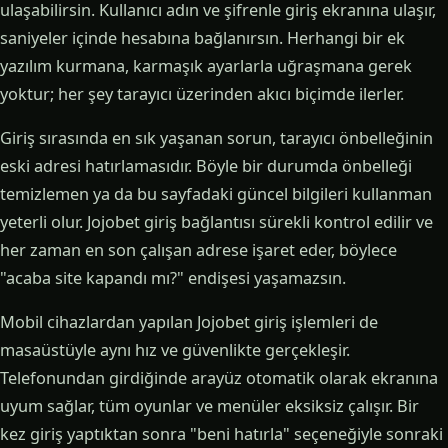
ulaşabilirsin. Kullanıcı adın ve şifrenle giriş ekranına ulaşır,
saniyeler içinde hesabına bağlanırsın. Herhangi bir ek
yazılım kurmana, karmaşık ayarlarla uğraşmana gerek
yoktur; her şey tarayıcı üzerinden akıcı biçimde ilerler.
Giriş sırasında en sık yaşanan sorun, tarayıcı önbelleğinin
eski adresi hatırlamasıdır. Böyle bir durumda önbelleği
temizlemen ya da bu sayfadaki güncel bilgileri kullanman
yeterli olur. Jojobet giriş bağlantısı sürekli kontrol edilir ve
her zaman en son çalışan adrese işaret eder, böylece
"acaba site kapandı mı?" endişesi yaşamazsın.
Mobil cihazlardan yapılan Jojobet giriş işlemleri de
masaüstüyle aynı hız ve güvenlikte gerçekleşir.
Telefonundan girdiğinde arayüz otomatik olarak ekranına
uyum sağlar, tüm oyunlar ve menüler eksiksiz çalışır. Bir
kez giriş yaptıktan sonra "beni hatırla" seçeneğiyle sonraki