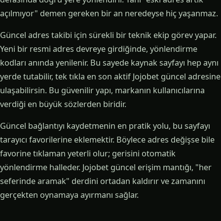
açılmıyor" demen gereken bir an neredeyse hiç yaşanmaz.
Güncel adres takibi için sürekli bir teknik ekip görev yapar.
Yeni bir resmi adres devreye girdiğinde, yönlendirme
kodları anında yenilenir. Bu sayede kaynak sayfayı hep aynı
yerde tutabilir, tek tıkla en son aktif Jojobet güncel adresine
ulaşabilirsin. Bu güvenilir yapı, markanın kullanıcılarına
verdiği en büyük sözlerden biridir.
Güncel bağlantıyı kaydetmenin en pratik yolu, bu sayfayı
tarayıcı favorilerine eklemektir. Böylece adres değişse bile
favorine tıklaman yeterli olur; gerisini otomatik
yönlendirme halleder. Jojobet güncel erişim mantığı, "her
seferinde aramak" derdini ortadan kaldırır ve zamanını
gerçekten oynamaya ayırmanı sağlar.