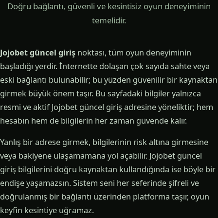
Doğru bağlantı, güvenli ve kesintisiz oyun deneyiminin
temelidir.
Jojobet güncel giriş
noktası, tüm oyun deneyiminin
başladığı yerdir. İnternette dolaşan çok sayıda sahte veya
eski bağlantı bulunabilir; bu yüzden güvenilir bir kaynaktan
girmek büyük önem taşır. Bu sayfadaki bilgiler yalnızca
resmi ve aktif Jojobet güncel giriş adresine yöneliktir; hem
hesabın hem de bilgilerin her zaman güvende kalır.
Yanlış bir adrese girmek, bilgilerinin risk altına girmesine
veya bakiyene ulaşamamana yol açabilir. Jojobet güncel
giriş bilgilerini doğru kaynaktan kullandığında ise böyle bir
endişe yaşamazsın. Sistem seni her seferinde şifreli ve
doğrulanmış bir bağlantı üzerinden platforma taşır, oyun
keyfin kesintiye uğramaz.