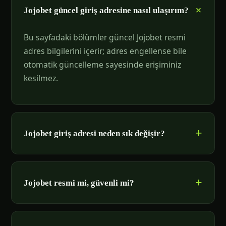
Jojobet güncel giriş adresine nasıl ulaşırım?
Bu sayfadaki bölümler güncel Jojobet resmi
adres bilgilerini içerir; adres engellense bile
otomatik güncelleme sayesinde erişiminiz
kesilmez.
Jojobet giriş adresi neden sık değişir?
Jojobet resmi mi, güvenli mi?