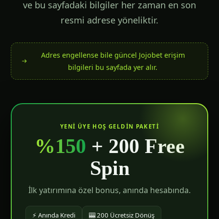
ve bu sayfadaki bilgiler her zaman en son
resmi adrese yöneliktir.
Adres engellense bile güncel Jojobet erişim
bilgileri bu sayfada yer alır.
YENI ÜYE HOŞ GELDIN PAKETI
%150
+ 200 Free
Spin
İlk yatırımına özel bonus, anında hesabında.
⚡ Anında Kredi
🎰 200 Ücretsiz Dönüş