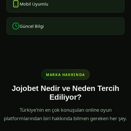
Mobil Uyumlu
Güncel Bilgi
MARKA HAKKINDA
Jojobet Nedir ve Neden Tercih
Ediliyor?
Türkiye'nin en çok konuşulan online oyun
platformlarından biri hakkında bilmen gereken her şey.