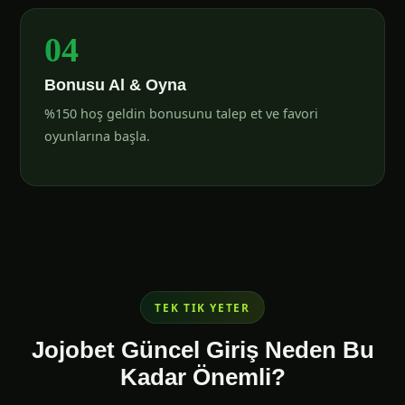
04
Bonusu Al & Oyna
%150 hoş geldin bonusunu talep et ve favori
oyunlarına başla.
TEK TIK YETER
Jojobet Güncel Giriş Neden Bu
Kadar Önemli?