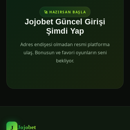
🚀 HAZIRSAN BAŞLA
Jojobet Güncel Girişi
Şimdi Yap
Adres endişesi olmadan resmi platforma
ulaş. Bonusun ve favori oyunların seni
bekliyor.
Jojobet
J