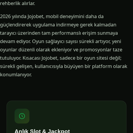
rehberlik alırlar.
2026 yılında Jojobet, mobil deneyimini daha da
güçlendirerek uygulama indirmeye gerek kalmadan
tarayıcı üzerinden tam performanslı erişim sunmaya
devam ediyor. Oyun sağlayıcı sayısı sürekli artıyor, yeni
oyunlar düzenli olarak ekleniyor ve promosyonlar taze
tutuluyor. Kısacası Jojobet, sadece bir oyun sitesi değil;
sürekli gelişen, kullanıcısıyla büyüyen bir platform olarak
konumlanıyor.
Anlık Slot & Jackpot