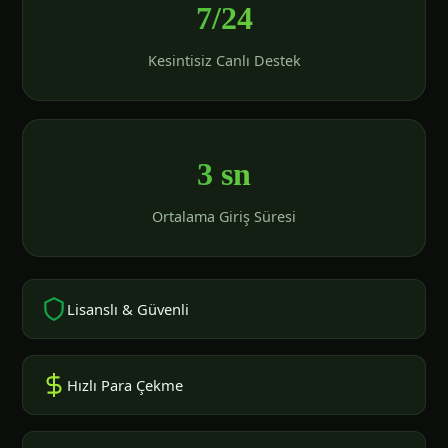
7/24
Kesintisiz Canlı Destek
3 sn
Ortalama Giriş Süresi
Lisanslı & Güvenli
Hızlı Para Çekme