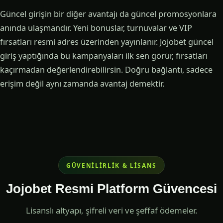
Güncel girişin bir diğer avantajı da güncel promosyonlara
anında ulaşmandır. Yeni bonuslar, turnuvalar ve VIP
fırsatları resmi adres üzerinden yayınlanır. Jojobet güncel
giriş yaptığında bu kampanyaları ilk sen görür, fırsatları
kaçırmadan değerlendirebilirsin. Doğru bağlantı, sadece
erişim değil aynı zamanda avantaj demektir.
GÜVENILIRLIK & LISANS
Jojobet Resmi Platform Güvencesi
Lisanslı altyapı, şifreli veri ve şeffaf ödemeler.