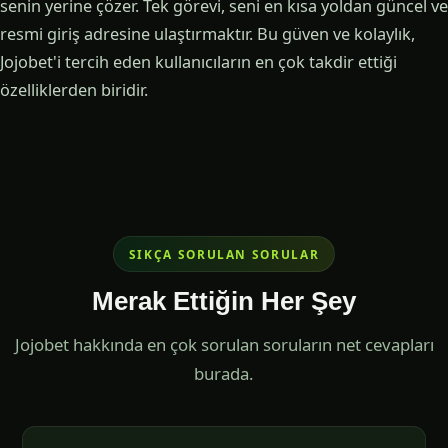
senin yerine çözer. Tek görevi, seni en kısa yoldan güncel ve
resmi giriş adresine ulaştırmaktır. Bu güven ve kolaylık,
Jojobet'i tercih eden kullanıcıların en çok takdir ettiği
özelliklerden biridir.
SIKÇA SORULAN SORULAR
Merak Ettiğin Her Şey
Jojobet hakkında en çok sorulan soruların net cevapları
burada.