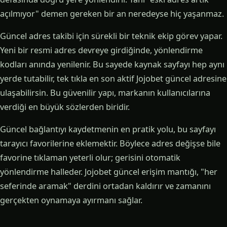
açılmıyor" demen gereken bir an neredeyse hiç yaşanmaz.
Güncel adres takibi için sürekli bir teknik ekip görev yapar.
Yeni bir resmi adres devreye girdiğinde, yönlendirme
kodları anında yenilenir. Bu sayede kaynak sayfayı hep aynı
yerde tutabilir, tek tıkla en son aktif Jojobet güncel adresine
ulaşabilirsin. Bu güvenilir yapı, markanın kullanıcılarına
verdiği en büyük sözlerden biridir.
Güncel bağlantıyı kaydetmenin en pratik yolu, bu sayfayı
tarayıcı favorilerine eklemektir. Böylece adres değişse bile
favorine tıklaman yeterli olur; gerisini otomatik
yönlendirme halleder. Jojobet güncel erişim mantığı, "her
seferinde aramak" derdini ortadan kaldırır ve zamanını
gerçekten oynamaya ayırmanı sağlar.