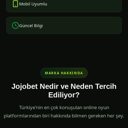
Mobil Uyumlu
Güncel Bilgi
MARKA HAKKINDA
Jojobet Nedir ve Neden Tercih
Ediliyor?
Türkiye'nin en çok konuşulan online oyun
platformlarından biri hakkında bilmen gereken her şey.