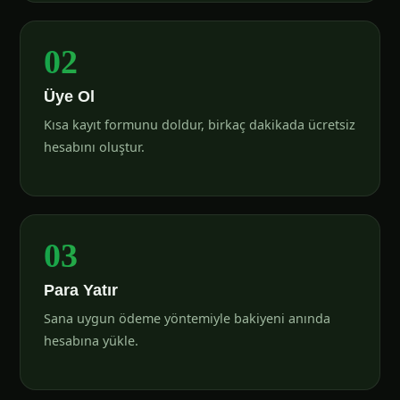
02
Üye Ol
Kısa kayıt formunu doldur, birkaç dakikada ücretsiz
hesabını oluştur.
03
Para Yatır
Sana uygun ödeme yöntemiyle bakiyeni anında
hesabına yükle.