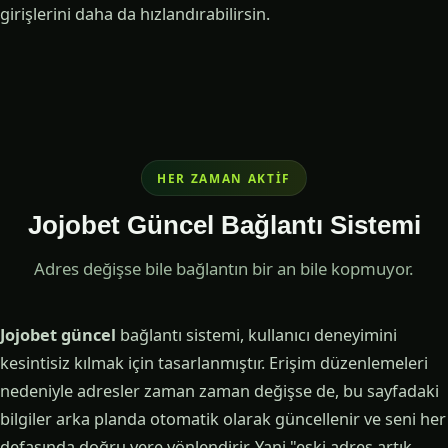
girişlerini daha da hızlandırabilirsin.
HER ZAMAN AKTIF
Jojobet Güncel Bağlantı Sistemi
Adres değişse bile bağlantın bir an bile kopmuyor.
Jojobet güncel
bağlantı sistemi, kullanıcı deneyimini
kesintisiz kılmak için tasarlanmıştır. Erişim düzenlemeleri
nedeniyle adresler zaman zaman değişse de, bu sayfadaki
bilgiler arka planda otomatik olarak güncellenir ve seni her
defasında doğru yere yönlendirir. Yani "eski adres artık