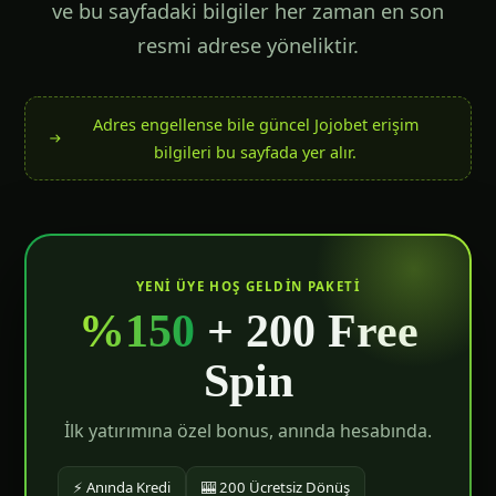
ve bu sayfadaki bilgiler her zaman en son
resmi adrese yöneliktir.
Adres engellense bile güncel Jojobet erişim
bilgileri bu sayfada yer alır.
YENI ÜYE HOŞ GELDIN PAKETI
%150
+ 200 Free
Spin
İlk yatırımına özel bonus, anında hesabında.
⚡ Anında Kredi
🎰 200 Ücretsiz Dönüş