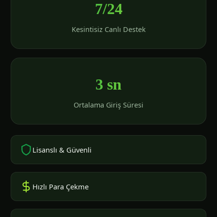
7/24
Kesintisiz Canlı Destek
3 sn
Ortalama Giriş Süresi
Lisanslı & Güvenli
Hızlı Para Çekme