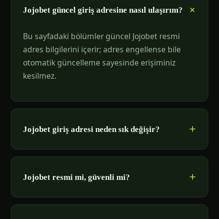
Jojobet güncel giriş adresine nasıl ulaşırım?
Bu sayfadaki bölümler güncel Jojobet resmi
adres bilgilerini içerir; adres engellense bile
otomatik güncelleme sayesinde erişiminiz
kesilmez.
Jojobet giriş adresi neden sık değişir?
Jojobet resmi mi, güvenli mi?