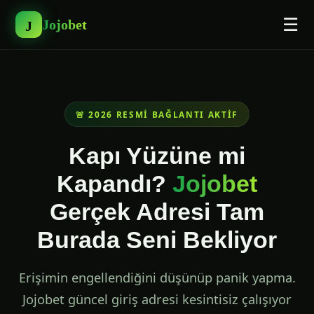
☰
Jojobet
J
🚨 2026 RESMI BAĞLANTI AKTIF
Kapı Yüzüne mi
Kapandı?
Jojobet
Gerçek Adresi Tam
Burada Seni Bekliyor
Erişimin engellendiğini düşünüp panik yapma.
Jojobet güncel giriş adresi kesintisiz çalışıyor