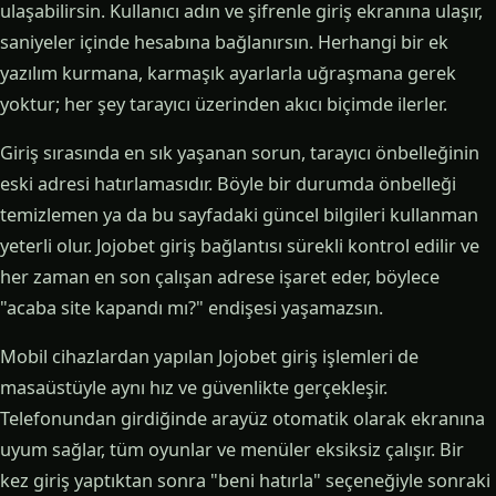
ulaşabilirsin. Kullanıcı adın ve şifrenle giriş ekranına ulaşır,
saniyeler içinde hesabına bağlanırsın. Herhangi bir ek
yazılım kurmana, karmaşık ayarlarla uğraşmana gerek
yoktur; her şey tarayıcı üzerinden akıcı biçimde ilerler.
Giriş sırasında en sık yaşanan sorun, tarayıcı önbelleğinin
eski adresi hatırlamasıdır. Böyle bir durumda önbelleği
temizlemen ya da bu sayfadaki güncel bilgileri kullanman
yeterli olur. Jojobet giriş bağlantısı sürekli kontrol edilir ve
her zaman en son çalışan adrese işaret eder, böylece
"acaba site kapandı mı?" endişesi yaşamazsın.
Mobil cihazlardan yapılan Jojobet giriş işlemleri de
masaüstüyle aynı hız ve güvenlikte gerçekleşir.
Telefonundan girdiğinde arayüz otomatik olarak ekranına
uyum sağlar, tüm oyunlar ve menüler eksiksiz çalışır. Bir
kez giriş yaptıktan sonra "beni hatırla" seçeneğiyle sonraki