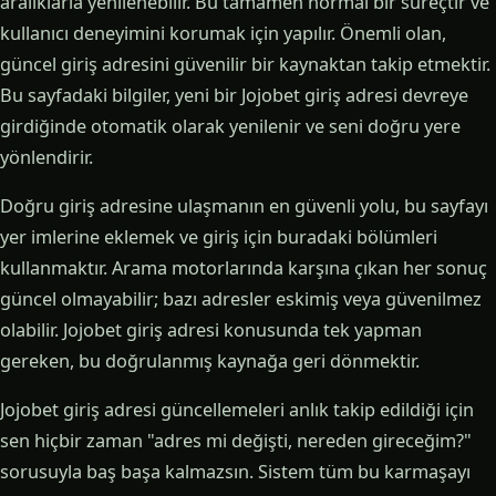
aralıklarla yenilenebilir. Bu tamamen normal bir süreçtir ve
kullanıcı deneyimini korumak için yapılır. Önemli olan,
güncel giriş adresini güvenilir bir kaynaktan takip etmektir.
Bu sayfadaki bilgiler, yeni bir Jojobet giriş adresi devreye
girdiğinde otomatik olarak yenilenir ve seni doğru yere
yönlendirir.
Doğru giriş adresine ulaşmanın en güvenli yolu, bu sayfayı
yer imlerine eklemek ve giriş için buradaki bölümleri
kullanmaktır. Arama motorlarında karşına çıkan her sonuç
güncel olmayabilir; bazı adresler eskimiş veya güvenilmez
olabilir. Jojobet giriş adresi konusunda tek yapman
gereken, bu doğrulanmış kaynağa geri dönmektir.
Jojobet giriş adresi güncellemeleri anlık takip edildiği için
sen hiçbir zaman "adres mi değişti, nereden gireceğim?"
sorusuyla baş başa kalmazsın. Sistem tüm bu karmaşayı