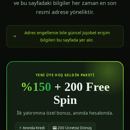
ve bu sayfadaki bilgiler her zaman en son
resmi adrese yöneliktir.
Adres engellense bile güncel Jojobet erişim
bilgileri bu sayfada yer alır.
YENI ÜYE HOŞ GELDIN PAKETI
%150
+ 200 Free
Spin
İlk yatırımına özel bonus, anında hesabında.
⚡ Anında Kredi
🎰 200 Ücretsiz Dönüş