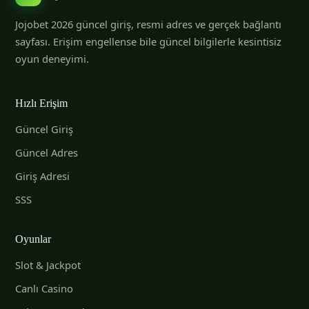
Jojobet 2026 güncel giriş, resmi adres ve gerçek bağlantı
sayfası. Erişim engellense bile güncel bilgilerle kesintisiz
oyun deneyimi.
Hızlı Erişim
Güncel Giriş
Güncel Adres
Giriş Adresi
SSS
Oyunlar
Slot & Jackpot
Canlı Casino