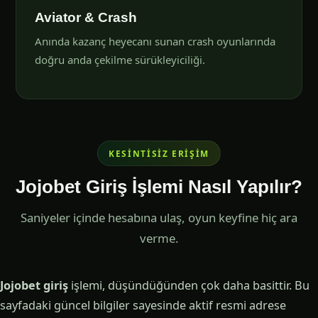
Aviator & Crash
Anında kazanç heyecanı sunan crash oyunlarında
doğru anda çekilme sürükleyiciliği.
KESINTISIZ ERIŞIM
Jojobet Giriş İşlemi Nasıl Yapılır?
Saniyeler içinde hesabına ulaş, oyun keyfine hiç ara
verme.
Jojobet giriş
işlemi, düşündüğünden çok daha basittir. Bu
sayfadaki güncel bilgiler sayesinde aktif resmi adrese