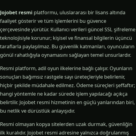
Jojobet resmi
platformu, uluslararası bir lisans altında
faaliyet gösterir ve tüm işlemlerini bu güvence
çerçevesinde yürütür. Kullanıcı verileri güncel SSL şifreleme
teknolojisiyle korunur; kişisel ve finansal bilgilerin üçüncü
taraflarla paylaşılmaz. Bu güvenlik katmanları, oyuncuların
gönül rahatlığıyla oynamasını sağlayan temel unsurlardır.
Resmi platform, adil oyun ilkelerine bağlı çalışır. Oyunların
sonuçları bağımsız rastgele sayı üreteçleriyle belirlenir,
hiçbir şekilde müdahale edilmez. Ödeme süreçleri şeffaftır;
hangi yöntemle ne kadar sürede işlem yapılacağı açıkça
belirtilir. Jojobet resmi hizmetinin en güçlü yanlarından biri,
bu netlik ve dürüstlük anlayışıdır.
Resmi olmayan kopya sitelerden uzak durmak, güvenliğin
ilk kuralıdır. Jojobet resmi adresine yalnızca doğrulanmış