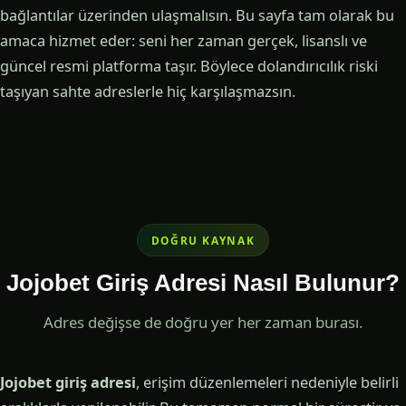
bağlantılar üzerinden ulaşmalısın. Bu sayfa tam olarak bu
amaca hizmet eder: seni her zaman gerçek, lisanslı ve
güncel resmi platforma taşır. Böylece dolandırıcılık riski
taşıyan sahte adreslerle hiç karşılaşmazsın.
DOĞRU KAYNAK
Jojobet Giriş Adresi Nasıl Bulunur?
Adres değişse de doğru yer her zaman burası.
Jojobet giriş adresi
, erişim düzenlemeleri nedeniyle belirli