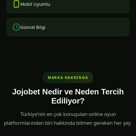
Mobil Uyumlu
Güncel Bilgi
MARKA HAKKINDA
Jojobet Nedir ve Neden Tercih
Ediliyor?
Türkiye'nin en çok konuşulan online oyun
platformlarından biri hakkında bilmen gereken her şey.