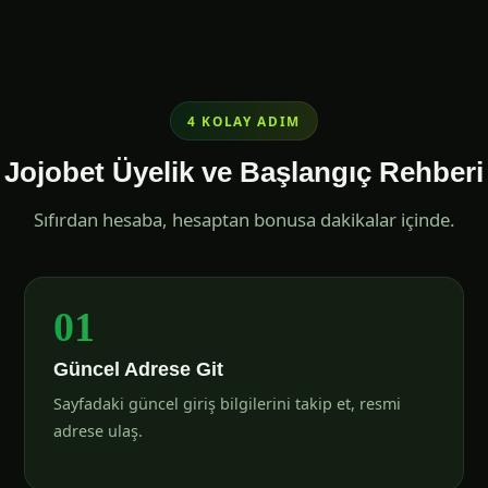
4 KOLAY ADIM
Jojobet Üyelik ve Başlangıç Rehberi
Sıfırdan hesaba, hesaptan bonusa dakikalar içinde.
01
Güncel Adrese Git
Sayfadaki güncel giriş bilgilerini takip et, resmi
adrese ulaş.