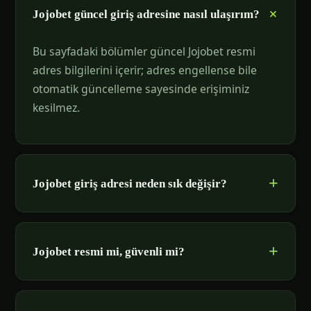
Jojobet güncel giriş adresine nasıl ulaşırım?
Bu sayfadaki bölümler güncel Jojobet resmi
adres bilgilerini içerir; adres engellense bile
otomatik güncelleme sayesinde erişiminiz
kesilmez.
Jojobet giriş adresi neden sık değişir?
Jojobet resmi mi, güvenli mi?