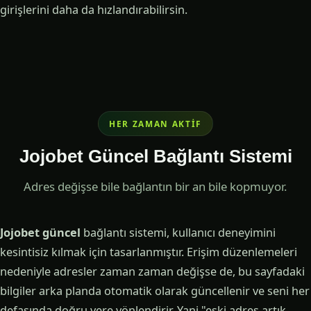
girişlerini daha da hızlandırabilirsin.
HER ZAMAN AKTIF
Jojobet Güncel Bağlantı Sistemi
Adres değişse bile bağlantın bir an bile kopmuyor.
Jojobet güncel
bağlantı sistemi, kullanıcı deneyimini
kesintisiz kılmak için tasarlanmıştır. Erişim düzenlemeleri
nedeniyle adresler zaman zaman değişse de, bu sayfadaki
bilgiler arka planda otomatik olarak güncellenir ve seni her
defasında doğru yere yönlendirir. Yani "eski adres artık