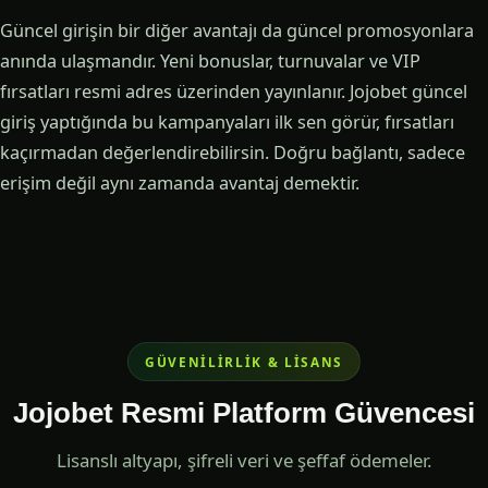
Güncel girişin bir diğer avantajı da güncel promosyonlara
anında ulaşmandır. Yeni bonuslar, turnuvalar ve VIP
fırsatları resmi adres üzerinden yayınlanır. Jojobet güncel
giriş yaptığında bu kampanyaları ilk sen görür, fırsatları
kaçırmadan değerlendirebilirsin. Doğru bağlantı, sadece
erişim değil aynı zamanda avantaj demektir.
GÜVENILIRLIK & LISANS
Jojobet Resmi Platform Güvencesi
Lisanslı altyapı, şifreli veri ve şeffaf ödemeler.