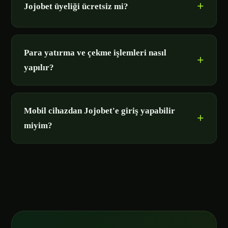
Jojobet üyeliği ücretsiz mi?
Para yatırma ve çekme işlemleri nasıl
yapılır?
Mobil cihazdan Jojobet'e giriş yapabilir
miyim?