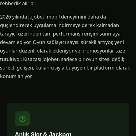
rehberlik alırlar.
2026 yılında Jojobet, mobil deneyimini daha da
güçlendirerek uygulama indirmeye gerek kalmadan
tarayıcı üzerinden tam performanslı erişim sunmaya
devam ediyor. Oyun sağlayıcı sayısı sürekli artıyor, yeni
oyunlar düzenli olarak ekleniyor ve promosyonlar taze
tutuluyor. Kısacası Jojobet, sadece bir oyun sitesi değil;
sürekli gelişen, kullanıcısıyla büyüyen bir platform olarak
konumlanıyor.
Anlık Slot & Jackpot