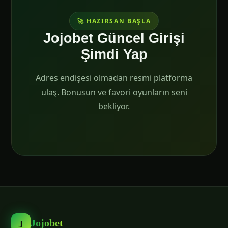
🚀 HAZIRSAN BAŞLA
Jojobet Güncel Girişi
Şimdi Yap
Adres endişesi olmadan resmi platforma
ulaş. Bonusun ve favori oyunların seni
bekliyor.
Jojobet
J