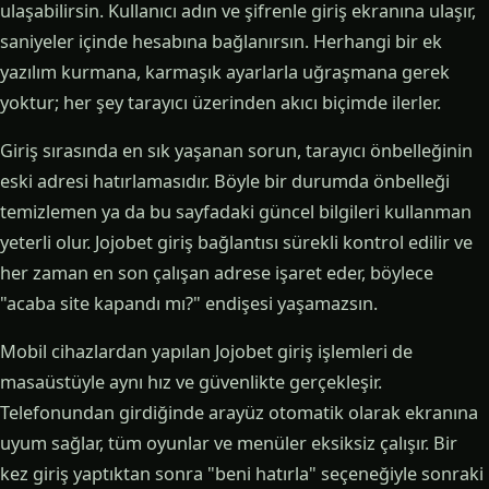
ulaşabilirsin. Kullanıcı adın ve şifrenle giriş ekranına ulaşır,
saniyeler içinde hesabına bağlanırsın. Herhangi bir ek
yazılım kurmana, karmaşık ayarlarla uğraşmana gerek
yoktur; her şey tarayıcı üzerinden akıcı biçimde ilerler.
Giriş sırasında en sık yaşanan sorun, tarayıcı önbelleğinin
eski adresi hatırlamasıdır. Böyle bir durumda önbelleği
temizlemen ya da bu sayfadaki güncel bilgileri kullanman
yeterli olur. Jojobet giriş bağlantısı sürekli kontrol edilir ve
her zaman en son çalışan adrese işaret eder, böylece
"acaba site kapandı mı?" endişesi yaşamazsın.
Mobil cihazlardan yapılan Jojobet giriş işlemleri de
masaüstüyle aynı hız ve güvenlikte gerçekleşir.
Telefonundan girdiğinde arayüz otomatik olarak ekranına
uyum sağlar, tüm oyunlar ve menüler eksiksiz çalışır. Bir
kez giriş yaptıktan sonra "beni hatırla" seçeneğiyle sonraki