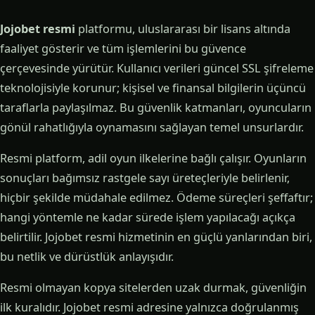
Jojobet resmi
platformu, uluslararası bir lisans altında
faaliyet gösterir ve tüm işlemlerini bu güvence
çerçevesinde yürütür. Kullanıcı verileri güncel SSL şifreleme
teknolojisiyle korunur; kişisel ve finansal bilgilerin üçüncü
taraflarla paylaşılmaz. Bu güvenlik katmanları, oyuncuların
gönül rahatlığıyla oynamasını sağlayan temel unsurlardır.
Resmi platform, adil oyun ilkelerine bağlı çalışır. Oyunların
sonuçları bağımsız rastgele sayı üreteçleriyle belirlenir,
hiçbir şekilde müdahale edilmez. Ödeme süreçleri şeffaftır;
hangi yöntemle ne kadar sürede işlem yapılacağı açıkça
belirtilir. Jojobet resmi hizmetinin en güçlü yanlarından biri,
bu netlik ve dürüstlük anlayışıdır.
Resmi olmayan kopya sitelerden uzak durmak, güvenliğin
ilk kuralıdır. Jojobet resmi adresine yalnızca doğrulanmış