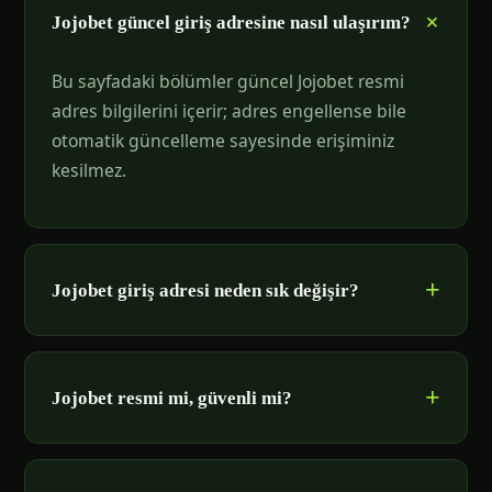
Jojobet güncel giriş adresine nasıl ulaşırım?
Bu sayfadaki bölümler güncel Jojobet resmi
adres bilgilerini içerir; adres engellense bile
otomatik güncelleme sayesinde erişiminiz
kesilmez.
Jojobet giriş adresi neden sık değişir?
Jojobet resmi mi, güvenli mi?