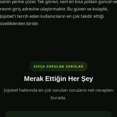
senin yerine çözer. Tek görevi, seni en kısa yoldan güncel ve
resmi giriş adresine ulaştırmaktır. Bu güven ve kolaylık,
Jojobet'i tercih eden kullanıcıların en çok takdir ettiği
özelliklerden biridir.
SIKÇA SORULAN SORULAR
Merak Ettiğin Her Şey
Jojobet hakkında en çok sorulan soruların net cevapları
burada.