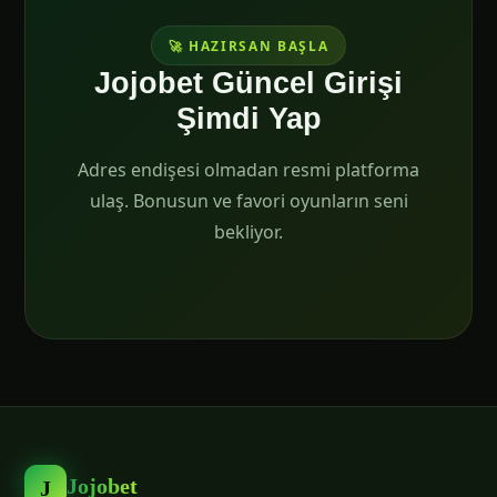
🚀 HAZIRSAN BAŞLA
Jojobet Güncel Girişi
Şimdi Yap
Adres endişesi olmadan resmi platforma
ulaş. Bonusun ve favori oyunların seni
bekliyor.
Jojobet
J