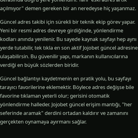
açılmıyor" demen gereken bir an neredeyse hiç yaşanmaz.
Güncel adres takibi için sürekli bir teknik ekip görev yapar.
Yeni bir resmi adres devreye girdiğinde, yönlendirme
kodları anında yenilenir. Bu sayede kaynak sayfayı hep aynı
yerde tutabilir, tek tıkla en son aktif Jojobet güncel adresine
ulaşabilirsin. Bu güvenilir yapı, markanın kullanıcılarına
verdiği en büyük sözlerden biridir.
Güncel bağlantıyı kaydetmenin en pratik yolu, bu sayfayı
tarayıcı favorilerine eklemektir. Böylece adres değişse bile
favorine tıklaman yeterli olur; gerisini otomatik
yönlendirme halleder. Jojobet güncel erişim mantığı, "her
seferinde aramak" derdini ortadan kaldırır ve zamanını
gerçekten oynamaya ayırmanı sağlar.