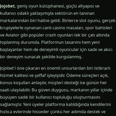
Jojobet
, geniş oyun kütüphanesi, güçlü altyapısı ve
kullanıcı odaklı yaklaşımıyla sektörün en tanınan
markalarından biri haline geldi. Binlerce slot oyunu, gerçek
krupiyelerle oynanan canlı casino masaları, spor bahisleri
ve Aviator gibi popüler crash oyunları tek bir çatı altında
toplanmış durumda. Platformun tasarımı hem yeni
başlayanlar hem de deneyimli oyuncular için sade ve akıcı
bir deneyim sunacak şekilde kurgulanmış.
Jojobet'i öne çıkaran en önemli unsurlardan biri istikrarlı
hizmet kalitesi ve şeffaf işleyişidir. Ödeme süreçleri açık,
bonus koşulları anlaşılır, müşteri desteği ise günün her
saati ulaşılabilir. Bu güven duygusu, markanın yıllar içinde
büyüyen sadık bir kullanıcı topluluğu oluşturmasını
sağlamıştır. Yeni üyeler platforma katıldığında kendilerini
hızlıca evlerinde hisseder çünkü her adımda destek ve