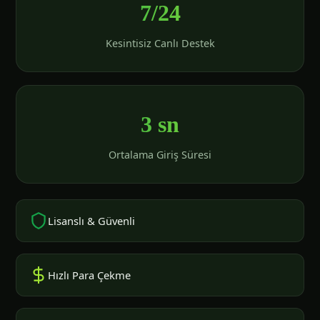
7/24
Kesintisiz Canlı Destek
3 sn
Ortalama Giriş Süresi
Lisanslı & Güvenli
Hızlı Para Çekme