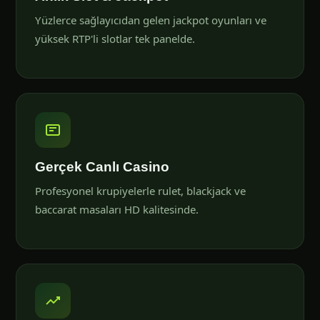
Yüzlerce sağlayıcıdan gelen jackpot oyunları ve
yüksek RTP'li slotlar tek panelde.
Gerçek Canlı Casino
Profesyonel krupiyelerle rulet, blackjack ve
baccarat masaları HD kalitesinde.