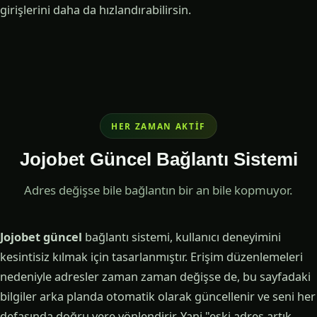
girişlerini daha da hızlandırabilirsin.
HER ZAMAN AKTIF
Jojobet Güncel Bağlantı Sistemi
Adres değişse bile bağlantın bir an bile kopmuyor.
Jojobet güncel
bağlantı sistemi, kullanıcı deneyimini
kesintisiz kılmak için tasarlanmıştır. Erişim düzenlemeleri
nedeniyle adresler zaman zaman değişse de, bu sayfadaki
bilgiler arka planda otomatik olarak güncellenir ve seni her
defasında doğru yere yönlendirir. Yani "eski adres artık