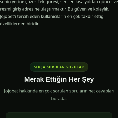
senin yerine çözer. Tek görevi, seni en kısa yoldan güncel ve
resmi giriş adresine ulaştırmaktır. Bu güven ve kolaylık,
Jojobet'i tercih eden kullanıcıların en çok takdir ettiği
özelliklerden biridir.
SIKÇA SORULAN SORULAR
Merak Ettiğin Her Şey
Jojobet hakkında en çok sorulan soruların net cevapları
burada.