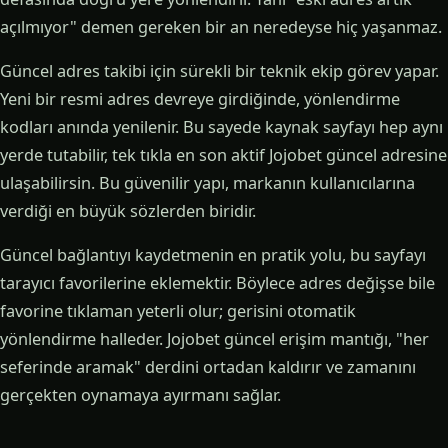
açılmıyor" demen gereken bir an neredeyse hiç yaşanmaz.
Güncel adres takibi için sürekli bir teknik ekip görev yapar.
Yeni bir resmi adres devreye girdiğinde, yönlendirme
kodları anında yenilenir. Bu sayede kaynak sayfayı hep aynı
yerde tutabilir, tek tıkla en son aktif Jojobet güncel adresine
ulaşabilirsin. Bu güvenilir yapı, markanın kullanıcılarına
verdiği en büyük sözlerden biridir.
Güncel bağlantıyı kaydetmenin en pratik yolu, bu sayfayı
tarayıcı favorilerine eklemektir. Böylece adres değişse bile
favorine tıklaman yeterli olur; gerisini otomatik
yönlendirme halleder. Jojobet güncel erişim mantığı, "her
seferinde aramak" derdini ortadan kaldırır ve zamanını
gerçekten oynamaya ayırmanı sağlar.