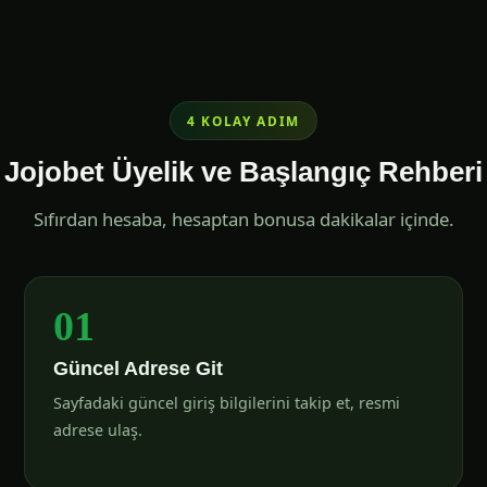
4 KOLAY ADIM
Jojobet Üyelik ve Başlangıç Rehberi
Sıfırdan hesaba, hesaptan bonusa dakikalar içinde.
01
Güncel Adrese Git
Sayfadaki güncel giriş bilgilerini takip et, resmi
adrese ulaş.