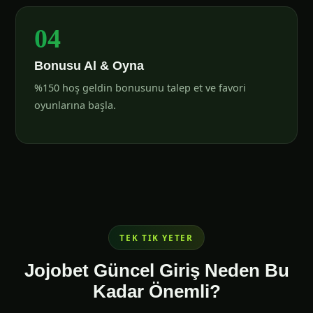
04
Bonusu Al & Oyna
%150 hoş geldin bonusunu talep et ve favori
oyunlarına başla.
TEK TIK YETER
Jojobet Güncel Giriş Neden Bu
Kadar Önemli?