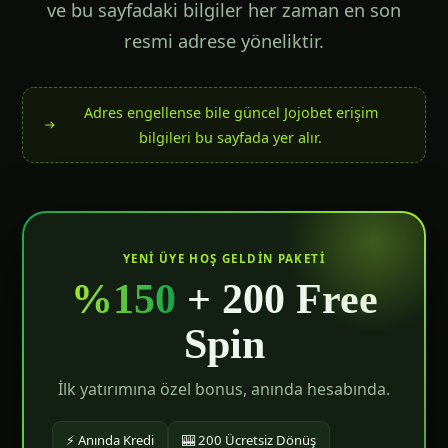
ve bu sayfadaki bilgiler her zaman en son
resmi adrese yöneliktir.
Adres engellense bile güncel Jojobet erişim
bilgileri bu sayfada yer alır.
YENI ÜYE HOŞ GELDIN PAKETI
%150
+ 200 Free
Spin
İlk yatırımına özel bonus, anında hesabında.
⚡ Anında Kredi
🎰 200 Ücretsiz Dönüş