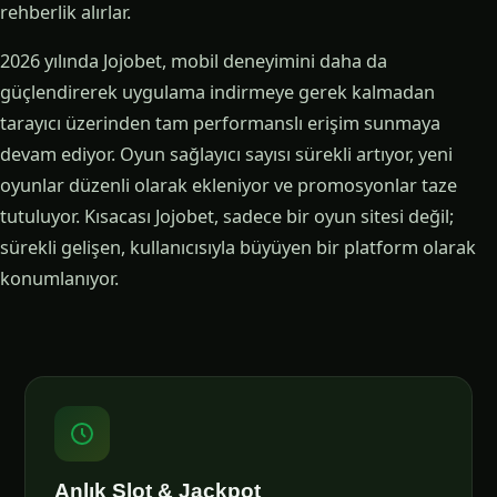
rehberlik alırlar.
2026 yılında Jojobet, mobil deneyimini daha da
güçlendirerek uygulama indirmeye gerek kalmadan
tarayıcı üzerinden tam performanslı erişim sunmaya
devam ediyor. Oyun sağlayıcı sayısı sürekli artıyor, yeni
oyunlar düzenli olarak ekleniyor ve promosyonlar taze
tutuluyor. Kısacası Jojobet, sadece bir oyun sitesi değil;
sürekli gelişen, kullanıcısıyla büyüyen bir platform olarak
konumlanıyor.
Anlık Slot & Jackpot