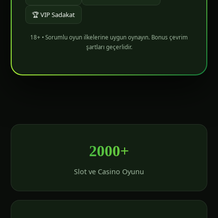
🏆 VIP Sadakat
18+ • Sorumlu oyun ilkelerine uygun oynayın. Bonus çevrim
şartları geçerlidir.
2000+
Slot ve Casino Oyunu