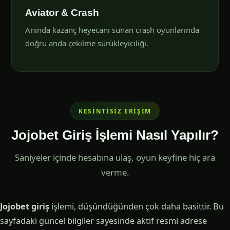
Aviator & Crash
Anında kazanç heyecanı sunan crash oyunlarında
doğru anda çekilme sürükleyiciliği.
KESINTISIZ ERIŞIM
Jojobet Giriş İşlemi Nasıl Yapılır?
Saniyeler içinde hesabına ulaş, oyun keyfine hiç ara
verme.
Jojobet giriş
işlemi, düşündüğünden çok daha basittir. Bu
sayfadaki güncel bilgiler sayesinde aktif resmi adrese