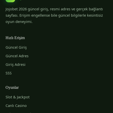
Jojobet 2026 güncel giriş, resmi adres ve gerçek bağlantı
sayfası. Erişim engellense bile güncel bilgilerle kesintisiz
oyun deneyimi.
Hızlı Erişim
Güncel Giriş
Güncel Adres
Giriş Adresi
SSS
Oyunlar
Slot & Jackpot
Canlı Casino