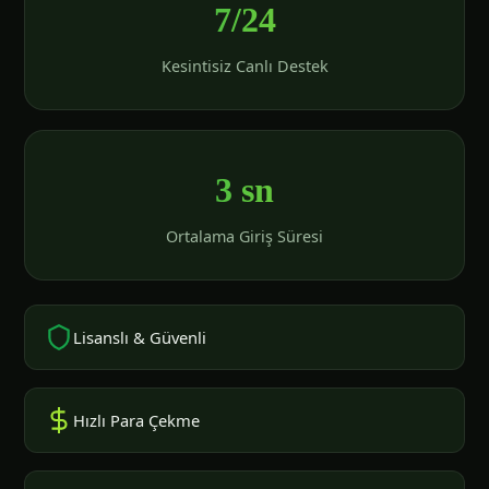
7/24
Kesintisiz Canlı Destek
3 sn
Ortalama Giriş Süresi
Lisanslı & Güvenli
Hızlı Para Çekme