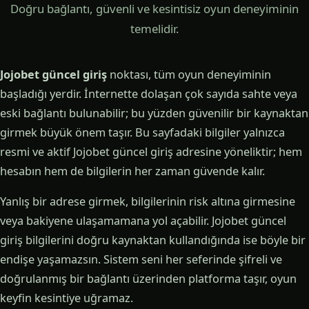
Doğru bağlantı, güvenli ve kesintisiz oyun deneyiminin
temelidir.
Jojobet güncel giriş
noktası, tüm oyun deneyiminin
başladığı yerdir. İnternette dolaşan çok sayıda sahte veya
eski bağlantı bulunabilir; bu yüzden güvenilir bir kaynaktan
girmek büyük önem taşır. Bu sayfadaki bilgiler yalnızca
resmi ve aktif Jojobet güncel giriş adresine yöneliktir; hem
hesabın hem de bilgilerin her zaman güvende kalır.
Yanlış bir adrese girmek, bilgilerinin risk altına girmesine
veya bakiyene ulaşamamana yol açabilir. Jojobet güncel
giriş bilgilerini doğru kaynaktan kullandığında ise böyle bir
endişe yaşamazsın. Sistem seni her seferinde şifreli ve
doğrulanmış bir bağlantı üzerinden platforma taşır, oyun
keyfin kesintiye uğramaz.