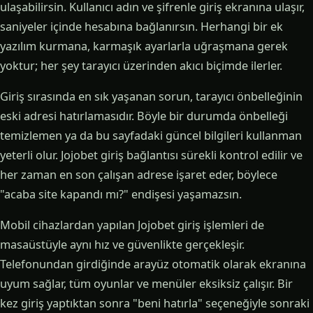
ulaşabilirsin. Kullanıcı adın ve şifrenle giriş ekranına ulaşır,
saniyeler içinde hesabına bağlanırsın. Herhangi bir ek
yazılım kurmana, karmaşık ayarlarla uğraşmana gerek
yoktur; her şey tarayıcı üzerinden akıcı biçimde ilerler.
Giriş sırasında en sık yaşanan sorun, tarayıcı önbelleğinin
eski adresi hatırlamasıdır. Böyle bir durumda önbelleği
temizlemen ya da bu sayfadaki güncel bilgileri kullanman
yeterli olur. Jojobet giriş bağlantısı sürekli kontrol edilir ve
her zaman en son çalışan adrese işaret eder, böylece
"acaba site kapandı mı?" endişesi yaşamazsın.
Mobil cihazlardan yapılan Jojobet giriş işlemleri de
masaüstüyle aynı hız ve güvenlikte gerçekleşir.
Telefonundan girdiğinde arayüz otomatik olarak ekranına
uyum sağlar, tüm oyunlar ve menüler eksiksiz çalışır. Bir
kez giriş yaptıktan sonra "beni hatırla" seçeneğiyle sonraki