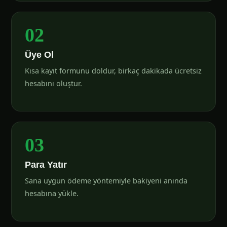
02
Üye Ol
Kısa kayıt formunu doldur, birkaç dakikada ücretsiz
hesabını oluştur.
03
Para Yatır
Sana uygun ödeme yöntemiyle bakiyeni anında
hesabına yükle.