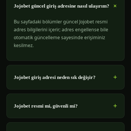
Jojobet güncel giriş adresine nasıl ulaşırım?
Bu sayfadaki bölümler güncel Jojobet resmi
adres bilgilerini içerir; adres engellense bile
otomatik güncelleme sayesinde erişiminiz
kesilmez.
Jojobet giriş adresi neden sık değişir?
Jojobet resmi mi, güvenli mi?