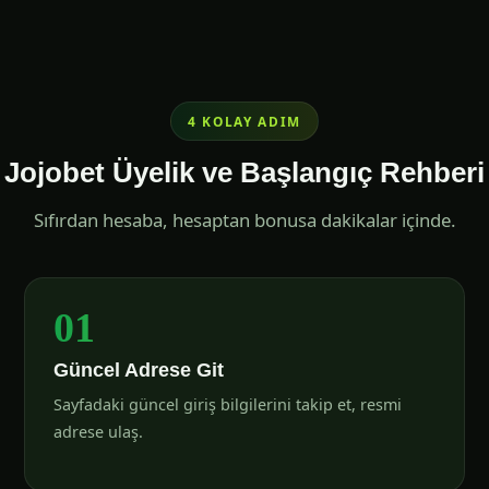
4 KOLAY ADIM
Jojobet Üyelik ve Başlangıç Rehberi
Sıfırdan hesaba, hesaptan bonusa dakikalar içinde.
01
Güncel Adrese Git
Sayfadaki güncel giriş bilgilerini takip et, resmi
adrese ulaş.