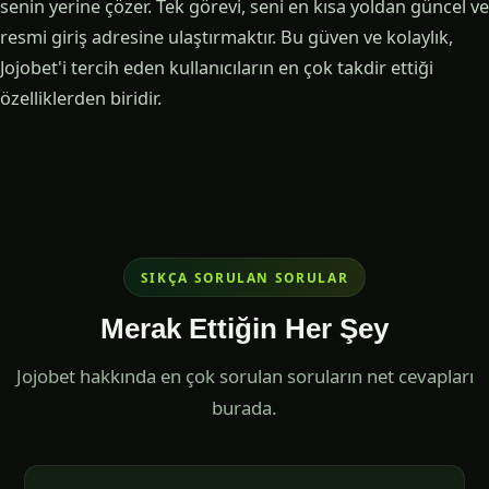
senin yerine çözer. Tek görevi, seni en kısa yoldan güncel ve
resmi giriş adresine ulaştırmaktır. Bu güven ve kolaylık,
Jojobet'i tercih eden kullanıcıların en çok takdir ettiği
özelliklerden biridir.
SIKÇA SORULAN SORULAR
Merak Ettiğin Her Şey
Jojobet hakkında en çok sorulan soruların net cevapları
burada.