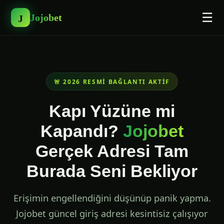
☰
Jojobet
J
🚨 2026 RESMI BAĞLANTI AKTIF
Kapı Yüzüne mi
Kapandı?
Jojobet
Gerçek Adresi Tam
Burada Seni Bekliyor
Erişimin engellendiğini düşünüp panik yapma.
Jojobet güncel giriş adresi kesintisiz çalışıyor