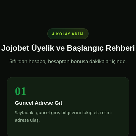
4 KOLAY ADIM
Jojobet Üyelik ve Başlangıç Rehberi
Sıfırdan hesaba, hesaptan bonusa dakikalar içinde.
01
Güncel Adrese Git
Sayfadaki güncel giriş bilgilerini takip et, resmi
adrese ulaş.