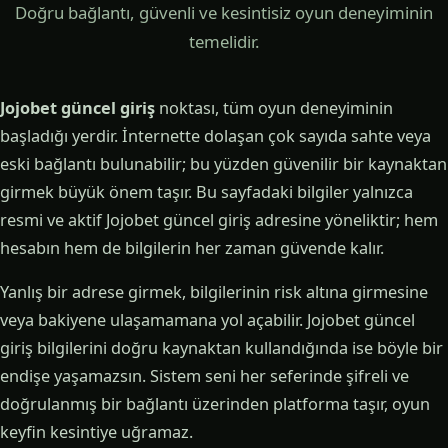
Doğru bağlantı, güvenli ve kesintisiz oyun deneyiminin
temelidir.
Jojobet güncel giriş
noktası, tüm oyun deneyiminin
başladığı yerdir. İnternette dolaşan çok sayıda sahte veya
eski bağlantı bulunabilir; bu yüzden güvenilir bir kaynaktan
girmek büyük önem taşır. Bu sayfadaki bilgiler yalnızca
resmi ve aktif Jojobet güncel giriş adresine yöneliktir; hem
hesabın hem de bilgilerin her zaman güvende kalır.
Yanlış bir adrese girmek, bilgilerinin risk altına girmesine
veya bakiyene ulaşamamana yol açabilir. Jojobet güncel
giriş bilgilerini doğru kaynaktan kullandığında ise böyle bir
endişe yaşamazsın. Sistem seni her seferinde şifreli ve
doğrulanmış bir bağlantı üzerinden platforma taşır, oyun
keyfin kesintiye uğramaz.