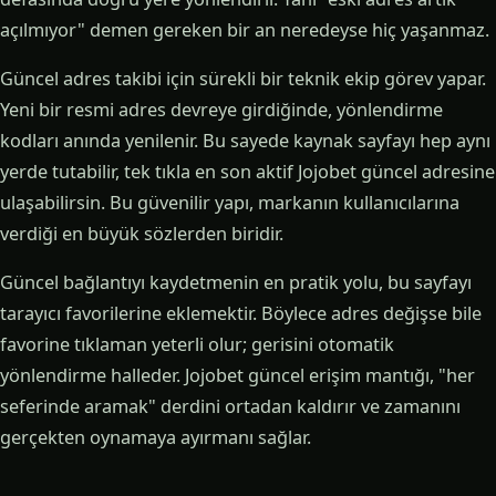
açılmıyor" demen gereken bir an neredeyse hiç yaşanmaz.
Güncel adres takibi için sürekli bir teknik ekip görev yapar.
Yeni bir resmi adres devreye girdiğinde, yönlendirme
kodları anında yenilenir. Bu sayede kaynak sayfayı hep aynı
yerde tutabilir, tek tıkla en son aktif Jojobet güncel adresine
ulaşabilirsin. Bu güvenilir yapı, markanın kullanıcılarına
verdiği en büyük sözlerden biridir.
Güncel bağlantıyı kaydetmenin en pratik yolu, bu sayfayı
tarayıcı favorilerine eklemektir. Böylece adres değişse bile
favorine tıklaman yeterli olur; gerisini otomatik
yönlendirme halleder. Jojobet güncel erişim mantığı, "her
seferinde aramak" derdini ortadan kaldırır ve zamanını
gerçekten oynamaya ayırmanı sağlar.