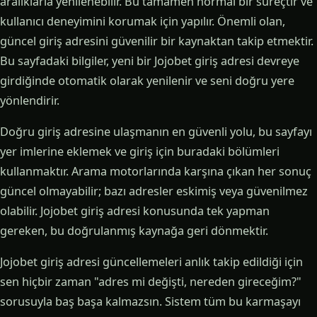
aralıklarla yenilenebilir. Bu tamamen normal bir süreçtir ve
kullanıcı deneyimini korumak için yapılır. Önemli olan,
güncel giriş adresini güvenilir bir kaynaktan takip etmektir.
Bu sayfadaki bilgiler, yeni bir Jojobet giriş adresi devreye
girdiğinde otomatik olarak yenilenir ve seni doğru yere
yönlendirir.
Doğru giriş adresine ulaşmanın en güvenli yolu, bu sayfayı
yer imlerine eklemek ve giriş için buradaki bölümleri
kullanmaktır. Arama motorlarında karşına çıkan her sonuç
güncel olmayabilir; bazı adresler eskimiş veya güvenilmez
olabilir. Jojobet giriş adresi konusunda tek yapman
gereken, bu doğrulanmış kaynağa geri dönmektir.
Jojobet giriş adresi güncellemeleri anlık takip edildiği için
sen hiçbir zaman "adres mi değişti, nereden gireceğim?"
sorusuyla baş başa kalmazsın. Sistem tüm bu karmaşayı