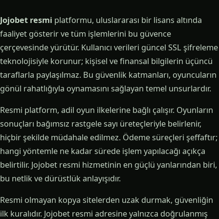
Jojobet resmi
platformu, uluslararası bir lisans altında
faaliyet gösterir ve tüm işlemlerini bu güvence
çerçevesinde yürütür. Kullanıcı verileri güncel SSL şifreleme
teknolojisiyle korunur; kişisel ve finansal bilgilerin üçüncü
taraflarla paylaşılmaz. Bu güvenlik katmanları, oyuncuların
gönül rahatlığıyla oynamasını sağlayan temel unsurlardır.
Resmi platform, adil oyun ilkelerine bağlı çalışır. Oyunların
sonuçları bağımsız rastgele sayı üreteçleriyle belirlenir,
hiçbir şekilde müdahale edilmez. Ödeme süreçleri şeffaftır;
hangi yöntemle ne kadar sürede işlem yapılacağı açıkça
belirtilir. Jojobet resmi hizmetinin en güçlü yanlarından biri,
bu netlik ve dürüstlük anlayışıdır.
Resmi olmayan kopya sitelerden uzak durmak, güvenliğin
ilk kuralıdır. Jojobet resmi adresine yalnızca doğrulanmış