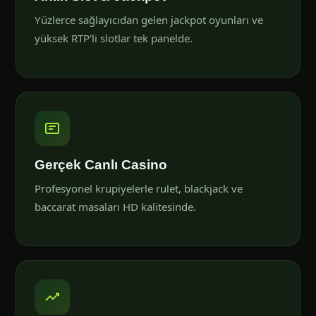
Yüzlerce sağlayıcıdan gelen jackpot oyunları ve
yüksek RTP'li slotlar tek panelde.
Gerçek Canlı Casino
Profesyonel krupiyelerle rulet, blackjack ve
baccarat masaları HD kalitesinde.