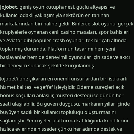
Jojobet
, geniş oyun kütüphanesi, güçlü altyapısı ve
kullanıcı odaklı yaklaşımıyla sektörün en tanınan
markalarından biri haline geldi. Binlerce slot oyunu, gerçek
krupiyelerle oynanan canlı casino masaları, spor bahisleri
ve Aviator gibi popüler crash oyunları tek bir çatı altında
toplanmış durumda. Platformun tasarımı hem yeni
başlayanlar hem de deneyimli oyuncular için sade ve akıcı
bir deneyim sunacak şekilde kurgulanmış.
Jojobet'i öne çıkaran en önemli unsurlardan biri istikrarlı
hizmet kalitesi ve şeffaf işleyişidir. Ödeme süreçleri açık,
bonus koşulları anlaşılır, müşteri desteği ise günün her
saati ulaşılabilir. Bu güven duygusu, markanın yıllar içinde
büyüyen sadık bir kullanıcı topluluğu oluşturmasını
sağlamıştır. Yeni üyeler platforma katıldığında kendilerini
hızlıca evlerinde hisseder çünkü her adımda destek ve