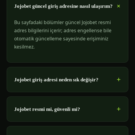
Jojobet güncel giriş adresine nasıl ulaşırım?
Bu sayfadaki bölümler güncel Jojobet resmi
adres bilgilerini içerir; adres engellense bile
otomatik güncelleme sayesinde erişiminiz
kesilmez.
Jojobet giriş adresi neden sık değişir?
Jojobet resmi mi, güvenli mi?