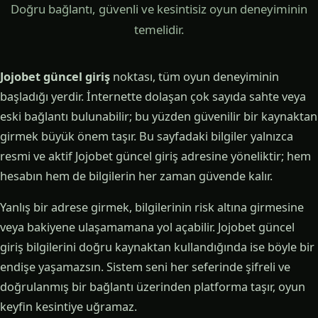
Doğru bağlantı, güvenli ve kesintisiz oyun deneyiminin
temelidir.
Jojobet güncel giriş
noktası, tüm oyun deneyiminin
başladığı yerdir. İnternette dolaşan çok sayıda sahte veya
eski bağlantı bulunabilir; bu yüzden güvenilir bir kaynaktan
girmek büyük önem taşır. Bu sayfadaki bilgiler yalnızca
resmi ve aktif Jojobet güncel giriş adresine yöneliktir; hem
hesabın hem de bilgilerin her zaman güvende kalır.
Yanlış bir adrese girmek, bilgilerinin risk altına girmesine
veya bakiyene ulaşamamana yol açabilir. Jojobet güncel
giriş bilgilerini doğru kaynaktan kullandığında ise böyle bir
endişe yaşamazsın. Sistem seni her seferinde şifreli ve
doğrulanmış bir bağlantı üzerinden platforma taşır, oyun
keyfin kesintiye uğramaz.