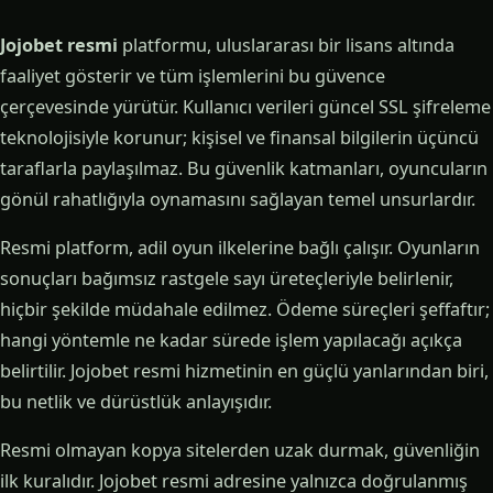
Jojobet resmi
platformu, uluslararası bir lisans altında
faaliyet gösterir ve tüm işlemlerini bu güvence
çerçevesinde yürütür. Kullanıcı verileri güncel SSL şifreleme
teknolojisiyle korunur; kişisel ve finansal bilgilerin üçüncü
taraflarla paylaşılmaz. Bu güvenlik katmanları, oyuncuların
gönül rahatlığıyla oynamasını sağlayan temel unsurlardır.
Resmi platform, adil oyun ilkelerine bağlı çalışır. Oyunların
sonuçları bağımsız rastgele sayı üreteçleriyle belirlenir,
hiçbir şekilde müdahale edilmez. Ödeme süreçleri şeffaftır;
hangi yöntemle ne kadar sürede işlem yapılacağı açıkça
belirtilir. Jojobet resmi hizmetinin en güçlü yanlarından biri,
bu netlik ve dürüstlük anlayışıdır.
Resmi olmayan kopya sitelerden uzak durmak, güvenliğin
ilk kuralıdır. Jojobet resmi adresine yalnızca doğrulanmış