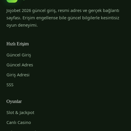
Jojobet 2026 güncel giriş, resmi adres ve gerçek bağlantı
sayfası. Erişim engellense bile güncel bilgilerle kesintisiz
oyun deneyimi.
Hızlı Erişim
Güncel Giriş
Güncel Adres
Giriş Adresi
SSS
Oyunlar
Slot & Jackpot
Canlı Casino