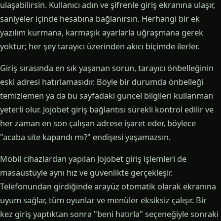
ulaşabilirsin. Kullanıcı adın ve şifrenle giriş ekranına ulaşır,
saniyeler içinde hesabına bağlanırsın. Herhangi bir ek
yazılım kurmana, karmaşık ayarlarla uğraşmana gerek
yoktur; her şey tarayıcı üzerinden akıcı biçimde ilerler.
Giriş sırasında en sık yaşanan sorun, tarayıcı önbelleğinin
eski adresi hatırlamasıdır. Böyle bir durumda önbelleği
temizlemen ya da bu sayfadaki güncel bilgileri kullanman
yeterli olur. Jojobet giriş bağlantısı sürekli kontrol edilir ve
her zaman en son çalışan adrese işaret eder, böylece
"acaba site kapandı mı?" endişesi yaşamazsın.
Mobil cihazlardan yapılan Jojobet giriş işlemleri de
masaüstüyle aynı hız ve güvenlikte gerçekleşir.
Telefonundan girdiğinde arayüz otomatik olarak ekranına
uyum sağlar, tüm oyunlar ve menüler eksiksiz çalışır. Bir
kez giriş yaptıktan sonra "beni hatırla" seçeneğiyle sonraki