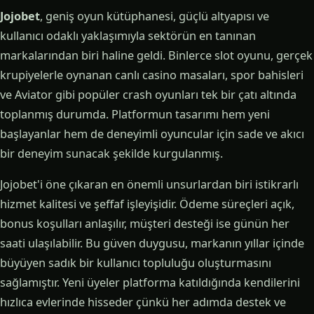
Jojobet
, geniş oyun kütüphanesi, güçlü altyapısı ve
kullanıcı odaklı yaklaşımıyla sektörün en tanınan
markalarından biri haline geldi. Binlerce slot oyunu, gerçek
krupiyelerle oynanan canlı casino masaları, spor bahisleri
ve Aviator gibi popüler crash oyunları tek bir çatı altında
toplanmış durumda. Platformun tasarımı hem yeni
başlayanlar hem de deneyimli oyuncular için sade ve akıcı
bir deneyim sunacak şekilde kurgulanmış.
Jojobet'i öne çıkaran en önemli unsurlardan biri istikrarlı
hizmet kalitesi ve şeffaf işleyişidir. Ödeme süreçleri açık,
bonus koşulları anlaşılır, müşteri desteği ise günün her
saati ulaşılabilir. Bu güven duygusu, markanın yıllar içinde
büyüyen sadık bir kullanıcı topluluğu oluşturmasını
sağlamıştır. Yeni üyeler platforma katıldığında kendilerini
hızlıca evlerinde hisseder çünkü her adımda destek ve