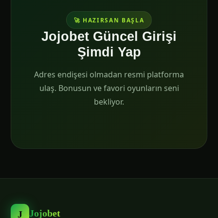
🚀 HAZIRSAN BAŞLA
Jojobet Güncel Girişi
Şimdi Yap
Adres endişesi olmadan resmi platforma
ulaş. Bonusun ve favori oyunların seni
bekliyor.
Jojobet
J