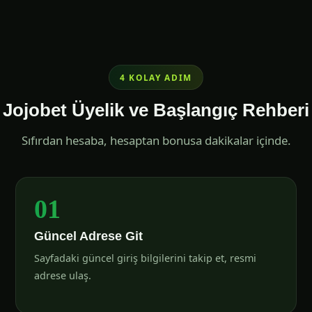
4 KOLAY ADIM
Jojobet Üyelik ve Başlangıç Rehberi
Sıfırdan hesaba, hesaptan bonusa dakikalar içinde.
01
Güncel Adrese Git
Sayfadaki güncel giriş bilgilerini takip et, resmi
adrese ulaş.