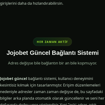
girişlerini daha da hızlandırabilirsin.
HER ZAMAN AKTIF
Jojobet Güncel Bağlantı Sistemi
Adres değişse bile bağlantın bir an bile kopmuyor.
Jojobet güncel
bağlantı sistemi, kullanıcı deneyimini
kesintisiz kılmak için tasarlanmıştır. Erişim düzenlemeleri
nedeniyle adresler zaman zaman değişse de, bu sayfadaki
bilgiler arka planda otomatik olarak güncellenir ve seni her
defasında doğru yere yönlendirir. Yani "eski adres artık