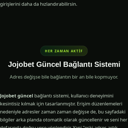
girişlerini daha da hızlandırabilirsin.
HER ZAMAN AKTIF
Jojobet Güncel Bağlantı Sistemi
Adres değişse bile bağlantın bir an bile kopmuyor.
Jojobet güncel
bağlantı sistemi, kullanıcı deneyimini
kesintisiz kılmak için tasarlanmıştır. Erişim düzenlemeleri
nedeniyle adresler zaman zaman değişse de, bu sayfadaki
bilgiler arka planda otomatik olarak güncellenir ve seni her
defasında doğru yere yönlendirir. Yani "eski adres artık