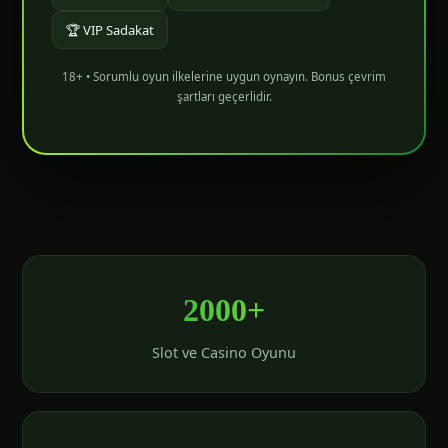
🏆 VIP Sadakat
18+ • Sorumlu oyun ilkelerine uygun oynayın. Bonus çevrim
şartları geçerlidir.
2000+
Slot ve Casino Oyunu