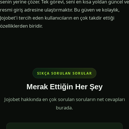
senin yerine çözer. Tek görevi, seni en kısa yoldan güncel ve
resmi giriş adresine ulaştırmaktır. Bu güven ve kolaylık,
Jojobet'i tercih eden kullanıcıların en çok takdir ettiği
özelliklerden biridir.
SIKÇA SORULAN SORULAR
Merak Ettiğin Her Şey
Jojobet hakkında en çok sorulan soruların net cevapları
burada.