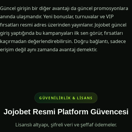
Güncel girişin bir diğer avantajı da güncel promosyonlara
anında ulaşmandır. Yeni bonuslar, turnuvalar ve VIP
fırsatları resmi adres üzerinden yayınlanır. Jojobet güncel
giriş yaptığında bu kampanyaları ilk sen görür, fırsatları
kaçırmadan değerlendirebilirsin. Doğru bağlantı, sadece
erişim değil aynı zamanda avantaj demektir.
GÜVENILIRLIK & LISANS
Jojobet Resmi Platform Güvencesi
Lisanslı altyapı, şifreli veri ve şeffaf ödemeler.