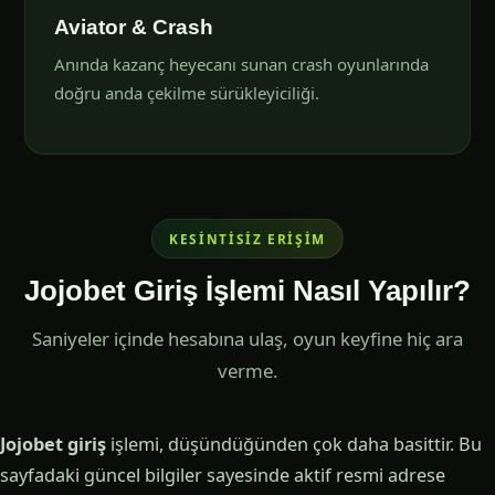
Aviator & Crash
Anında kazanç heyecanı sunan crash oyunlarında
doğru anda çekilme sürükleyiciliği.
KESINTISIZ ERIŞIM
Jojobet Giriş İşlemi Nasıl Yapılır?
Saniyeler içinde hesabına ulaş, oyun keyfine hiç ara
verme.
Jojobet giriş
işlemi, düşündüğünden çok daha basittir. Bu
sayfadaki güncel bilgiler sayesinde aktif resmi adrese