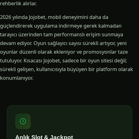
rehberlik alırlar.
2026 yılında Jojobet, mobil deneyimini daha da
güçlendirerek uygulama indirmeye gerek kalmadan
tarayıcı üzerinden tam performanslı erişim sunmaya
devam ediyor. Oyun sağlayıcı sayısı sürekli artıyor, yeni
oyunlar düzenli olarak ekleniyor ve promosyonlar taze
tutuluyor. Kısacası Jojobet, sadece bir oyun sitesi değil;
sürekli gelişen, kullanıcısıyla büyüyen bir platform olarak
konumlanıyor.
Anlık Slot & Jackpot