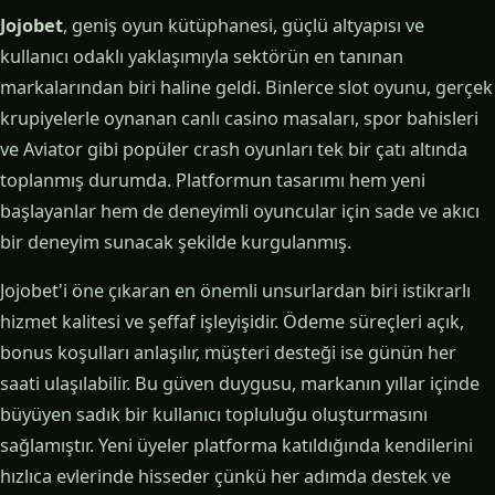
Jojobet
, geniş oyun kütüphanesi, güçlü altyapısı ve
kullanıcı odaklı yaklaşımıyla sektörün en tanınan
markalarından biri haline geldi. Binlerce slot oyunu, gerçek
krupiyelerle oynanan canlı casino masaları, spor bahisleri
ve Aviator gibi popüler crash oyunları tek bir çatı altında
toplanmış durumda. Platformun tasarımı hem yeni
başlayanlar hem de deneyimli oyuncular için sade ve akıcı
bir deneyim sunacak şekilde kurgulanmış.
Jojobet'i öne çıkaran en önemli unsurlardan biri istikrarlı
hizmet kalitesi ve şeffaf işleyişidir. Ödeme süreçleri açık,
bonus koşulları anlaşılır, müşteri desteği ise günün her
saati ulaşılabilir. Bu güven duygusu, markanın yıllar içinde
büyüyen sadık bir kullanıcı topluluğu oluşturmasını
sağlamıştır. Yeni üyeler platforma katıldığında kendilerini
hızlıca evlerinde hisseder çünkü her adımda destek ve