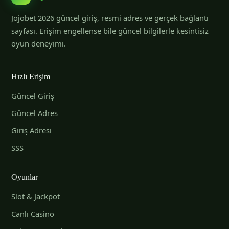
Jojobet 2026 güncel giriş, resmi adres ve gerçek bağlantı
sayfası. Erişim engellense bile güncel bilgilerle kesintisiz
oyun deneyimi.
Hızlı Erişim
Güncel Giriş
Güncel Adres
Giriş Adresi
SSS
Oyunlar
Slot & Jackpot
Canlı Casino