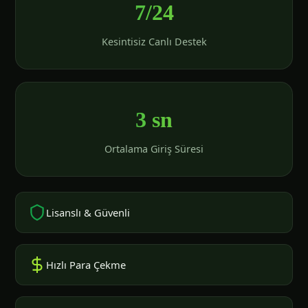
7/24
Kesintisiz Canlı Destek
3 sn
Ortalama Giriş Süresi
Lisanslı & Güvenli
Hızlı Para Çekme