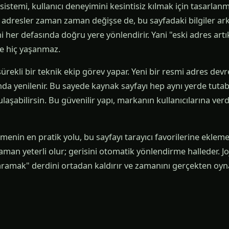
sistemi, kullanıcı deneyimini kesintisiz kılmak için tasarlanmı
 adresler zaman zaman değişse de, bu sayfadaki bilgiler ar
ni her defasında doğru yere yönlendirir. Yani "eski adres ar
e hiç yaşanmaz.
sürekli bir teknik ekip görev yapar. Yeni bir resmi adres devr
a yenilenir. Bu sayede kaynak sayfayı hep aynı yerde tutabili
laşabilirsin. Bu güvenilir yapı, markanın kullanıcılarına ve
enin en pratik yolu, bu sayfayı tarayıcı favorilerine ekleme
laman yeterli olur; gerisini otomatik yönlendirme halleder. J
aramak" derdini ortadan kaldırır ve zamanını gerçekten oyn