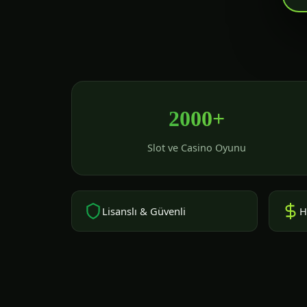
2000+
Slot ve Casino Oyunu
Lisanslı & Güvenli
H