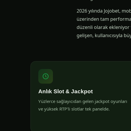
2026 yılında Jojobet, m
üzerinden tam performans
düzenli olarak ekleniyor 
gelişen, kullanıcısıyla 
Anlık Slot & Jackpot
Yüzlerce sağlayıcıdan gelen jackpot oyunları
ve yüksek RTP'li slotlar tek panelde.