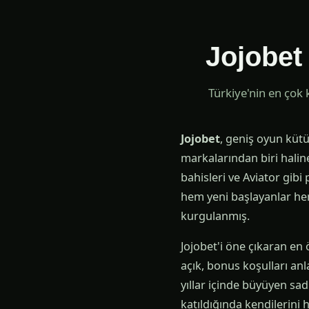
Jojobet
Türkiye'nin en çok
Jojobet
, geniş oyun kütü
markalarından biri halin
bahisleri ve Aviator gib
hem yeni başlayanlar hem
kurgulanmış.
Jojobet'i öne çıkaran en ö
açık, bonus koşulları anl
yıllar içinde büyüyen sad
katıldığında kendilerini 