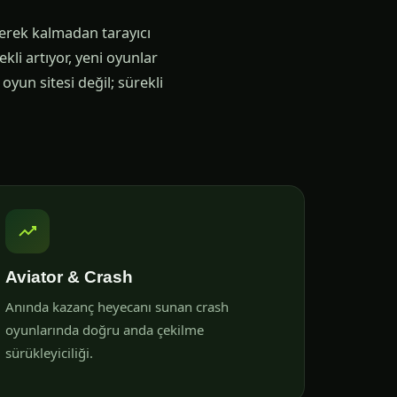
erek kalmadan tarayıcı
li artıyor, yeni oyunlar
oyun sitesi değil; sürekli
Aviator & Crash
Anında kazanç heyecanı sunan crash
oyunlarında doğru anda çekilme
sürükleyiciliği.