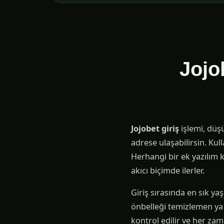
Jojo
Jojobet giriş
işlemi, düş
adrese ulaşabilirsin. Kull
Herhangi bir ek yazılım
akıcı biçimde ilerler.
Giriş sırasında en sık ya
önbelleği temizlemen ya d
kontrol edilir ve her za