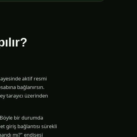
ılır?
.
sayesinde aktif resmi
hesabına bağlanırsın.
ey tarayıcı üzerinden
r. Böyle bir durumda
t giriş bağlantısı sürekli
pandı mı?" endişesi