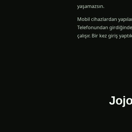
yaşamazsın.
Mobil cihazlardan yapılan
Telefonundan girdiğinde
çalışır. Bir kez giriş yap
Jojo