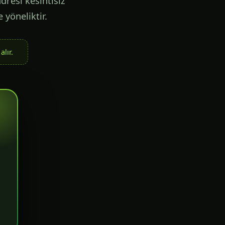
dresi kesintisiz
 yöneliktir.
lır.