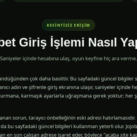
KESINTISIZ ERIŞIM
bet Giriş İşlemi Nasıl Yap
Saniyeler içinde hesabına ulaş, oyun keyfine hiç ara verme
ündüğünden çok daha basittir. Bu sayfadaki güncel bilgiler 
anıcı adın ve şifrenle giriş ekranına ulaşır, saniyeler içinde 
 kurmana, karmaşık ayarlarla uğraşmana gerek yoktur; her ş
şanan sorun, tarayıcı önbelleğinin eski adresi hatırlamasıdı
a bu sayfadaki güncel bilgileri kullanman yeterli olur. Jojobe
man en son çalışan adrese işaret eder, böylece "acaba site ka