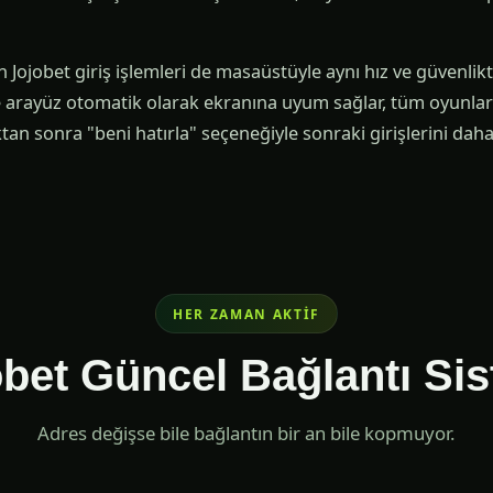
 Jojobet giriş işlemleri de masaüstüyle aynı hız ve güvenlikt
 arayüz otomatik olarak ekranına uyum sağlar, tüm oyunlar
tıktan sonra "beni hatırla" seçeneğiyle sonraki girişlerini daha
HER ZAMAN AKTIF
bet Güncel Bağlantı Si
Adres değişse bile bağlantın bir an bile kopmuyor.