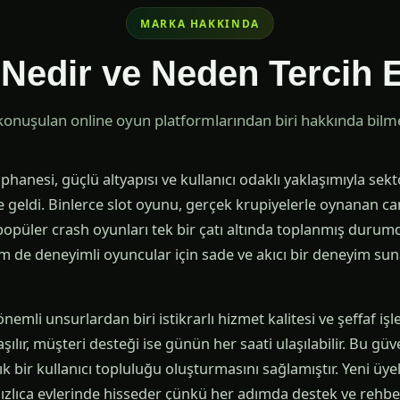
MARKA HAKKINDA
 Nedir ve Neden Tercih E
 konuşulan online oyun platformlarından biri hakkında bilm
phanesi, güçlü altyapısı ve kullanıcı odaklı yaklaşımıyla se
e geldi. Binlerce slot oyunu, gerçek krupiyelerle oynanan ca
i popüler crash oyunları tek bir çatı altında toplanmış duru
 de deneyimli oyuncular için sade ve akıcı bir deneyim sun
nemli unsurlardan biri istikrarlı hizmet kalitesi ve şeffaf işl
aşılır, müşteri desteği ise günün her saati ulaşılabilir. Bu 
ık bir kullanıcı topluluğu oluşturmasını sağlamıştır. Yeni üy
hızlıca evlerinde hisseder çünkü her adımda destek ve rehberl