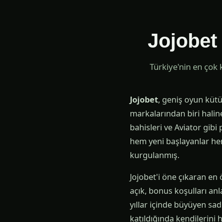
Jojobet
Türkiye'nin en çok
Jojobet
, geniş oyun kütü
markalarından biri halin
bahisleri ve Aviator gib
hem yeni başlayanlar hem
kurgulanmış.
Jojobet'i öne çıkaran en ö
açık, bonus koşulları anl
yıllar içinde büyüyen sad
katıldığında kendilerini 