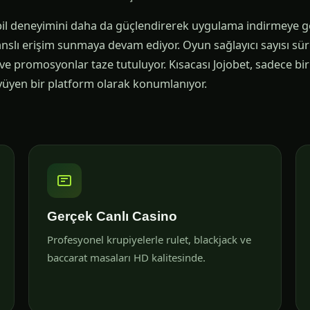
obil deneyimini daha da güçlendirerek uygulama indirmeye g
lı erişim sunmaya devam ediyor. Oyun sağlayıcı sayısı sürek
ve promosyonlar taze tutuluyor. Kısacası Jojobet, sadece bir 
büyüyen bir platform olarak konumlanıyor.
Gerçek Canlı Casino
Profesyonel krupiyelerle rulet, blackjack ve
baccarat masaları HD kalitesinde.