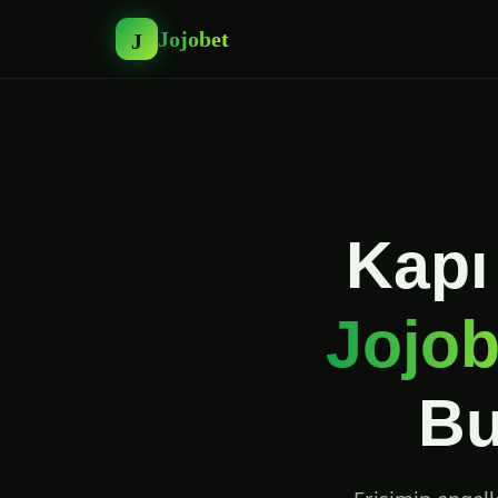
Jojobet
J
Kapı
Jojob
Bu