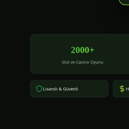
2000+
Slot ve Casino Oyunu
Lisanslı & Güvenli
H