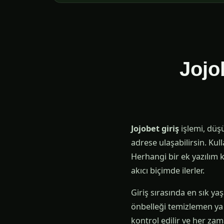
Jojo
Jojobet giriş
işlemi, düş
adrese ulaşabilirsin. Kull
Herhangi bir ek yazılım
akıcı biçimde ilerler.
Giriş sırasında en sık ya
önbelleği temizlemen ya d
kontrol edilir ve her za