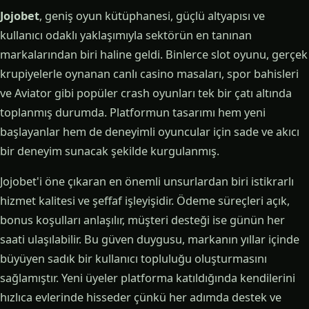
Jojobet
, geniş oyun kütüphanesi, güçlü altyapısı ve
kullanıcı odaklı yaklaşımıyla sektörün en tanınan
markalarından biri haline geldi. Binlerce slot oyunu, gerçek
krupiyelerle oynanan canlı casino masaları, spor bahisleri
ve Aviator gibi popüler crash oyunları tek bir çatı altında
toplanmış durumda. Platformun tasarımı hem yeni
başlayanlar hem de deneyimli oyuncular için sade ve akıcı
bir deneyim sunacak şekilde kurgulanmış.
Jojobet'i öne çıkaran en önemli unsurlardan biri istikrarlı
hizmet kalitesi ve şeffaf işleyişidir. Ödeme süreçleri açık,
bonus koşulları anlaşılır, müşteri desteği ise günün her
saati ulaşılabilir. Bu güven duygusu, markanın yıllar içinde
büyüyen sadık bir kullanıcı topluluğu oluşturmasını
sağlamıştır. Yeni üyeler platforma katıldığında kendilerini
hızlıca evlerinde hisseder çünkü her adımda destek ve