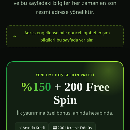
ve bu sayfadaki bilgiler her zaman en son
resmi adrese yöneliktir.
Adres engellense bile güncel Jojobet erişim
bilgileri bu sayfada yer alır.
YENI ÜYE HOŞ GELDIN PAKETI
%150
+ 200 Free
Spin
İlk yatırımına özel bonus, anında hesabında.
⚡ Anında Kredi
🎰 200 Ücretsiz Dönüş