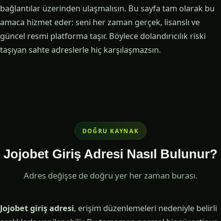
bağlantılar üzerinden ulaşmalısın. Bu sayfa tam olarak bu
amaca hizmet eder: seni her zaman gerçek, lisanslı ve
güncel resmi platforma taşır. Böylece dolandırıcılık riski
taşıyan sahte adreslerle hiç karşılaşmazsın.
DOĞRU KAYNAK
Jojobet Giriş Adresi Nasıl Bulunur?
Adres değişse de doğru yer her zaman burası.
Jojobet giriş adresi
, erişim düzenlemeleri nedeniyle belirli