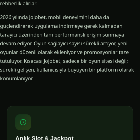
rehberlik alırlar.
2026 yılında Jojobet, mobil deneyimini daha da
güçlendirerek uygulama indirmeye gerek kalmadan
tarayıcı üzerinden tam performanslı erişim sunmaya
devam ediyor. Oyun sağlayıcı sayısı sürekli artıyor, yeni
oyunlar düzenli olarak ekleniyor ve promosyonlar taze
tutuluyor. Kısacası Jojobet, sadece bir oyun sitesi değil;
sürekli gelişen, kullanıcısıyla büyüyen bir platform olarak
konumlanıyor.
Anlık Slot & Jackpot