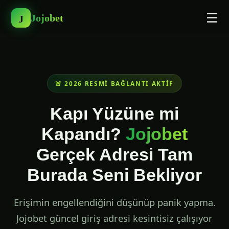
☰
Jojobet
J
🚨 2026 RESMI BAĞLANTI AKTIF
Kapı Yüzüne mi
Kapandı?
Jojobet
Gerçek Adresi Tam
Burada Seni Bekliyor
Erişimin engellendiğini düşünüp panik yapma.
Jojobet güncel giriş adresi kesintisiz çalışıyor