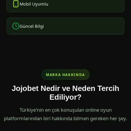
Mobil Uyumlu
Güncel Bilgi
MARKA HAKKINDA
Jojobet Nedir ve Neden Tercih
Ediliyor?
Türkiye'nin en çok konuşulan online oyun
platformlarından biri hakkında bilmen gereken her şey.