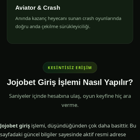
Aviator & Crash
Anında kazanç heyecanı sunan crash oyunlarında
doğru anda çekilme sürükleyiciliği.
KESINTISIZ ERIŞIM
Jojobet Giriş İşlemi Nasıl Yapılır?
Saniyeler içinde hesabına ulaş, oyun keyfine hiç ara
verme.
Jojobet giriş
işlemi, düşündüğünden çok daha basittir. Bu
sayfadaki güncel bilgiler sayesinde aktif resmi adrese