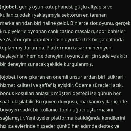
Jojobet
, geniş oyun kütüphanesi, güçlü altyapısı ve
kullanıcı odaklı yaklaşımıyla sektörün en tanınan
markalarından biri haline geldi. Binlerce slot oyunu, gerçek
krupiyelerle oynanan canlı casino masaları, spor bahisleri
ve Aviator gibi popüler crash oyunları tek bir çatı altında
toplanmış durumda. Platformun tasarımı hem yeni
başlayanlar hem de deneyimli oyuncular için sade ve akıcı
bir deneyim sunacak şekilde kurgulanmış.
Jojobet'i öne çıkaran en önemli unsurlardan biri istikrarlı
hizmet kalitesi ve şeffaf işleyişidir. Ödeme süreçleri açık,
bonus koşulları anlaşılır, müşteri desteği ise günün her
saati ulaşılabilir. Bu güven duygusu, markanın yıllar içinde
büyüyen sadık bir kullanıcı topluluğu oluşturmasını
sağlamıştır. Yeni üyeler platforma katıldığında kendilerini
hızlıca evlerinde hisseder çünkü her adımda destek ve