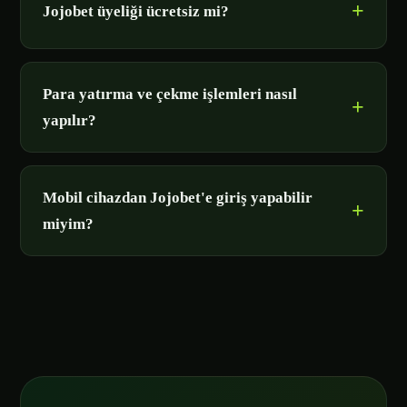
Jojobet üyeliği ücretsiz mi?
Para yatırma ve çekme işlemleri nasıl
yapılır?
Mobil cihazdan Jojobet'e giriş yapabilir
miyim?