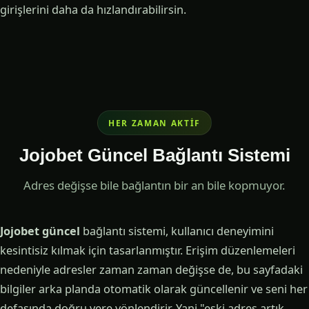
girişlerini daha da hızlandırabilirsin.
HER ZAMAN AKTIF
Jojobet Güncel Bağlantı Sistemi
Adres değişse bile bağlantın bir an bile kopmuyor.
Jojobet güncel
bağlantı sistemi, kullanıcı deneyimini
kesintisiz kılmak için tasarlanmıştır. Erişim düzenlemeleri
nedeniyle adresler zaman zaman değişse de, bu sayfadaki
bilgiler arka planda otomatik olarak güncellenir ve seni her
defasında doğru yere yönlendirir. Yani "eski adres artık