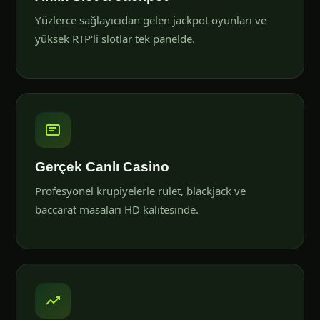
Yüzlerce sağlayıcıdan gelen jackpot oyunları ve
yüksek RTP'li slotlar tek panelde.
Gerçek Canlı Casino
Profesyonel krupiyelerle rulet, blackjack ve
baccarat masaları HD kalitesinde.