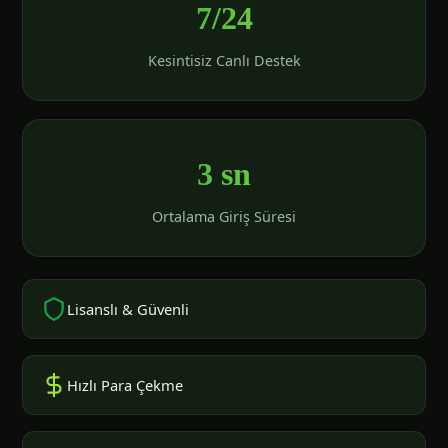
7/24
Kesintisiz Canlı Destek
3 sn
Ortalama Giriş Süresi
Lisanslı & Güvenli
Hızlı Para Çekme