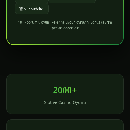
🏆 VIP Sadakat
18+ • Sorumlu oyun ilkelerine uygun oynayın. Bonus çevrim
şartları geçerlidir.
2000+
Slot ve Casino Oyunu