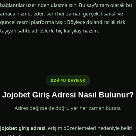
bağlantılar üzerinden ulaşmalısın. Bu sayfa tam olarak bu
amaca hizmet eder: seni her zaman gerçek, lisanslı ve
güncel resmi platforma taşır. Böylece dolandırıcılık riski
taşıyan sahte adreslerle hiç karşılaşmazsın.
DOĞRU KAYNAK
Jojobet Giriş Adresi Nasıl Bulunur?
Adres değişse de doğru yer her zaman burası.
Jojobet giriş adresi
, erişim düzenlemeleri nedeniyle belirli