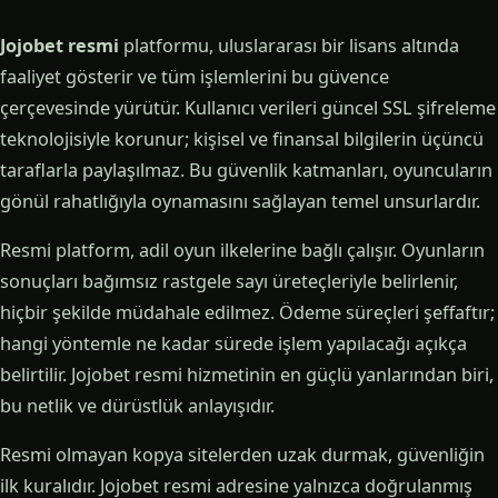
Jojobet resmi
platformu, uluslararası bir lisans altında
faaliyet gösterir ve tüm işlemlerini bu güvence
çerçevesinde yürütür. Kullanıcı verileri güncel SSL şifreleme
teknolojisiyle korunur; kişisel ve finansal bilgilerin üçüncü
taraflarla paylaşılmaz. Bu güvenlik katmanları, oyuncuların
gönül rahatlığıyla oynamasını sağlayan temel unsurlardır.
Resmi platform, adil oyun ilkelerine bağlı çalışır. Oyunların
sonuçları bağımsız rastgele sayı üreteçleriyle belirlenir,
hiçbir şekilde müdahale edilmez. Ödeme süreçleri şeffaftır;
hangi yöntemle ne kadar sürede işlem yapılacağı açıkça
belirtilir. Jojobet resmi hizmetinin en güçlü yanlarından biri,
bu netlik ve dürüstlük anlayışıdır.
Resmi olmayan kopya sitelerden uzak durmak, güvenliğin
ilk kuralıdır. Jojobet resmi adresine yalnızca doğrulanmış