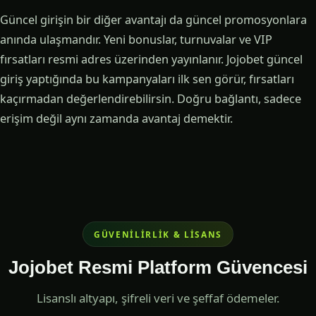
Güncel girişin bir diğer avantajı da güncel promosyonlara
anında ulaşmandır. Yeni bonuslar, turnuvalar ve VIP
fırsatları resmi adres üzerinden yayınlanır. Jojobet güncel
giriş yaptığında bu kampanyaları ilk sen görür, fırsatları
kaçırmadan değerlendirebilirsin. Doğru bağlantı, sadece
erişim değil aynı zamanda avantaj demektir.
GÜVENILIRLIK & LISANS
Jojobet Resmi Platform Güvencesi
Lisanslı altyapı, şifreli veri ve şeffaf ödemeler.