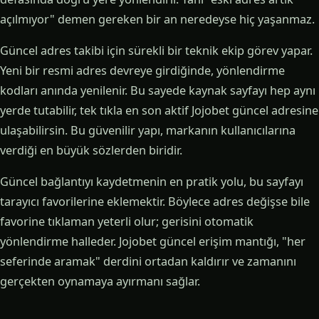
açılmıyor" demen gereken bir an neredeyse hiç yaşanmaz.
Güncel adres takibi için sürekli bir teknik ekip görev yapar.
Yeni bir resmi adres devreye girdiğinde, yönlendirme
kodları anında yenilenir. Bu sayede kaynak sayfayı hep aynı
yerde tutabilir, tek tıkla en son aktif Jojobet güncel adresine
ulaşabilirsin. Bu güvenilir yapı, markanın kullanıcılarına
verdiği en büyük sözlerden biridir.
Güncel bağlantıyı kaydetmenin en pratik yolu, bu sayfayı
tarayıcı favorilerine eklemektir. Böylece adres değişse bile
favorine tıklaman yeterli olur; gerisini otomatik
yönlendirme halleder. Jojobet güncel erişim mantığı, "her
seferinde aramak" derdini ortadan kaldırır ve zamanını
gerçekten oynamaya ayırmanı sağlar.