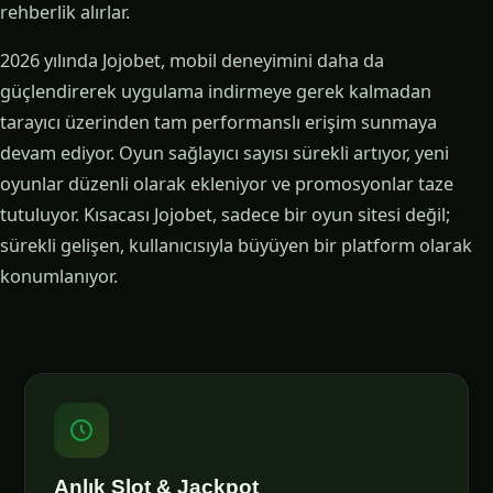
rehberlik alırlar.
2026 yılında Jojobet, mobil deneyimini daha da
güçlendirerek uygulama indirmeye gerek kalmadan
tarayıcı üzerinden tam performanslı erişim sunmaya
devam ediyor. Oyun sağlayıcı sayısı sürekli artıyor, yeni
oyunlar düzenli olarak ekleniyor ve promosyonlar taze
tutuluyor. Kısacası Jojobet, sadece bir oyun sitesi değil;
sürekli gelişen, kullanıcısıyla büyüyen bir platform olarak
konumlanıyor.
Anlık Slot & Jackpot