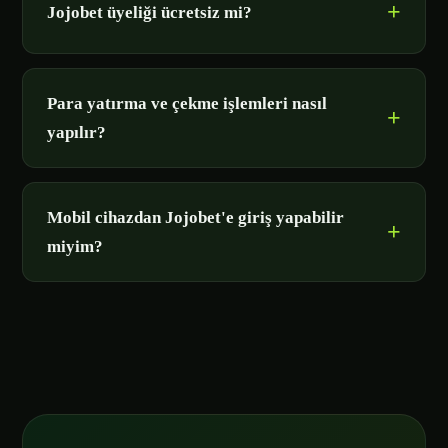
Jojobet üyeliği ücretsiz mi?
Para yatırma ve çekme işlemleri nasıl
yapılır?
Mobil cihazdan Jojobet'e giriş yapabilir
miyim?