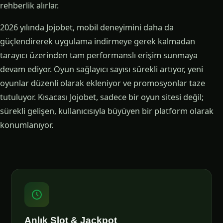
rehberlik alırlar.
2026 yılında Jojobet, mobil deneyimini daha da
güçlendirerek uygulama indirmeye gerek kalmadan
tarayıcı üzerinden tam performanslı erişim sunmaya
devam ediyor. Oyun sağlayıcı sayısı sürekli artıyor, yeni
oyunlar düzenli olarak ekleniyor ve promosyonlar taze
tutuluyor. Kısacası Jojobet, sadece bir oyun sitesi değil;
sürekli gelişen, kullanıcısıyla büyüyen bir platform olarak
konumlanıyor.
Anlık Slot & Jackpot