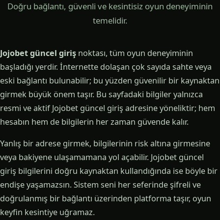
Doğru bağlantı, güvenli ve kesintisiz oyun deneyiminin
temelidir.
Jojobet güncel giriş
noktası, tüm oyun deneyiminin
başladığı yerdir. İnternette dolaşan çok sayıda sahte veya
eski bağlantı bulunabilir; bu yüzden güvenilir bir kaynaktan
girmek büyük önem taşır. Bu sayfadaki bilgiler yalnızca
resmi ve aktif Jojobet güncel giriş adresine yöneliktir; hem
hesabın hem de bilgilerin her zaman güvende kalır.
Yanlış bir adrese girmek, bilgilerinin risk altına girmesine
veya bakiyene ulaşamamana yol açabilir. Jojobet güncel
giriş bilgilerini doğru kaynaktan kullandığında ise böyle bir
endişe yaşamazsın. Sistem seni her seferinde şifreli ve
doğrulanmış bir bağlantı üzerinden platforma taşır, oyun
keyfin kesintiye uğramaz.