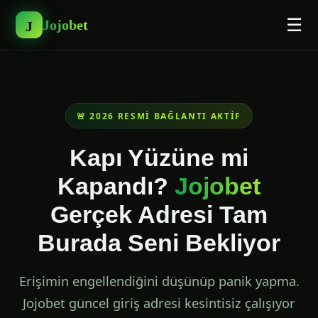
☰
Jojobet
J
🚨 2026 RESMI BAĞLANTI AKTIF
Kapı Yüzüne mi
Kapandı?
Jojobet
Gerçek Adresi Tam
Burada Seni Bekliyor
Erişimin engellendiğini düşünüp panik yapma.
Jojobet güncel giriş adresi kesintisiz çalışıyor