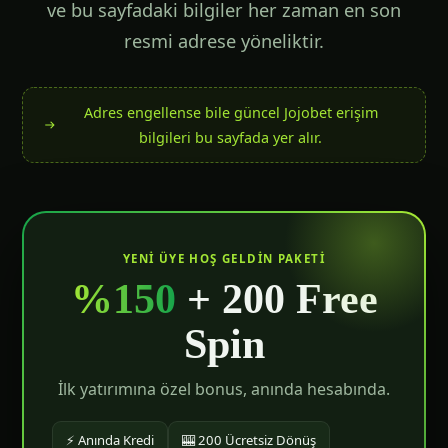
ve bu sayfadaki bilgiler her zaman en son
resmi adrese yöneliktir.
Adres engellense bile güncel Jojobet erişim
bilgileri bu sayfada yer alır.
YENI ÜYE HOŞ GELDIN PAKETI
%150
+ 200 Free
Spin
İlk yatırımına özel bonus, anında hesabında.
⚡ Anında Kredi
🎰 200 Ücretsiz Dönüş