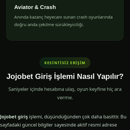
Aviator & Crash
Anında kazanç heyecanı sunan crash oyunlarında
doğru anda çekilme sürükleyiciliği.
KESINTISIZ ERIŞIM
Jojobet Giriş İşlemi Nasıl Yapılır?
Saniyeler içinde hesabına ulaş, oyun keyfine hiç ara
verme.
Jojobet giriş
işlemi, düşündüğünden çok daha basittir. Bu
sayfadaki güncel bilgiler sayesinde aktif resmi adrese