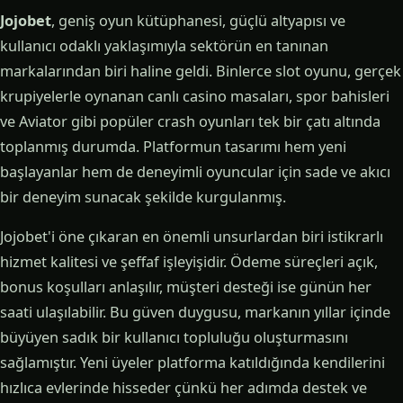
Jojobet
, geniş oyun kütüphanesi, güçlü altyapısı ve
kullanıcı odaklı yaklaşımıyla sektörün en tanınan
markalarından biri haline geldi. Binlerce slot oyunu, gerçek
krupiyelerle oynanan canlı casino masaları, spor bahisleri
ve Aviator gibi popüler crash oyunları tek bir çatı altında
toplanmış durumda. Platformun tasarımı hem yeni
başlayanlar hem de deneyimli oyuncular için sade ve akıcı
bir deneyim sunacak şekilde kurgulanmış.
Jojobet'i öne çıkaran en önemli unsurlardan biri istikrarlı
hizmet kalitesi ve şeffaf işleyişidir. Ödeme süreçleri açık,
bonus koşulları anlaşılır, müşteri desteği ise günün her
saati ulaşılabilir. Bu güven duygusu, markanın yıllar içinde
büyüyen sadık bir kullanıcı topluluğu oluşturmasını
sağlamıştır. Yeni üyeler platforma katıldığında kendilerini
hızlıca evlerinde hisseder çünkü her adımda destek ve