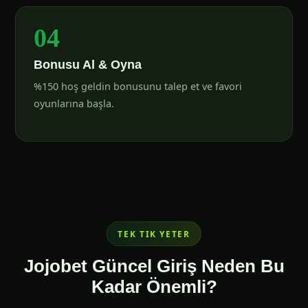
04
Bonusu Al & Oyna
%150 hoş geldin bonusunu talep et ve favori
oyunlarına başla.
TEK TIK YETER
Jojobet Güncel Giriş Neden Bu
Kadar Önemli?