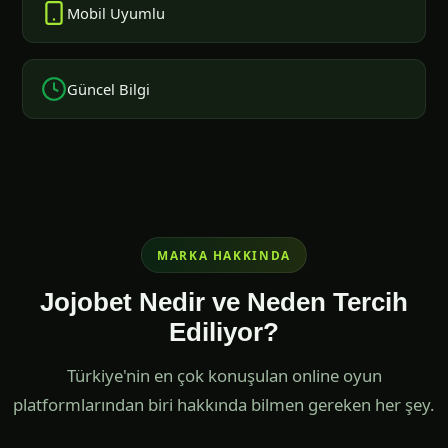
Mobil Uyumlu
Güncel Bilgi
MARKA HAKKINDA
Jojobet Nedir ve Neden Tercih
Ediliyor?
Türkiye'nin en çok konuşulan online oyun
platformlarından biri hakkında bilmen gereken her şey.