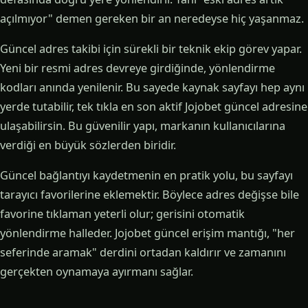
açılmıyor" demen gereken bir an neredeyse hiç yaşanmaz.
Güncel adres takibi için sürekli bir teknik ekip görev yapar.
Yeni bir resmi adres devreye girdiğinde, yönlendirme
kodları anında yenilenir. Bu sayede kaynak sayfayı hep aynı
yerde tutabilir, tek tıkla en son aktif Jojobet güncel adresine
ulaşabilirsin. Bu güvenilir yapı, markanın kullanıcılarına
verdiği en büyük sözlerden biridir.
Güncel bağlantıyı kaydetmenin en pratik yolu, bu sayfayı
tarayıcı favorilerine eklemektir. Böylece adres değişse bile
favorine tıklaman yeterli olur; gerisini otomatik
yönlendirme halleder. Jojobet güncel erişim mantığı, "her
seferinde aramak" derdini ortadan kaldırır ve zamanını
gerçekten oynamaya ayırmanı sağlar.