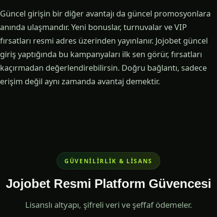
Güncel girişin bir diğer avantajı da güncel promosyonlara
anında ulaşmandır. Yeni bonuslar, turnuvalar ve VIP
fırsatları resmi adres üzerinden yayınlanır. Jojobet güncel
giriş yaptığında bu kampanyaları ilk sen görür, fırsatları
kaçırmadan değerlendirebilirsin. Doğru bağlantı, sadece
erişim değil aynı zamanda avantaj demektir.
GÜVENILIRLIK & LISANS
Jojobet Resmi Platform Güvencesi
Lisanslı altyapı, şifreli veri ve şeffaf ödemeler.