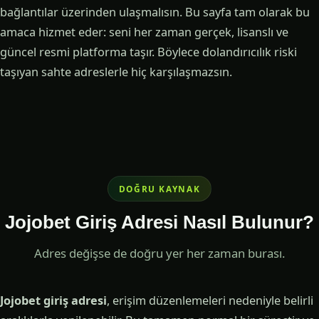
bağlantılar üzerinden ulaşmalısın. Bu sayfa tam olarak bu
amaca hizmet eder: seni her zaman gerçek, lisanslı ve
güncel resmi platforma taşır. Böylece dolandırıcılık riski
taşıyan sahte adreslerle hiç karşılaşmazsın.
DOĞRU KAYNAK
Jojobet Giriş Adresi Nasıl Bulunur?
Adres değişse de doğru yer her zaman burası.
Jojobet giriş adresi
, erişim düzenlemeleri nedeniyle belirli