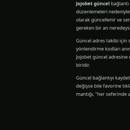
Jojobet güncel
bağlantı 
düzenlemeleri nedeniyle
olarak güncellenir ve se
gereken bir an neredeys
Güncel adres takibi için 
yönlendirme kodları anınd
Jojobet güncel adresine u
biridir.
Güncel bağlantıyı kaydetm
değişse bile favorine tık
mantığı, "her seferinde 