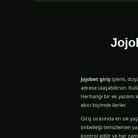
Jojo
Jojobet giriş
işlemi, düş
adrese ulaşabilirsin. Kull
Herhangi bir ek yazılım
akıcı biçimde ilerler.
Giriş sırasında en sık ya
önbelleği temizlemen ya d
kontrol edilir ve her za