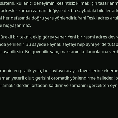
sistemi, kullanıcı deneyimini kesintisiz kılmak için tasarlanmı
 adresler zaman zaman değişse de, bu sayfadaki bilgiler ar
ni her defasında doğru yere yönlendirir. Yani "eski adres ar
e hiç yaşanmaz.
sürekli bir teknik ekip görev yapar. Yeni bir resmi adres devr
a yenilenir. Bu sayede kaynak sayfayı hep aynı yerde tutabili
laşabilirsin. Bu güvenilir yapı, markanın kullanıcılarına ve
enin en pratik yolu, bu sayfayı tarayıcı favorilerine ekleme
laman yeterli olur; gerisini otomatik yönlendirme halleder. J
aramak" derdini ortadan kaldırır ve zamanını gerçekten oyn