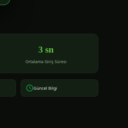
3 sn
Ortalama Giriş Süresi
Güncel Bilgi