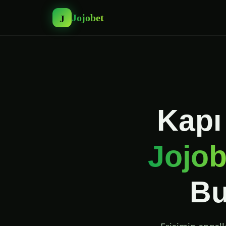
Jojobet
J
Kapı
Jojob
Bu