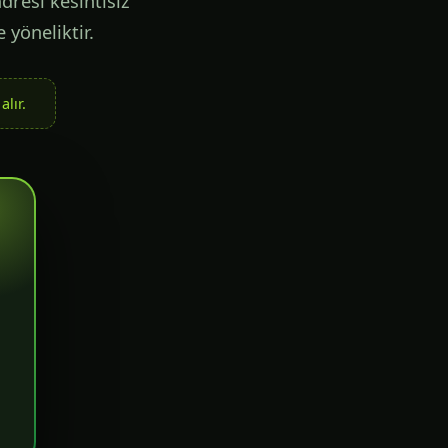
dresi kesintisiz
 yöneliktir.
lır.