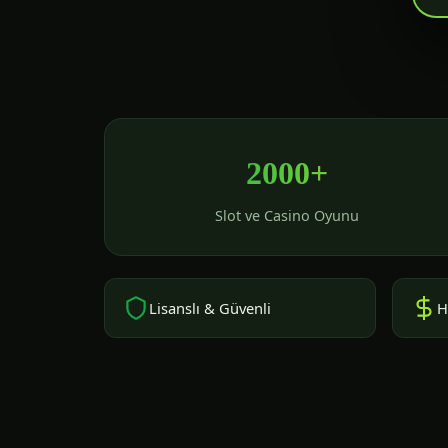
2000+
Slot ve Casino Oyunu
Lisanslı & Güvenli
H