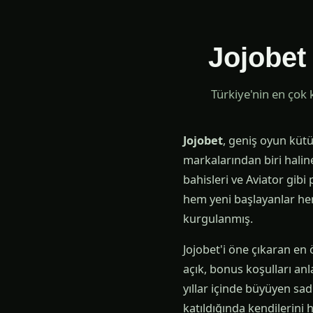
Jojobet
Türkiye'nin en çok
Jojobet
, geniş oyun kütü
markalarından biri halin
bahisleri ve Aviator gib
hem yeni başlayanlar hem
kurgulanmış.
Jojobet'i öne çıkaran en ö
açık, bonus koşulları anl
yıllar içinde büyüyen sad
katıldığında kendilerini 