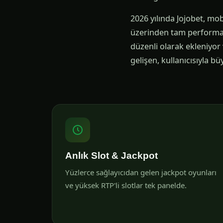
2026 yılında Jojobet, m
üzerinden tam performans
düzenli olarak ekleniyor 
gelişen, kullanıcısıyla 
Anlık Slot & Jackpot
Yüzlerce sağlayıcıdan gelen jackpot oyunları
ve yüksek RTP'li slotlar tek panelde.