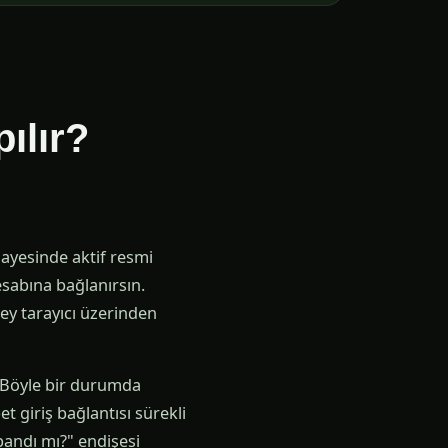
ılır?
.
sayesinde aktif resmi
hesabına bağlanırsın.
ey tarayıcı üzerinden
r. Böyle bir durumda
t giriş bağlantısı sürekli
pandı mı?" endişesi