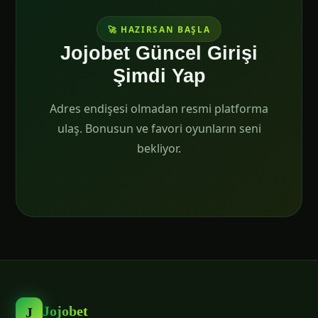
🚀 HAZIRSAN BAŞLA
Jojobet Güncel Girişi
Şimdi Yap
Adres endişesi olmadan resmi platforma
ulaş. Bonusun ve favori oyunların seni
bekliyor.
Jojobet
J