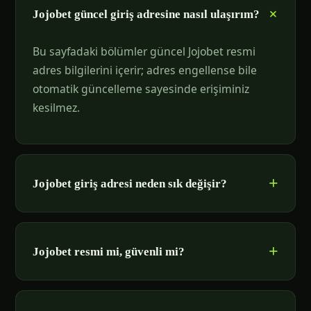
Jojobet güncel giriş adresine nasıl ulaşırım?
Bu sayfadaki bölümler güncel Jojobet resmi
adres bilgilerini içerir; adres engellense bile
otomatik güncelleme sayesinde erişiminiz
kesilmez.
Jojobet giriş adresi neden sık değişir?
Jojobet resmi mi, güvenli mi?