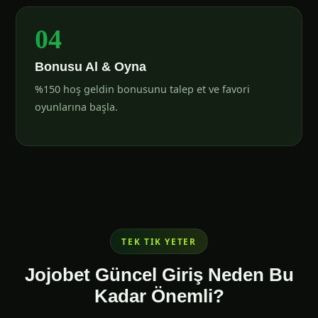
04
Bonusu Al & Oyna
%150 hoş geldin bonusunu talep et ve favori
oyunlarına başla.
TEK TIK YETER
Jojobet Güncel Giriş Neden Bu
Kadar Önemli?