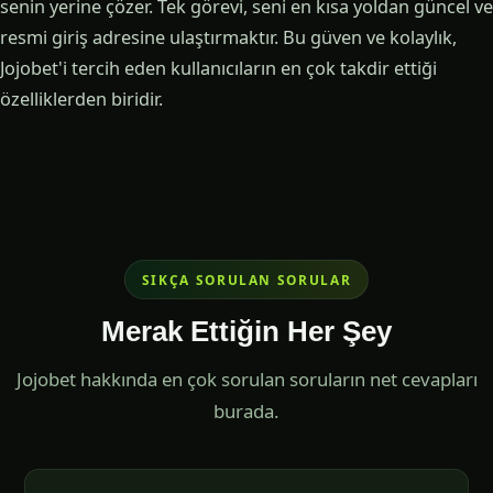
senin yerine çözer. Tek görevi, seni en kısa yoldan güncel ve
resmi giriş adresine ulaştırmaktır. Bu güven ve kolaylık,
Jojobet'i tercih eden kullanıcıların en çok takdir ettiği
özelliklerden biridir.
SIKÇA SORULAN SORULAR
Merak Ettiğin Her Şey
Jojobet hakkında en çok sorulan soruların net cevapları
burada.