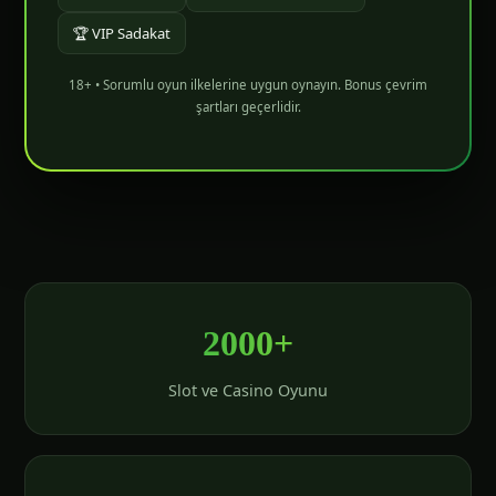
🏆 VIP Sadakat
18+ • Sorumlu oyun ilkelerine uygun oynayın. Bonus çevrim
şartları geçerlidir.
2000+
Slot ve Casino Oyunu