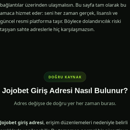
bağlantılar üzerinden ulaşmalısın. Bu sayfa tam olarak bu
amaca hizmet eder: seni her zaman gerçek, lisanslı ve
güncel resmi platforma taşır. Böylece dolandırıcılık riski
taşıyan sahte adreslerle hiç karşılaşmazsın.
DOĞRU KAYNAK
Jojobet Giriş Adresi Nasıl Bulunur?
Adres değişse de doğru yer her zaman burası.
Jojobet giriş adresi
, erişim düzenlemeleri nedeniyle belirli