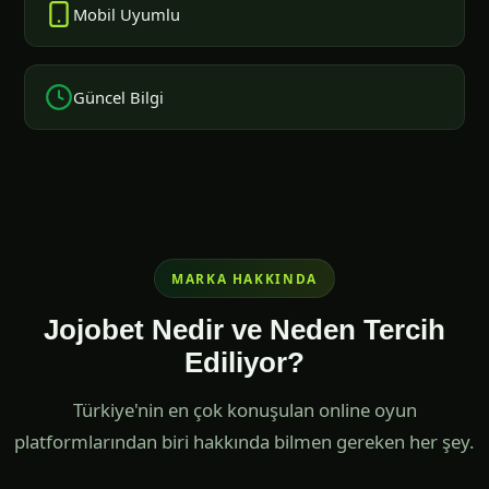
Mobil Uyumlu
Güncel Bilgi
MARKA HAKKINDA
Jojobet Nedir ve Neden Tercih
Ediliyor?
Türkiye'nin en çok konuşulan online oyun
platformlarından biri hakkında bilmen gereken her şey.