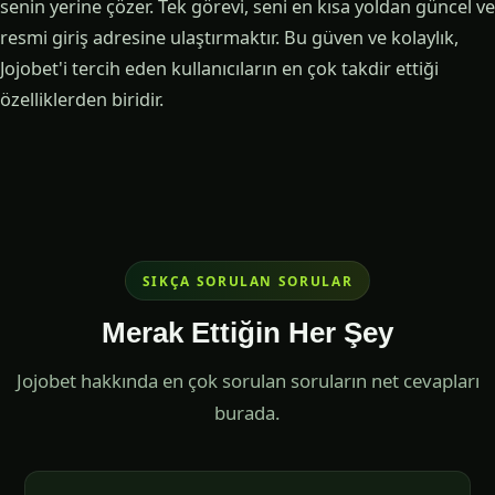
senin yerine çözer. Tek görevi, seni en kısa yoldan güncel ve
resmi giriş adresine ulaştırmaktır. Bu güven ve kolaylık,
Jojobet'i tercih eden kullanıcıların en çok takdir ettiği
özelliklerden biridir.
SIKÇA SORULAN SORULAR
Merak Ettiğin Her Şey
Jojobet hakkında en çok sorulan soruların net cevapları
burada.