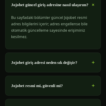
Jojobet güncel giriş adresine nasıl ulaşırım?
Bu sayfadaki bölümler güncel Jojobet resmi
adres bilgilerini içerir; adres engellense bile
otomatik güncelleme sayesinde erişiminiz
kesilmez.
Jojobet giriş adresi neden sık değişir?
Jojobet resmi mi, güvenli mi?