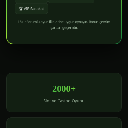
🏆 VIP Sadakat
18+ • Sorumlu oyun ilkelerine uygun oynayın. Bonus çevrim
şartları geçerlidir.
2000+
Slot ve Casino Oyunu