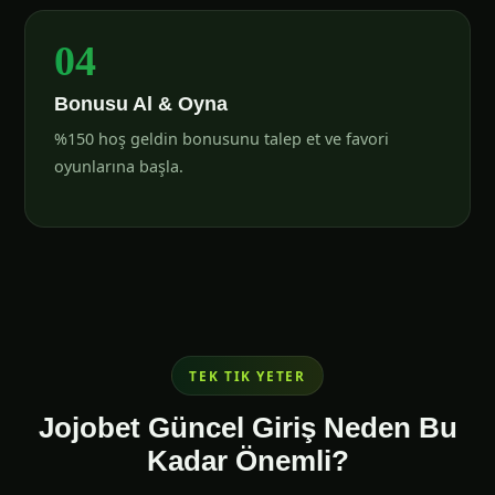
04
Bonusu Al & Oyna
%150 hoş geldin bonusunu talep et ve favori
oyunlarına başla.
TEK TIK YETER
Jojobet Güncel Giriş Neden Bu
Kadar Önemli?