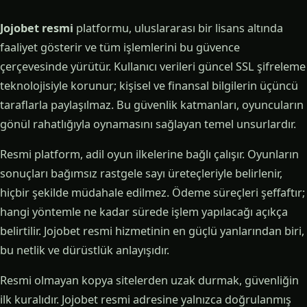
Jojobet resmi
platformu, uluslararası bir lisans altında
faaliyet gösterir ve tüm işlemlerini bu güvence
çerçevesinde yürütür. Kullanıcı verileri güncel SSL şifreleme
teknolojisiyle korunur; kişisel ve finansal bilgilerin üçüncü
taraflarla paylaşılmaz. Bu güvenlik katmanları, oyuncuların
gönül rahatlığıyla oynamasını sağlayan temel unsurlardır.
Resmi platform, adil oyun ilkelerine bağlı çalışır. Oyunların
sonuçları bağımsız rastgele sayı üreteçleriyle belirlenir,
hiçbir şekilde müdahale edilmez. Ödeme süreçleri şeffaftır;
hangi yöntemle ne kadar sürede işlem yapılacağı açıkça
belirtilir. Jojobet resmi hizmetinin en güçlü yanlarından biri,
bu netlik ve dürüstlük anlayışıdır.
Resmi olmayan kopya sitelerden uzak durmak, güvenliğin
ilk kuralıdır. Jojobet resmi adresine yalnızca doğrulanmış