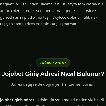
bağlantılar üzerinden ulaşmalısın. Bu sayfa tam olarak bu
amaca hizmet eder: seni her zaman gerçek, lisanslı ve
güncel resmi platforma taşır. Böylece dolandırıcılık riski
taşıyan sahte adreslerle hiç karşılaşmazsın.
DOĞRU KAYNAK
Jojobet Giriş Adresi Nasıl Bulunur?
Adres değişse de doğru yer her zaman burası.
Jojobet giriş adresi
, erişim düzenlemeleri nedeniyle belirli