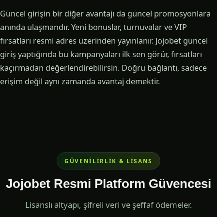
Güncel girişin bir diğer avantajı da güncel promosyonlara
anında ulaşmandır. Yeni bonuslar, turnuvalar ve VIP
fırsatları resmi adres üzerinden yayınlanır. Jojobet güncel
giriş yaptığında bu kampanyaları ilk sen görür, fırsatları
kaçırmadan değerlendirebilirsin. Doğru bağlantı, sadece
erişim değil aynı zamanda avantaj demektir.
GÜVENILIRLIK & LISANS
Jojobet Resmi Platform Güvencesi
Lisanslı altyapı, şifreli veri ve şeffaf ödemeler.