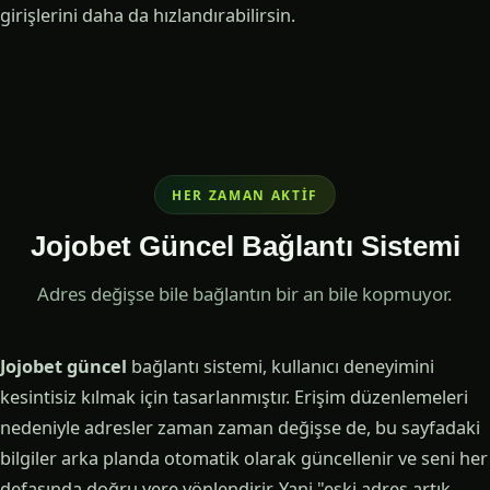
girişlerini daha da hızlandırabilirsin.
HER ZAMAN AKTIF
Jojobet Güncel Bağlantı Sistemi
Adres değişse bile bağlantın bir an bile kopmuyor.
Jojobet güncel
bağlantı sistemi, kullanıcı deneyimini
kesintisiz kılmak için tasarlanmıştır. Erişim düzenlemeleri
nedeniyle adresler zaman zaman değişse de, bu sayfadaki
bilgiler arka planda otomatik olarak güncellenir ve seni her
defasında doğru yere yönlendirir. Yani "eski adres artık