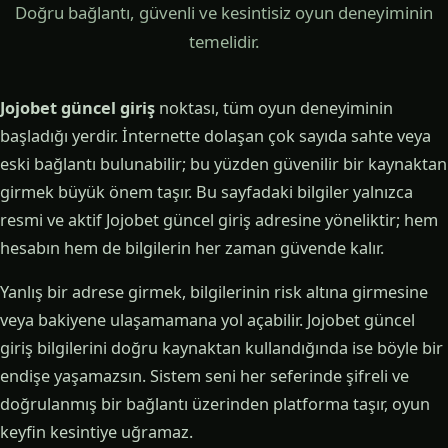
Doğru bağlantı, güvenli ve kesintisiz oyun deneyiminin
temelidir.
Jojobet güncel giriş
noktası, tüm oyun deneyiminin
başladığı yerdir. İnternette dolaşan çok sayıda sahte veya
eski bağlantı bulunabilir; bu yüzden güvenilir bir kaynaktan
girmek büyük önem taşır. Bu sayfadaki bilgiler yalnızca
resmi ve aktif Jojobet güncel giriş adresine yöneliktir; hem
hesabın hem de bilgilerin her zaman güvende kalır.
Yanlış bir adrese girmek, bilgilerinin risk altına girmesine
veya bakiyene ulaşamamana yol açabilir. Jojobet güncel
giriş bilgilerini doğru kaynaktan kullandığında ise böyle bir
endişe yaşamazsın. Sistem seni her seferinde şifreli ve
doğrulanmış bir bağlantı üzerinden platforma taşır, oyun
keyfin kesintiye uğramaz.