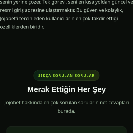
senin yerine çözer. Tek görevi, seni en kısa yoldan güncel ve
resmi giriş adresine ulaştırmaktır. Bu güven ve kolaylık,
Jojobet'i tercih eden kullanıcıların en çok takdir ettiği
özelliklerden biridir.
SIKÇA SORULAN SORULAR
Merak Ettiğin Her Şey
Jojobet hakkında en çok sorulan soruların net cevapları
burada.