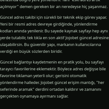
açılmıyor" demen gereken bir an neredeyse hiç yaşanmaz.
Güncel adres takibi için sürekli bir teknik ekip görev yapar.
Yeni bir resmi adres devreye girdiğinde, yönlendirme
kodları anında yenilenir. Bu sayede kaynak sayfayı hep aynı
yerde tutabilir, tek tıkla en son aktif Jojobet güncel adresine
ulaşabilirsin. Bu güvenilir yapı, markanın kullanıcılarına
verdiği en büyük sözlerden biridir.
Güncel bağlantıyı kaydetmenin en pratik yolu, bu sayfayı
tarayıcı favorilerine eklemektir. Böylece adres değişse bile
favorine tıklaman yeterli olur; gerisini otomatik
yönlendirme halleder. Jojobet güncel erişim mantığı, "her
seferinde aramak" derdini ortadan kaldırır ve zamanını
gerçekten oynamaya ayırmanı sağlar.