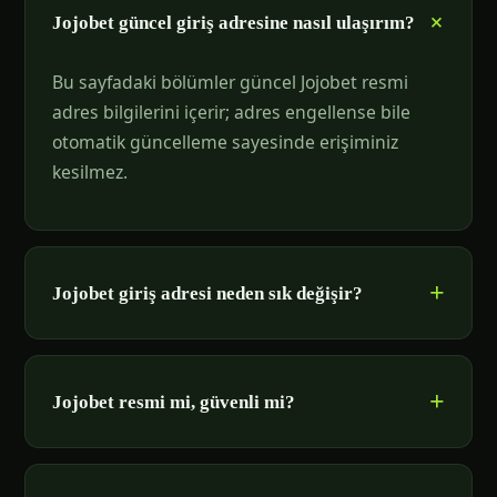
Jojobet güncel giriş adresine nasıl ulaşırım?
Bu sayfadaki bölümler güncel Jojobet resmi
adres bilgilerini içerir; adres engellense bile
otomatik güncelleme sayesinde erişiminiz
kesilmez.
Jojobet giriş adresi neden sık değişir?
Jojobet resmi mi, güvenli mi?