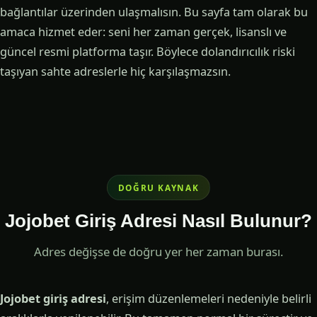
bağlantılar üzerinden ulaşmalısın. Bu sayfa tam olarak bu
amaca hizmet eder: seni her zaman gerçek, lisanslı ve
güncel resmi platforma taşır. Böylece dolandırıcılık riski
taşıyan sahte adreslerle hiç karşılaşmazsın.
DOĞRU KAYNAK
Jojobet Giriş Adresi Nasıl Bulunur?
Adres değişse de doğru yer her zaman burası.
Jojobet giriş adresi
, erişim düzenlemeleri nedeniyle belirli