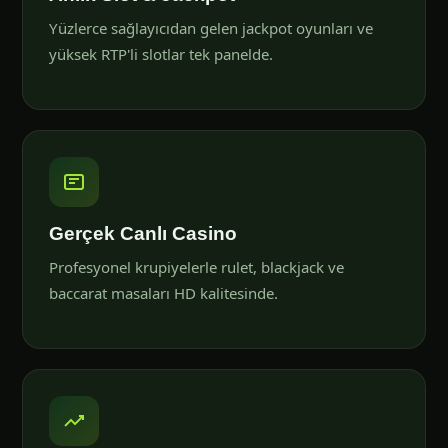
Yüzlerce sağlayıcıdan gelen jackpot oyunları ve
yüksek RTP'li slotlar tek panelde.
Gerçek Canlı Casino
Profesyonel krupiyelerle rulet, blackjack ve
baccarat masaları HD kalitesinde.