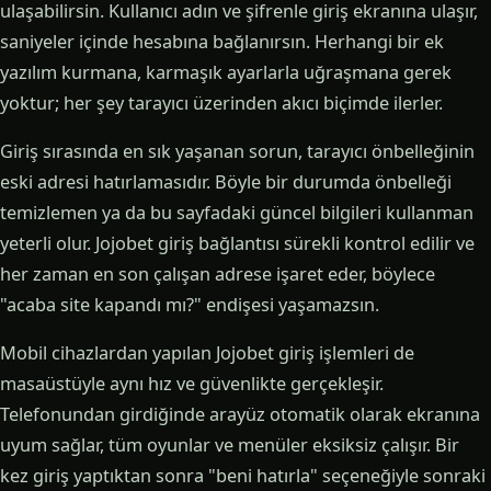
ulaşabilirsin. Kullanıcı adın ve şifrenle giriş ekranına ulaşır,
saniyeler içinde hesabına bağlanırsın. Herhangi bir ek
yazılım kurmana, karmaşık ayarlarla uğraşmana gerek
yoktur; her şey tarayıcı üzerinden akıcı biçimde ilerler.
Giriş sırasında en sık yaşanan sorun, tarayıcı önbelleğinin
eski adresi hatırlamasıdır. Böyle bir durumda önbelleği
temizlemen ya da bu sayfadaki güncel bilgileri kullanman
yeterli olur. Jojobet giriş bağlantısı sürekli kontrol edilir ve
her zaman en son çalışan adrese işaret eder, böylece
"acaba site kapandı mı?" endişesi yaşamazsın.
Mobil cihazlardan yapılan Jojobet giriş işlemleri de
masaüstüyle aynı hız ve güvenlikte gerçekleşir.
Telefonundan girdiğinde arayüz otomatik olarak ekranına
uyum sağlar, tüm oyunlar ve menüler eksiksiz çalışır. Bir
kez giriş yaptıktan sonra "beni hatırla" seçeneğiyle sonraki