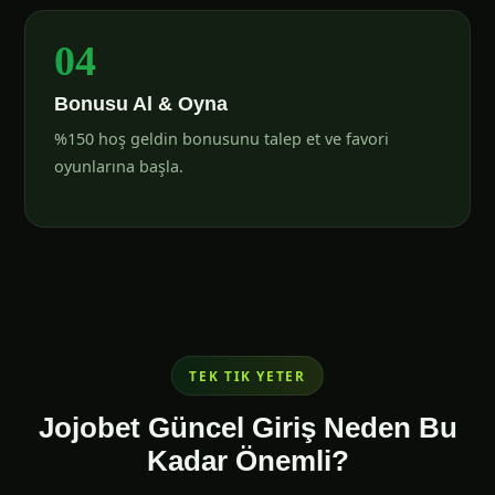
04
Bonusu Al & Oyna
%150 hoş geldin bonusunu talep et ve favori
oyunlarına başla.
TEK TIK YETER
Jojobet Güncel Giriş Neden Bu
Kadar Önemli?