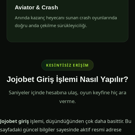
Aviator & Crash
Anında kazanç heyecanı sunan crash oyunlarında
doğru anda çekilme sürükleyiciliği.
KESINTISIZ ERIŞIM
Jojobet Giriş İşlemi Nasıl Yapılır?
Saniyeler içinde hesabına ulaş, oyun keyfine hiç ara
verme.
Jojobet giriş
işlemi, düşündüğünden çok daha basittir. Bu
sayfadaki güncel bilgiler sayesinde aktif resmi adrese