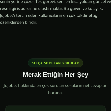
senin yerine çözer. Tek görevi, seni en kısa yoldan güncel ve
resmi giriş adresine ulaştırmaktır. Bu güven ve kolaylık,
Jojobet'i tercih eden kullanıcıların en çok takdir ettiği
özelliklerden biridir.
SIKÇA SORULAN SORULAR
Merak Ettiğin Her Şey
Jojobet hakkında en çok sorulan soruların net cevapları
burada.