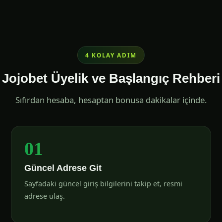
4 KOLAY ADIM
Jojobet Üyelik ve Başlangıç Rehberi
Sıfırdan hesaba, hesaptan bonusa dakikalar içinde.
01
Güncel Adrese Git
Sayfadaki güncel giriş bilgilerini takip et, resmi
adrese ulaş.