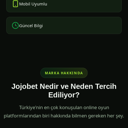
Mobil Uyumlu
Güncel Bilgi
MARKA HAKKINDA
Jojobet Nedir ve Neden Tercih
Ediliyor?
Türkiye'nin en çok konuşulan online oyun
platformlarından biri hakkında bilmen gereken her şey.