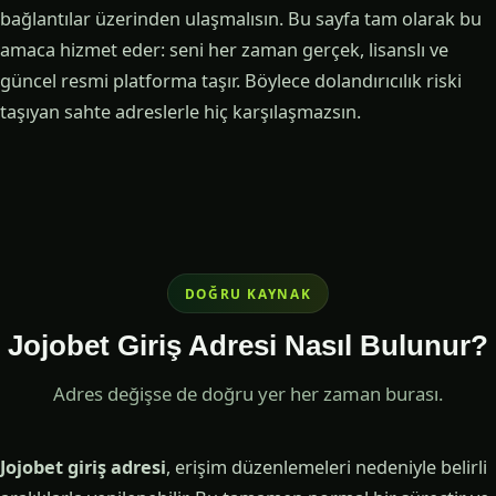
bağlantılar üzerinden ulaşmalısın. Bu sayfa tam olarak bu
amaca hizmet eder: seni her zaman gerçek, lisanslı ve
güncel resmi platforma taşır. Böylece dolandırıcılık riski
taşıyan sahte adreslerle hiç karşılaşmazsın.
DOĞRU KAYNAK
Jojobet Giriş Adresi Nasıl Bulunur?
Adres değişse de doğru yer her zaman burası.
Jojobet giriş adresi
, erişim düzenlemeleri nedeniyle belirli