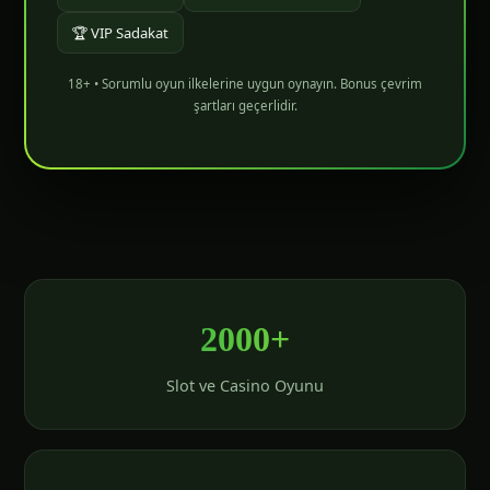
🏆 VIP Sadakat
18+ • Sorumlu oyun ilkelerine uygun oynayın. Bonus çevrim
şartları geçerlidir.
2000+
Slot ve Casino Oyunu