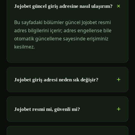
Jojobet güncel giriş adresine nasıl ulaşırım?
Bu sayfadaki bölümler güncel Jojobet resmi
adres bilgilerini içerir; adres engellense bile
otomatik güncelleme sayesinde erişiminiz
kesilmez.
Jojobet giriş adresi neden sık değişir?
Jojobet resmi mi, güvenli mi?