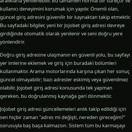
aralıklarla yenilenebilir. Bu tamamen normal bir süreçtir ve
kullanıcı deneyimini korumak için yapılır. Önemli olan,
güncel giriş adresini güvenilir bir kaynaktan takip etmektir.
Bu sayfadaki bilgiler, yeni bir Jojobet giriş adresi devreye
girdiğinde otomatik olarak yenilenir ve seni doğru yere
yönlendirir.
Doğru giriş adresine ulaşmanın en güvenli yolu, bu sayfayı
yer imlerine eklemek ve giriş için buradaki bölümleri
kullanmaktır. Arama motorlarında karşına çıkan her sonuç
güncel olmayabilir; bazı adresler eskimiş veya güvenilmez
olabilir. Jojobet giriş adresi konusunda tek yapman
gereken, bu doğrulanmış kaynağa geri dönmektir.
Jojobet giriş adresi güncellemeleri anlık takip edildiği için
sen hiçbir zaman "adres mi değişti, nereden gireceğim?"
sorusuyla baş başa kalmazsın. Sistem tüm bu karmaşayı