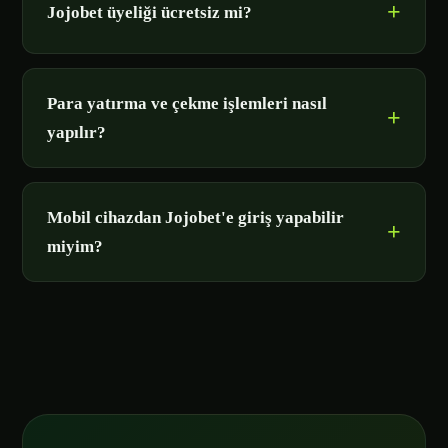
Jojobet üyeliği ücretsiz mi?
Para yatırma ve çekme işlemleri nasıl
yapılır?
Mobil cihazdan Jojobet'e giriş yapabilir
miyim?