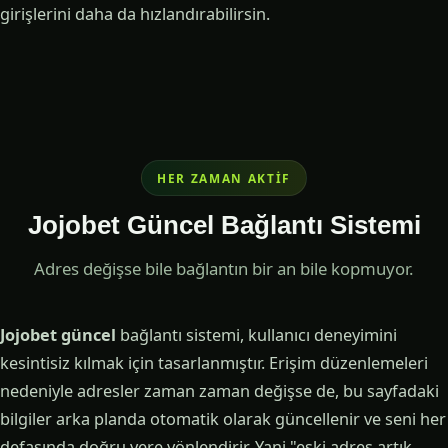
girişlerini daha da hızlandırabilirsin.
HER ZAMAN AKTIF
Jojobet Güncel Bağlantı Sistemi
Adres değişse bile bağlantın bir an bile kopmuyor.
Jojobet güncel
bağlantı sistemi, kullanıcı deneyimini
kesintisiz kılmak için tasarlanmıştır. Erişim düzenlemeleri
nedeniyle adresler zaman zaman değişse de, bu sayfadaki
bilgiler arka planda otomatik olarak güncellenir ve seni her
defasında doğru yere yönlendirir. Yani "eski adres artık