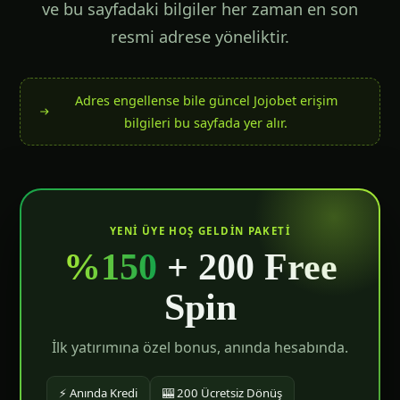
ve bu sayfadaki bilgiler her zaman en son
resmi adrese yöneliktir.
Adres engellense bile güncel Jojobet erişim
bilgileri bu sayfada yer alır.
YENI ÜYE HOŞ GELDIN PAKETI
%150
+ 200 Free
Spin
İlk yatırımına özel bonus, anında hesabında.
⚡ Anında Kredi
🎰 200 Ücretsiz Dönüş