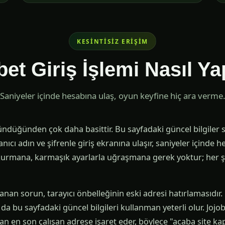
KESINTISIZ ERIŞIM
bet Giriş İşlemi Nasıl Yap
Saniyeler içinde hesabına ulaş, oyun keyfine hiç ara verme
ündüğünden çok daha basittir. Bu sayfadaki güncel bilgiler 
anıcı adın ve şifrenle giriş ekranına ulaşır, saniyeler içinde 
 kurmana, karmaşık ayarlarla uğraşmana gerek yoktur; her ş
şanan sorun, tarayıcı önbelleğinin eski adresi hatırlamasıdı
a bu sayfadaki güncel bilgileri kullanman yeterli olur. Jojobe
man en son çalışan adrese işaret eder, böylece "acaba site ka