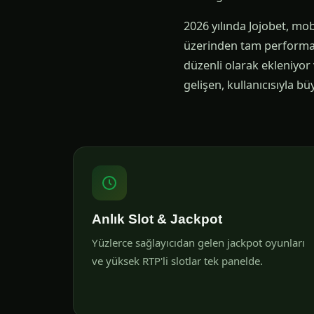
2026 yılında Jojobet, m
üzerinden tam performans
düzenli olarak ekleniyor 
gelişen, kullanıcısıyla 
Anlık Slot & Jackpot
Yüzlerce sağlayıcıdan gelen jackpot oyunları
ve yüksek RTP'li slotlar tek panelde.