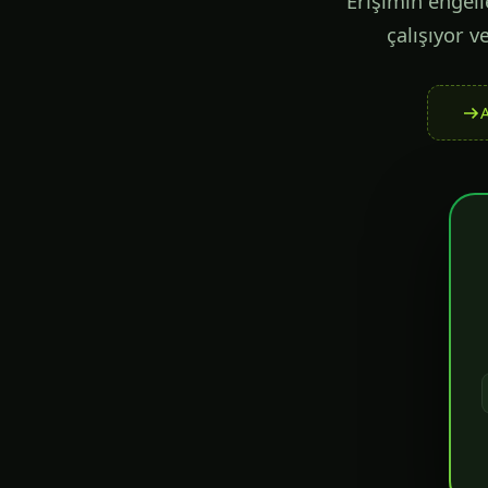
Erişimin engell
çalışıyor v
A