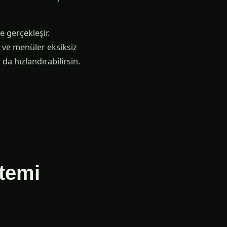
e gerçekleşir.
 ve menüler eksiksiz
 da hızlandırabilirsin.
stemi