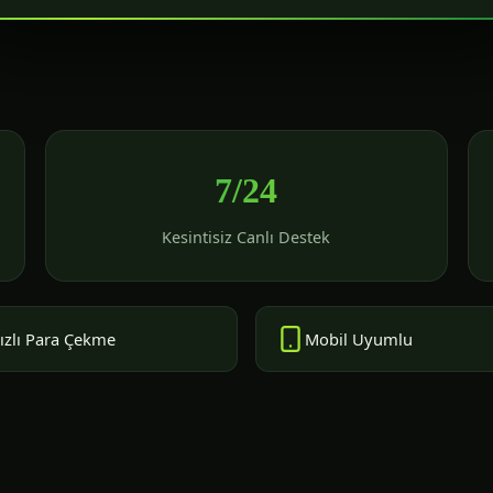
7/24
Kesintisiz Canlı Destek
ızlı Para Çekme
Mobil Uyumlu