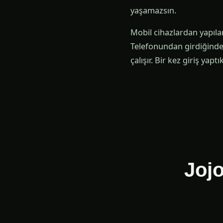
yaşamazsın.
Mobil cihazlardan yapılan
Telefonundan girdiğinde
çalışır. Bir kez giriş yap
Jojo