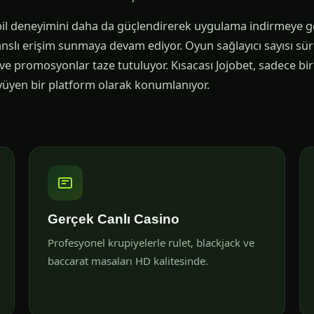
obil deneyimini daha da güçlendirerek uygulama indirmeye g
lı erişim sunmaya devam ediyor. Oyun sağlayıcı sayısı sürek
ve promosyonlar taze tutuluyor. Kısacası Jojobet, sadece bir 
büyüyen bir platform olarak konumlanıyor.
Gerçek Canlı Casino
Profesyonel krupiyelerle rulet, blackjack ve
baccarat masaları HD kalitesinde.