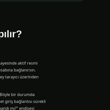
ılır?
.
sayesinde aktif resmi
hesabına bağlanırsın.
ey tarayıcı üzerinden
r. Böyle bir durumda
t giriş bağlantısı sürekli
pandı mı?" endişesi