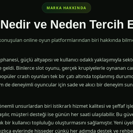
MARKA HAKKINDA
 Nedir ve Neden Tercih E
 konuşulan online oyun platformlarından biri hakkında bilm
phanesi, güçlü altyapısı ve kullanıcı odaklı yaklaşımıyla se
e geldi. Binlerce slot oyunu, gerçek krupiyelerle oynanan ca
i popüler crash oyunları tek bir çatı altında toplanmış duru
 de deneyimli oyuncular için sade ve akıcı bir deneyim sun
nemli unsurlardan biri istikrarlı hizmet kalitesi ve şeffaf işl
aşılır, müşteri desteği ise günün her saati ulaşılabilir. Bu 
ık bir kullanıcı topluluğu oluşturmasını sağlamıştır. Yeni üy
hızlıca evlerinde hisseder çünkü her adımda destek ve rehberl