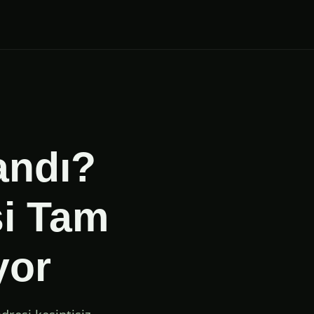
andı?
i Tam
yor