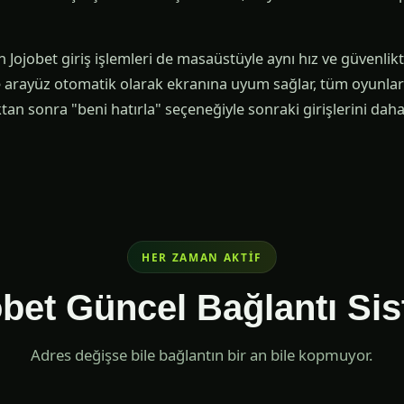
 Jojobet giriş işlemleri de masaüstüyle aynı hız ve güvenlikt
 arayüz otomatik olarak ekranına uyum sağlar, tüm oyunlar
tıktan sonra "beni hatırla" seçeneğiyle sonraki girişlerini daha
HER ZAMAN AKTIF
bet Güncel Bağlantı Si
Adres değişse bile bağlantın bir an bile kopmuyor.