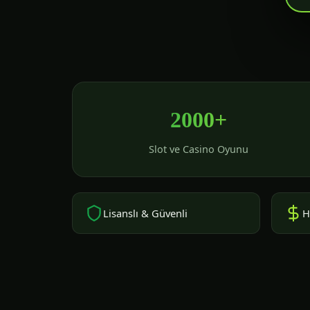
2000+
Slot ve Casino Oyunu
Lisanslı & Güvenli
H