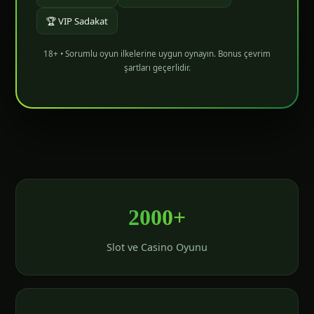
🏆 VIP Sadakat
18+ • Sorumlu oyun ilkelerine uygun oynayın. Bonus çevrim
şartları geçerlidir.
2000+
Slot ve Casino Oyunu