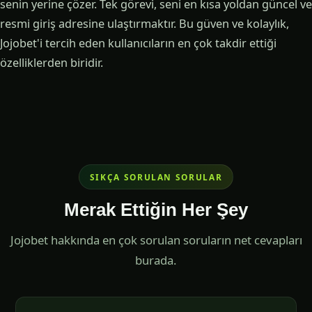
senin yerine çözer. Tek görevi, seni en kısa yoldan güncel ve
resmi giriş adresine ulaştırmaktır. Bu güven ve kolaylık,
Jojobet'i tercih eden kullanıcıların en çok takdir ettiği
özelliklerden biridir.
SIKÇA SORULAN SORULAR
Merak Ettiğin Her Şey
Jojobet hakkında en çok sorulan soruların net cevapları
burada.