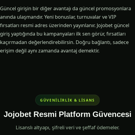
Güncel girişin bir diğer avantajı da güncel promosyonlara
anında ulaşmandır. Yeni bonuslar, turnuvalar ve VIP
fırsatları resmi adres üzerinden yayınlanır. Jojobet güncel
giriş yaptığında bu kampanyaları ilk sen görür, fırsatları
kaçırmadan değerlendirebilirsin. Doğru bağlantı, sadece
erişim değil aynı zamanda avantaj demektir.
GÜVENILIRLIK & LISANS
Jojobet Resmi Platform Güvencesi
Lisanslı altyapı, şifreli veri ve şeffaf ödemeler.