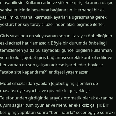
ulaşabilirsin. Kullanıcı adın ve şifrenle giriş ekranına ulaşır,
saniyeler içinde hesabına bağlanırsın. Herhangi bir ek
yazılım kurmana, karmaşık ayarlarla uğraşmana gerek
yoktur; her şey tarayıcı üzerinden akıcı biçimde ilerler.
Giriş sırasında en sık yaşanan sorun, tarayıcı önbelleğinin
eski adresi hatırlamasıdır. Böyle bir durumda önbelleği
temizlemen ya da bu sayfadaki güncel bilgileri kullanman
yeterli olur. Jojobet giriş bağlantısı sürekli kontrol edilir ve
her zaman en son çalışan adrese işaret eder, böylece
"acaba site kapandı mı?" endişesi yaşamazsın.
Mobil cihazlardan yapılan Jojobet giriş işlemleri de
masaüstüyle aynı hız ve güvenlikte gerçekleşir.
Telefonundan girdiğinde arayüz otomatik olarak ekranına
uyum sağlar, tüm oyunlar ve menüler eksiksiz çalışır. Bir
kez giriş yaptıktan sonra "beni hatırla" seçeneğiyle sonraki