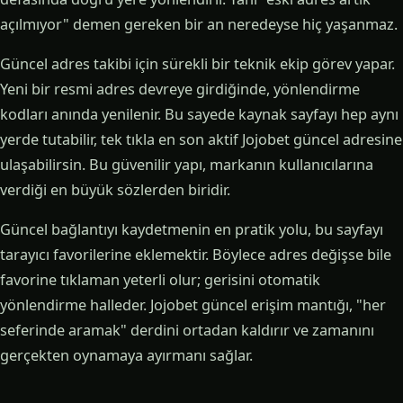
açılmıyor" demen gereken bir an neredeyse hiç yaşanmaz.
Güncel adres takibi için sürekli bir teknik ekip görev yapar.
Yeni bir resmi adres devreye girdiğinde, yönlendirme
kodları anında yenilenir. Bu sayede kaynak sayfayı hep aynı
yerde tutabilir, tek tıkla en son aktif Jojobet güncel adresine
ulaşabilirsin. Bu güvenilir yapı, markanın kullanıcılarına
verdiği en büyük sözlerden biridir.
Güncel bağlantıyı kaydetmenin en pratik yolu, bu sayfayı
tarayıcı favorilerine eklemektir. Böylece adres değişse bile
favorine tıklaman yeterli olur; gerisini otomatik
yönlendirme halleder. Jojobet güncel erişim mantığı, "her
seferinde aramak" derdini ortadan kaldırır ve zamanını
gerçekten oynamaya ayırmanı sağlar.