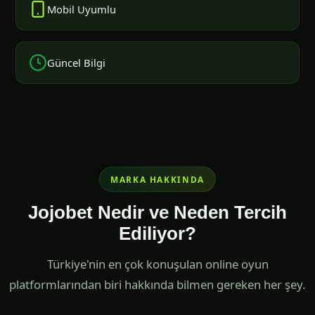
Mobil Uyumlu
Güncel Bilgi
MARKA HAKKINDA
Jojobet Nedir ve Neden Tercih
Ediliyor?
Türkiye'nin en çok konuşulan online oyun
platformlarından biri hakkında bilmen gereken her şey.