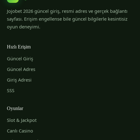
Jojobet 2026 güncel giriş, resmi adres ve gerçek bağlantı
sayfası. Erişim engellense bile güncel bilgilerle kesintisiz
oyun deneyimi.
Hızlı Erişim
Güncel Giriş
Güncel Adres
Giriş Adresi
SSS
Oyunlar
Slot & Jackpot
Canlı Casino