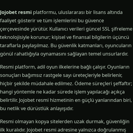
Jojobet resmi
platformu, uluslararası bir lisans altında
faaliyet gösterir ve tüm işlemlerini bu güvence
çerçevesinde yürütür. Kullanıcı verileri güncel SSL şifreleme
teknolojisiyle korunur; kişisel ve finansal bilgilerin üçüncü
taraflarla paylaşılmaz. Bu güvenlik katmanları, oyuncuların
gönül rahatlığıyla oynamasını sağlayan temel unsurlardır.
Resmi platform, adil oyun ilkelerine bağlı çalışır. Oyunların
sonuçları bağımsız rastgele sayı üreteçleriyle belirlenir,
hiçbir şekilde müdahale edilmez. Ödeme süreçleri şeffaftır;
hangi yöntemle ne kadar sürede işlem yapılacağı açıkça
belirtilir. Jojobet resmi hizmetinin en güçlü yanlarından biri,
bu netlik ve dürüstlük anlayışıdır.
Resmi olmayan kopya sitelerden uzak durmak, güvenliğin
ilk kuralıdır. Jojobet resmi adresine yalnızca doğrulanmış