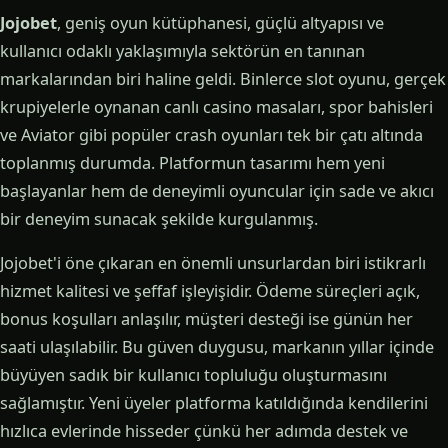
Jojobet
, geniş oyun kütüphanesi, güçlü altyapısı ve
kullanıcı odaklı yaklaşımıyla sektörün en tanınan
markalarından biri haline geldi. Binlerce slot oyunu, gerçek
krupiyelerle oynanan canlı casino masaları, spor bahisleri
ve Aviator gibi popüler crash oyunları tek bir çatı altında
toplanmış durumda. Platformun tasarımı hem yeni
başlayanlar hem de deneyimli oyuncular için sade ve akıcı
bir deneyim sunacak şekilde kurgulanmış.
Jojobet'i öne çıkaran en önemli unsurlardan biri istikrarlı
hizmet kalitesi ve şeffaf işleyişidir. Ödeme süreçleri açık,
bonus koşulları anlaşılır, müşteri desteği ise günün her
saati ulaşılabilir. Bu güven duygusu, markanın yıllar içinde
büyüyen sadık bir kullanıcı topluluğu oluşturmasını
sağlamıştır. Yeni üyeler platforma katıldığında kendilerini
hızlıca evlerinde hisseder çünkü her adımda destek ve