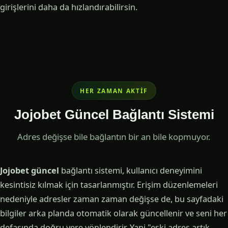
girişlerini daha da hızlandırabilirsin.
HER ZAMAN AKTIF
Jojobet Güncel Bağlantı Sistemi
Adres değişse bile bağlantın bir an bile kopmuyor.
Jojobet güncel
bağlantı sistemi, kullanıcı deneyimini
kesintisiz kılmak için tasarlanmıştır. Erişim düzenlemeleri
nedeniyle adresler zaman zaman değişse de, bu sayfadaki
bilgiler arka planda otomatik olarak güncellenir ve seni her
defasında doğru yere yönlendirir. Yani "eski adres artık