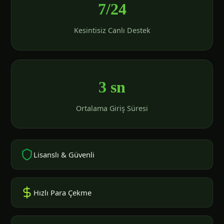
7/24
Kesintisiz Canlı Destek
3 sn
Ortalama Giriş Süresi
Lisanslı & Güvenli
Hızlı Para Çekme