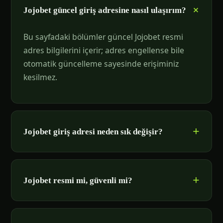
Jojobet güncel giriş adresine nasıl ulaşırım?
Bu sayfadaki bölümler güncel Jojobet resmi
adres bilgilerini içerir; adres engellense bile
otomatik güncelleme sayesinde erişiminiz
kesilmez.
Jojobet giriş adresi neden sık değişir?
Jojobet resmi mi, güvenli mi?