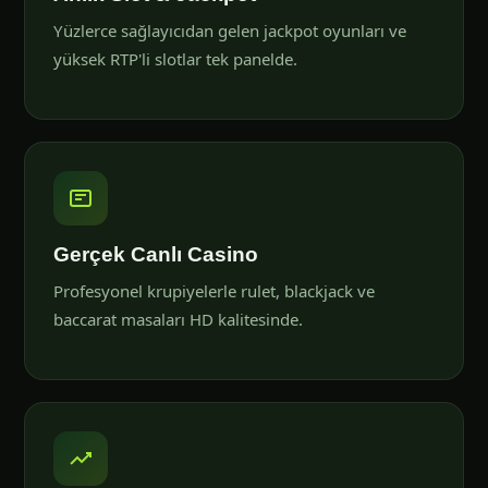
Yüzlerce sağlayıcıdan gelen jackpot oyunları ve
yüksek RTP'li slotlar tek panelde.
Gerçek Canlı Casino
Profesyonel krupiyelerle rulet, blackjack ve
baccarat masaları HD kalitesinde.