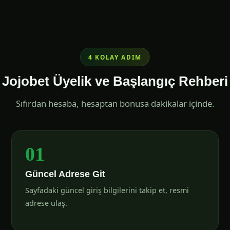
4 KOLAY ADIM
Jojobet Üyelik ve Başlangıç Rehberi
Sıfırdan hesaba, hesaptan bonusa dakikalar içinde.
01
Güncel Adrese Git
Sayfadaki güncel giriş bilgilerini takip et, resmi
adrese ulaş.