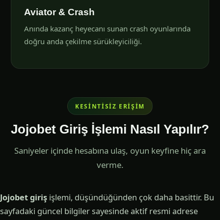
Aviator & Crash
Anında kazanç heyecanı sunan crash oyunlarında
doğru anda çekilme sürükleyiciliği.
KESINTISIZ ERIŞIM
Jojobet Giriş İşlemi Nasıl Yapılır?
Saniyeler içinde hesabına ulaş, oyun keyfine hiç ara
verme.
Jojobet giriş
işlemi, düşündüğünden çok daha basittir. Bu
sayfadaki güncel bilgiler sayesinde aktif resmi adrese