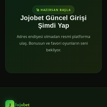
🚀 HAZIRSAN BAŞLA
Jojobet Güncel Girişi
Şimdi Yap
Adres endişesi olmadan resmi platforma
ulaş. Bonusun ve favori oyunların seni
bekliyor.
Jojobet
J