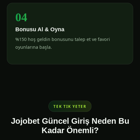
04
Bonusu Al & Oyna
%150 hoş geldin bonusunu talep et ve favori
oyunlarına başla.
TEK TIK YETER
Jojobet Güncel Giriş Neden Bu
Kadar Önemli?