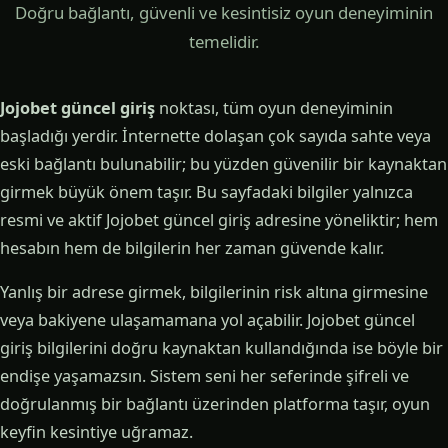
Doğru bağlantı, güvenli ve kesintisiz oyun deneyiminin
temelidir.
Jojobet güncel giriş
noktası, tüm oyun deneyiminin
başladığı yerdir. İnternette dolaşan çok sayıda sahte veya
eski bağlantı bulunabilir; bu yüzden güvenilir bir kaynaktan
girmek büyük önem taşır. Bu sayfadaki bilgiler yalnızca
resmi ve aktif Jojobet güncel giriş adresine yöneliktir; hem
hesabın hem de bilgilerin her zaman güvende kalır.
Yanlış bir adrese girmek, bilgilerinin risk altına girmesine
veya bakiyene ulaşamamana yol açabilir. Jojobet güncel
giriş bilgilerini doğru kaynaktan kullandığında ise böyle bir
endişe yaşamazsın. Sistem seni her seferinde şifreli ve
doğrulanmış bir bağlantı üzerinden platforma taşır, oyun
keyfin kesintiye uğramaz.