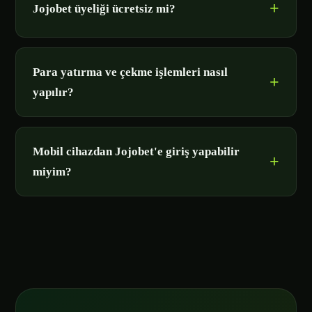
Jojobet üyeliği ücretsiz mi?
Para yatırma ve çekme işlemleri nasıl
yapılır?
Mobil cihazdan Jojobet'e giriş yapabilir
miyim?