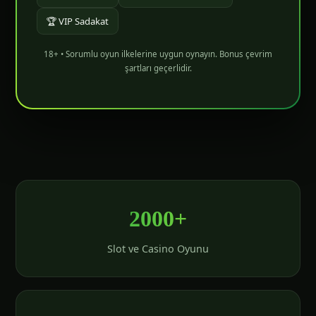
🏆 VIP Sadakat
18+ • Sorumlu oyun ilkelerine uygun oynayın. Bonus çevrim
şartları geçerlidir.
2000+
Slot ve Casino Oyunu