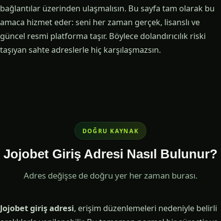
bağlantılar üzerinden ulaşmalısın. Bu sayfa tam olarak bu
amaca hizmet eder: seni her zaman gerçek, lisanslı ve
güncel resmi platforma taşır. Böylece dolandırıcılık riski
taşıyan sahte adreslerle hiç karşılaşmazsın.
DOĞRU KAYNAK
Jojobet Giriş Adresi Nasıl Bulunur?
Adres değişse de doğru yer her zaman burası.
Jojobet giriş adresi
, erişim düzenlemeleri nedeniyle belirli