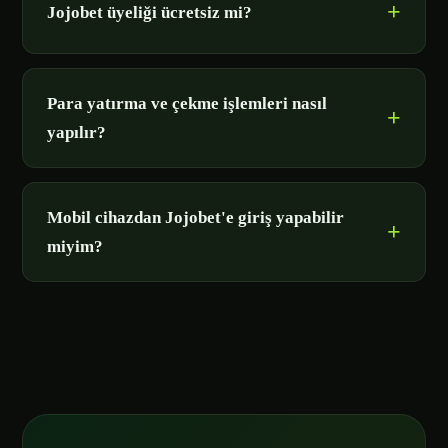
Jojobet üyeliği ücretsiz mi?
Para yatırma ve çekme işlemleri nasıl
yapılır?
Mobil cihazdan Jojobet'e giriş yapabilir
miyim?