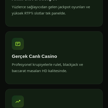
Yüzlerce sağlayıcıdan gelen jackpot oyunları ve
yüksek RTP'li slotlar tek panelde.
Gerçek Canlı Casino
Profesyonel krupiyelerle rulet, blackjack ve
baccarat masaları HD kalitesinde.