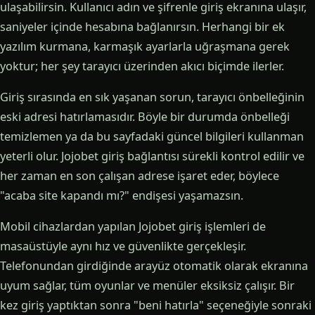
ulaşabilirsin. Kullanıcı adın ve şifrenle giriş ekranına ulaşır,
saniyeler içinde hesabına bağlanırsın. Herhangi bir ek
yazılım kurmana, karmaşık ayarlarla uğraşmana gerek
yoktur; her şey tarayıcı üzerinden akıcı biçimde ilerler.
Giriş sırasında en sık yaşanan sorun, tarayıcı önbelleğinin
eski adresi hatırlamasıdır. Böyle bir durumda önbelleği
temizlemen ya da bu sayfadaki güncel bilgileri kullanman
yeterli olur. Jojobet giriş bağlantısı sürekli kontrol edilir ve
her zaman en son çalışan adrese işaret eder, böylece
"acaba site kapandı mı?" endişesi yaşamazsın.
Mobil cihazlardan yapılan Jojobet giriş işlemleri de
masaüstüyle aynı hız ve güvenlikte gerçekleşir.
Telefonundan girdiğinde arayüz otomatik olarak ekranına
uyum sağlar, tüm oyunlar ve menüler eksiksiz çalışır. Bir
kez giriş yaptıktan sonra "beni hatırla" seçeneğiyle sonraki