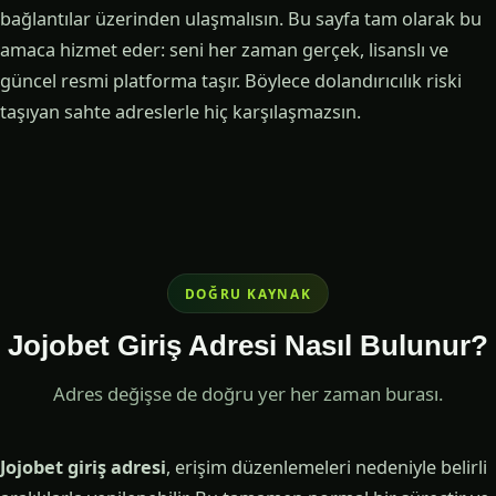
bağlantılar üzerinden ulaşmalısın. Bu sayfa tam olarak bu
amaca hizmet eder: seni her zaman gerçek, lisanslı ve
güncel resmi platforma taşır. Böylece dolandırıcılık riski
taşıyan sahte adreslerle hiç karşılaşmazsın.
DOĞRU KAYNAK
Jojobet Giriş Adresi Nasıl Bulunur?
Adres değişse de doğru yer her zaman burası.
Jojobet giriş adresi
, erişim düzenlemeleri nedeniyle belirli