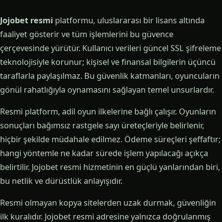
Jojobet resmi
platformu, uluslararası bir lisans altında
faaliyet gösterir ve tüm işlemlerini bu güvence
çerçevesinde yürütür. Kullanıcı verileri güncel SSL şifreleme
teknolojisiyle korunur; kişisel ve finansal bilgilerin üçüncü
taraflarla paylaşılmaz. Bu güvenlik katmanları, oyuncuların
gönül rahatlığıyla oynamasını sağlayan temel unsurlardır.
Resmi platform, adil oyun ilkelerine bağlı çalışır. Oyunların
sonuçları bağımsız rastgele sayı üreteçleriyle belirlenir,
hiçbir şekilde müdahale edilmez. Ödeme süreçleri şeffaftır;
hangi yöntemle ne kadar sürede işlem yapılacağı açıkça
belirtilir. Jojobet resmi hizmetinin en güçlü yanlarından biri,
bu netlik ve dürüstlük anlayışıdır.
Resmi olmayan kopya sitelerden uzak durmak, güvenliğin
ilk kuralıdır. Jojobet resmi adresine yalnızca doğrulanmış