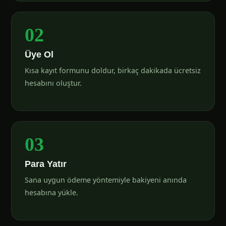
02
Üye Ol
Kısa kayıt formunu doldur, birkaç dakikada ücretsiz
hesabını oluştur.
03
Para Yatır
Sana uygun ödeme yöntemiyle bakiyeni anında
hesabına yükle.