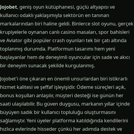
Jojobet
, geniş oyun kütüphanesi, güçlü altyapısı ve
kullanıcı odaklı yaklaşımıyla sektörün en tanınan
markalarından biri haline geldi. Binlerce slot oyunu, gerçek
krupiyelerle oynanan canlı casino masaları, spor bahisleri
ve Aviator gibi popüler crash oyunları tek bir çatı altında
toplanmış durumda. Platformun tasarımı hem yeni
başlayanlar hem de deneyimli oyuncular için sade ve akıcı
bir deneyim sunacak şekilde kurgulanmış.
Jojobet'i öne çıkaran en önemli unsurlardan biri istikrarlı
hizmet kalitesi ve şeffaf işleyişidir. Ödeme süreçleri açık,
bonus koşulları anlaşılır, müşteri desteği ise günün her
saati ulaşılabilir. Bu güven duygusu, markanın yıllar içinde
büyüyen sadık bir kullanıcı topluluğu oluşturmasını
sağlamıştır. Yeni üyeler platforma katıldığında kendilerini
hızlıca evlerinde hisseder çünkü her adımda destek ve