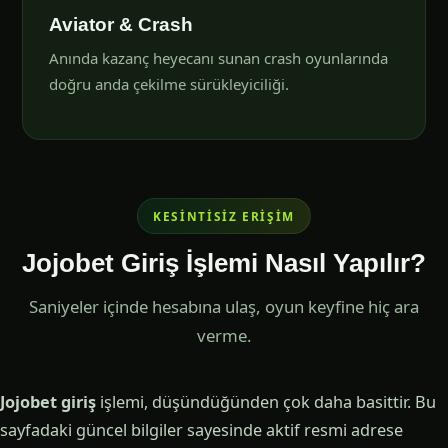
Aviator & Crash
Anında kazanç heyecanı sunan crash oyunlarında
doğru anda çekilme sürükleyiciliği.
KESINTISIZ ERIŞIM
Jojobet Giriş İşlemi Nasıl Yapılır?
Saniyeler içinde hesabına ulaş, oyun keyfine hiç ara
verme.
Jojobet giriş
işlemi, düşündüğünden çok daha basittir. Bu
sayfadaki güncel bilgiler sayesinde aktif resmi adrese