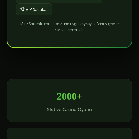
🏆 VIP Sadakat
18+ • Sorumlu oyun ilkelerine uygun oynayın. Bonus çevrim
şartları geçerlidir.
2000+
Slot ve Casino Oyunu