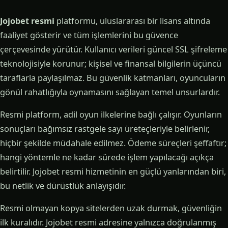
Jojobet resmi
platformu, uluslararası bir lisans altında
faaliyet gösterir ve tüm işlemlerini bu güvence
çerçevesinde yürütür. Kullanıcı verileri güncel SSL şifreleme
teknolojisiyle korunur; kişisel ve finansal bilgilerin üçüncü
taraflarla paylaşılmaz. Bu güvenlik katmanları, oyuncuların
gönül rahatlığıyla oynamasını sağlayan temel unsurlardır.
Resmi platform, adil oyun ilkelerine bağlı çalışır. Oyunların
sonuçları bağımsız rastgele sayı üreteçleriyle belirlenir,
hiçbir şekilde müdahale edilmez. Ödeme süreçleri şeffaftır;
hangi yöntemle ne kadar sürede işlem yapılacağı açıkça
belirtilir. Jojobet resmi hizmetinin en güçlü yanlarından biri,
bu netlik ve dürüstlük anlayışıdır.
Resmi olmayan kopya sitelerden uzak durmak, güvenliğin
ilk kuralıdır. Jojobet resmi adresine yalnızca doğrulanmış