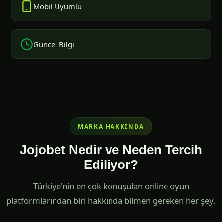
Mobil Uyumlu
Güncel Bilgi
MARKA HAKKINDA
Jojobet Nedir ve Neden Tercih
Ediliyor?
Türkiye'nin en çok konuşulan online oyun
platformlarından biri hakkında bilmen gereken her şey.