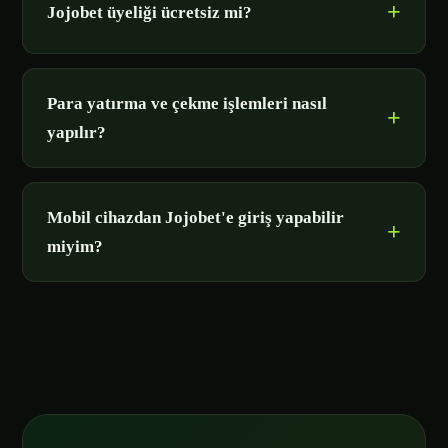
Jojobet üyeliği ücretsiz mi?
Para yatırma ve çekme işlemleri nasıl
yapılır?
Mobil cihazdan Jojobet'e giriş yapabilir
miyim?