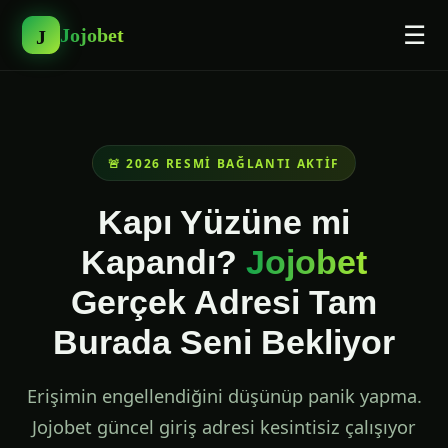
☰
Jojobet
J
🚨 2026 RESMI BAĞLANTI AKTIF
Kapı Yüzüne mi
Kapandı?
Jojobet
Gerçek Adresi Tam
Burada Seni Bekliyor
Erişimin engellendiğini düşünüp panik yapma.
Jojobet güncel giriş adresi kesintisiz çalışıyor