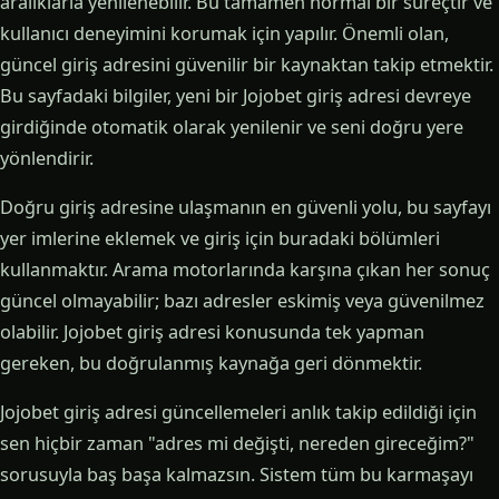
aralıklarla yenilenebilir. Bu tamamen normal bir süreçtir ve
kullanıcı deneyimini korumak için yapılır. Önemli olan,
güncel giriş adresini güvenilir bir kaynaktan takip etmektir.
Bu sayfadaki bilgiler, yeni bir Jojobet giriş adresi devreye
girdiğinde otomatik olarak yenilenir ve seni doğru yere
yönlendirir.
Doğru giriş adresine ulaşmanın en güvenli yolu, bu sayfayı
yer imlerine eklemek ve giriş için buradaki bölümleri
kullanmaktır. Arama motorlarında karşına çıkan her sonuç
güncel olmayabilir; bazı adresler eskimiş veya güvenilmez
olabilir. Jojobet giriş adresi konusunda tek yapman
gereken, bu doğrulanmış kaynağa geri dönmektir.
Jojobet giriş adresi güncellemeleri anlık takip edildiği için
sen hiçbir zaman "adres mi değişti, nereden gireceğim?"
sorusuyla baş başa kalmazsın. Sistem tüm bu karmaşayı