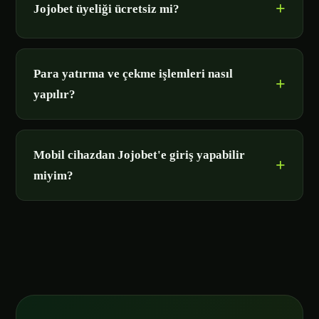
Jojobet üyeliği ücretsiz mi?
Para yatırma ve çekme işlemleri nasıl
yapılır?
Mobil cihazdan Jojobet'e giriş yapabilir
miyim?