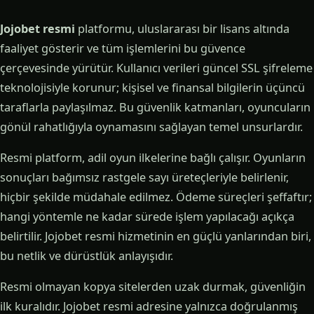
Jojobet resmi
platformu, uluslararası bir lisans altında
faaliyet gösterir ve tüm işlemlerini bu güvence
çerçevesinde yürütür. Kullanıcı verileri güncel SSL şifreleme
teknolojisiyle korunur; kişisel ve finansal bilgilerin üçüncü
taraflarla paylaşılmaz. Bu güvenlik katmanları, oyuncuların
gönül rahatlığıyla oynamasını sağlayan temel unsurlardır.
Resmi platform, adil oyun ilkelerine bağlı çalışır. Oyunların
sonuçları bağımsız rastgele sayı üreteçleriyle belirlenir,
hiçbir şekilde müdahale edilmez. Ödeme süreçleri şeffaftır;
hangi yöntemle ne kadar sürede işlem yapılacağı açıkça
belirtilir. Jojobet resmi hizmetinin en güçlü yanlarından biri,
bu netlik ve dürüstlük anlayışıdır.
Resmi olmayan kopya sitelerden uzak durmak, güvenliğin
ilk kuralıdır. Jojobet resmi adresine yalnızca doğrulanmış