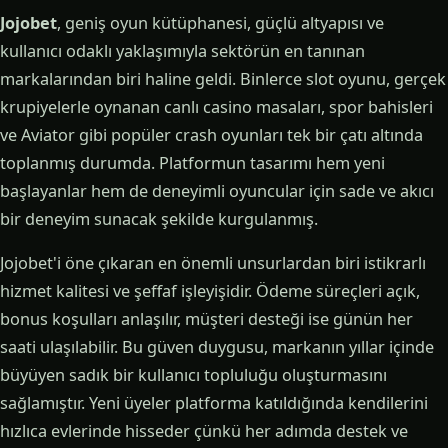
Jojobet
, geniş oyun kütüphanesi, güçlü altyapısı ve
kullanıcı odaklı yaklaşımıyla sektörün en tanınan
markalarından biri haline geldi. Binlerce slot oyunu, gerçek
krupiyelerle oynanan canlı casino masaları, spor bahisleri
ve Aviator gibi popüler crash oyunları tek bir çatı altında
toplanmış durumda. Platformun tasarımı hem yeni
başlayanlar hem de deneyimli oyuncular için sade ve akıcı
bir deneyim sunacak şekilde kurgulanmış.
Jojobet'i öne çıkaran en önemli unsurlardan biri istikrarlı
hizmet kalitesi ve şeffaf işleyişidir. Ödeme süreçleri açık,
bonus koşulları anlaşılır, müşteri desteği ise günün her
saati ulaşılabilir. Bu güven duygusu, markanın yıllar içinde
büyüyen sadık bir kullanıcı topluluğu oluşturmasını
sağlamıştır. Yeni üyeler platforma katıldığında kendilerini
hızlıca evlerinde hisseder çünkü her adımda destek ve