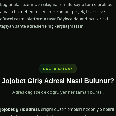
bağlantılar üzerinden ulaşmalısın. Bu sayfa tam olarak bu
amaca hizmet eder: seni her zaman gerçek, lisanslı ve
güncel resmi platforma taşır. Böylece dolandırıcılık riski
taşıyan sahte adreslerle hiç karşılaşmazsın.
DOĞRU KAYNAK
Jojobet Giriş Adresi Nasıl Bulunur?
Adres değişse de doğru yer her zaman burası.
Jojobet giriş adresi
, erişim düzenlemeleri nedeniyle belirli