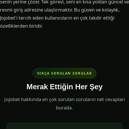
senin yerine çözer. Tek görevi, seni en kısa yoldan güncel ve
resmi giriş adresine ulaştırmaktır. Bu güven ve kolaylık,
Jojobet'i tercih eden kullanıcıların en çok takdir ettiği
özelliklerden biridir.
SIKÇA SORULAN SORULAR
Merak Ettiğin Her Şey
Jojobet hakkında en çok sorulan soruların net cevapları
burada.