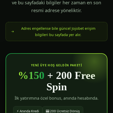
ve bu sayfadaki bilgiler her zaman en son
resmi adrese yöneliktir.
Adres engellense bile güncel Jojobet erişim
bilgileri bu sayfada yer alır.
YENI ÜYE HOŞ GELDIN PAKETI
%150
+ 200 Free
Spin
İlk yatırımına özel bonus, anında hesabında.
⚡ Anında Kredi
🎰 200 Ücretsiz Dönüş