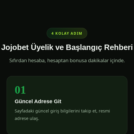
4 KOLAY ADIM
Jojobet Üyelik ve Başlangıç Rehberi
Sıfırdan hesaba, hesaptan bonusa dakikalar içinde.
01
Güncel Adrese Git
Sayfadaki güncel giriş bilgilerini takip et, resmi
adrese ulaş.