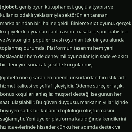
Jojobet
, geniş oyun kütüphanesi, güçlü altyapısı ve
kullanıcı odaklı yaklaşımıyla sektörün en tanınan
markalarından biri haline geldi. Binlerce slot oyunu, gerçek
krupiyelerle oynanan canlı casino masaları, spor bahisleri
ve Aviator gibi popüler crash oyunları tek bir çatı altında
toplanmış durumda. Platformun tasarımı hem yeni
başlayanlar hem de deneyimli oyuncular için sade ve akıcı
bir deneyim sunacak şekilde kurgulanmış.
Jojobet'i öne çıkaran en önemli unsurlardan biri istikrarlı
hizmet kalitesi ve şeffaf işleyişidir. Ödeme süreçleri açık,
bonus koşulları anlaşılır, müşteri desteği ise günün her
saati ulaşılabilir. Bu güven duygusu, markanın yıllar içinde
büyüyen sadık bir kullanıcı topluluğu oluşturmasını
sağlamıştır. Yeni üyeler platforma katıldığında kendilerini
hızlıca evlerinde hisseder çünkü her adımda destek ve