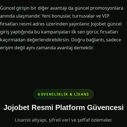
Güncel girişin bir diğer avantajı da güncel promosyonlara
anında ulaşmandır. Yeni bonuslar, turnuvalar ve VIP
fırsatları resmi adres üzerinden yayınlanır. Jojobet güncel
giriş yaptığında bu kampanyaları ilk sen görür, fırsatları
kaçırmadan değerlendirebilirsin. Doğru bağlantı, sadece
erişim değil aynı zamanda avantaj demektir.
GÜVENILIRLIK & LISANS
Jojobet Resmi Platform Güvencesi
Lisanslı altyapı, şifreli veri ve şeffaf ödemeler.