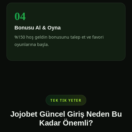
04
Bonusu Al & Oyna
%150 hoş geldin bonusunu talep et ve favori
oyunlarına başla.
TEK TIK YETER
Jojobet Güncel Giriş Neden Bu
Kadar Önemli?