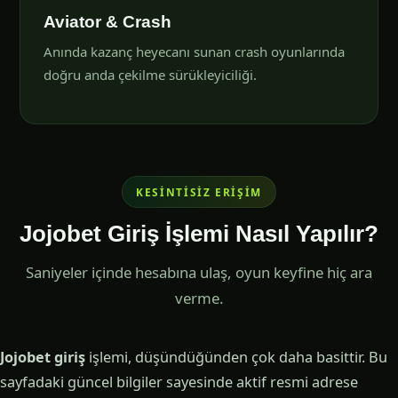
Aviator & Crash
Anında kazanç heyecanı sunan crash oyunlarında
doğru anda çekilme sürükleyiciliği.
KESINTISIZ ERIŞIM
Jojobet Giriş İşlemi Nasıl Yapılır?
Saniyeler içinde hesabına ulaş, oyun keyfine hiç ara
verme.
Jojobet giriş
işlemi, düşündüğünden çok daha basittir. Bu
sayfadaki güncel bilgiler sayesinde aktif resmi adrese