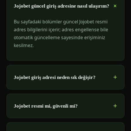
Jojobet güncel giriş adresine nasıl ulaşırım?
Bu sayfadaki bölümler güncel Jojobet resmi
adres bilgilerini içerir; adres engellense bile
otomatik güncelleme sayesinde erişiminiz
kesilmez.
Jojobet giriş adresi neden sık değişir?
Jojobet resmi mi, güvenli mi?