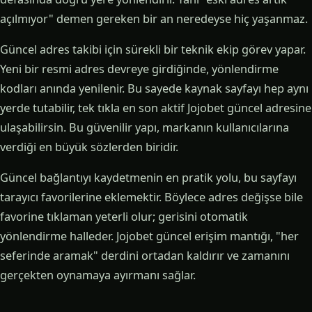
açılmıyor" demen gereken bir an neredeyse hiç yaşanmaz.
Güncel adres takibi için sürekli bir teknik ekip görev yapar.
Yeni bir resmi adres devreye girdiğinde, yönlendirme
kodları anında yenilenir. Bu sayede kaynak sayfayı hep aynı
yerde tutabilir, tek tıkla en son aktif Jojobet güncel adresine
ulaşabilirsin. Bu güvenilir yapı, markanın kullanıcılarına
verdiği en büyük sözlerden biridir.
Güncel bağlantıyı kaydetmenin en pratik yolu, bu sayfayı
tarayıcı favorilerine eklemektir. Böylece adres değişse bile
favorine tıklaman yeterli olur; gerisini otomatik
yönlendirme halleder. Jojobet güncel erişim mantığı, "her
seferinde aramak" derdini ortadan kaldırır ve zamanını
gerçekten oynamaya ayırmanı sağlar.