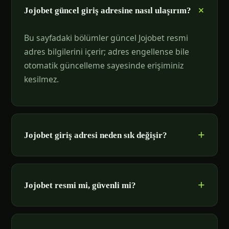
Jojobet güncel giriş adresine nasıl ulaşırım?
Bu sayfadaki bölümler güncel Jojobet resmi
adres bilgilerini içerir; adres engellense bile
otomatik güncelleme sayesinde erişiminiz
kesilmez.
Jojobet giriş adresi neden sık değişir?
Jojobet resmi mi, güvenli mi?