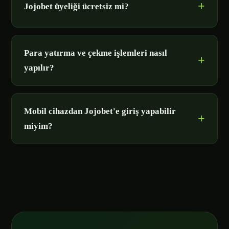
Jojobet üyeliği ücretsiz mi?
Para yatırma ve çekme işlemleri nasıl
yapılır?
Mobil cihazdan Jojobet'e giriş yapabilir
miyim?