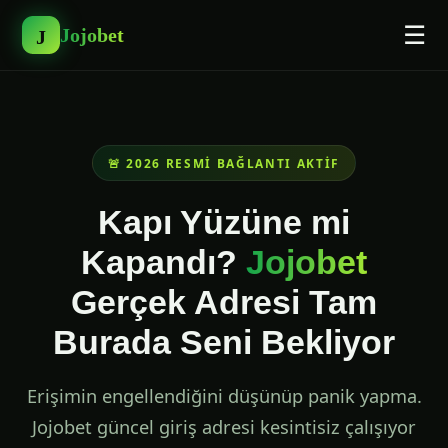
☰
Jojobet
J
🚨 2026 RESMI BAĞLANTI AKTIF
Kapı Yüzüne mi
Kapandı?
Jojobet
Gerçek Adresi Tam
Burada Seni Bekliyor
Erişimin engellendiğini düşünüp panik yapma.
Jojobet güncel giriş adresi kesintisiz çalışıyor