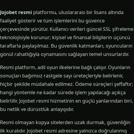
Jojobet resmi
platformu, uluslararası bir lisans altında
faaliyet gösterir ve tüm işlemlerini bu güvence
çerçevesinde yürütür. Kullanıcı verileri güncel SSL şifreleme
teknolojisiyle korunur; kişisel ve finansal bilgilerin üçüncü
taraflarla paylaşılmaz. Bu güvenlik katmanları, oyuncuların
gönül rahatlığıyla oynamasını sağlayan temel unsurlardır.
Resmi platform, adil oyun ilkelerine bağlı çalışır. Oyunların
sonuçları bağımsız rastgele sayı üreteçleriyle belirlenir,
hiçbir şekilde müdahale edilmez. Ödeme süreçleri şeffaftır;
hangi yöntemle ne kadar sürede işlem yapılacağı açıkça
belirtilir. Jojobet resmi hizmetinin en güçlü yanlarından biri,
bu netlik ve dürüstlük anlayışıdır.
Resmi olmayan kopya sitelerden uzak durmak, güvenliğin
ilk kuralıdır. Jojobet resmi adresine yalnızca doğrulanmış