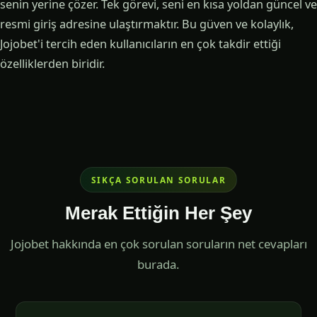
senin yerine çözer. Tek görevi, seni en kısa yoldan güncel ve
resmi giriş adresine ulaştırmaktır. Bu güven ve kolaylık,
Jojobet'i tercih eden kullanıcıların en çok takdir ettiği
özelliklerden biridir.
SIKÇA SORULAN SORULAR
Merak Ettiğin Her Şey
Jojobet hakkında en çok sorulan soruların net cevapları
burada.