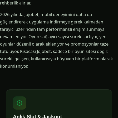
rehberlik alırlar.
2026 yılında Jojobet, mobil deneyimini daha da
güçlendirerek uygulama indirmeye gerek kalmadan
tarayıcı üzerinden tam performanslı erişim sunmaya
devam ediyor. Oyun sağlayıcı sayısı sürekli artıyor, yeni
oyunlar düzenli olarak ekleniyor ve promosyonlar taze
tutuluyor. Kısacası Jojobet, sadece bir oyun sitesi değil;
sürekli gelişen, kullanıcısıyla büyüyen bir platform olarak
konumlanıyor.
Anlık Slot & Jackpot