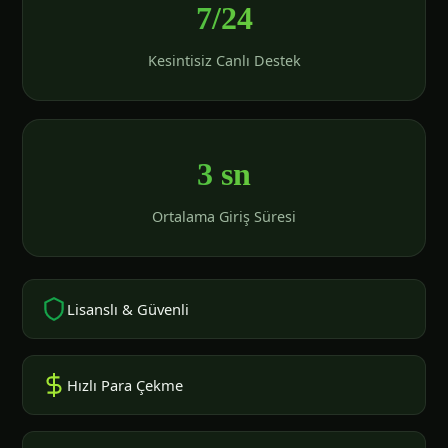
7/24
Kesintisiz Canlı Destek
3 sn
Ortalama Giriş Süresi
Lisanslı & Güvenli
Hızlı Para Çekme