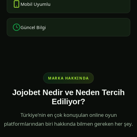
Mobil Uyumlu
Güncel Bilgi
MARKA HAKKINDA
Jojobet Nedir ve Neden Tercih
Ediliyor?
Türkiye'nin en çok konuşulan online oyun
platformlarından biri hakkında bilmen gereken her şey.