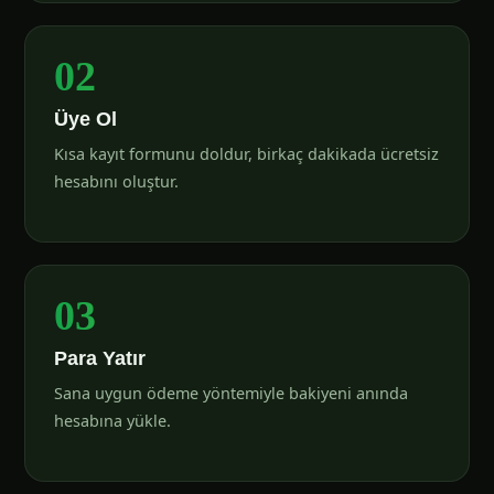
02
Üye Ol
Kısa kayıt formunu doldur, birkaç dakikada ücretsiz
hesabını oluştur.
03
Para Yatır
Sana uygun ödeme yöntemiyle bakiyeni anında
hesabına yükle.