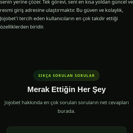
senin yerine çözer. Tek görevi, seni en kısa yoldan güncel ve
resmi giriş adresine ulaştırmaktır. Bu güven ve kolaylık,
Jojobet'i tercih eden kullanıcıların en çok takdir ettiği
özelliklerden biridir.
SIKÇA SORULAN SORULAR
Merak Ettiğin Her Şey
Jojobet hakkında en çok sorulan soruların net cevapları
burada.