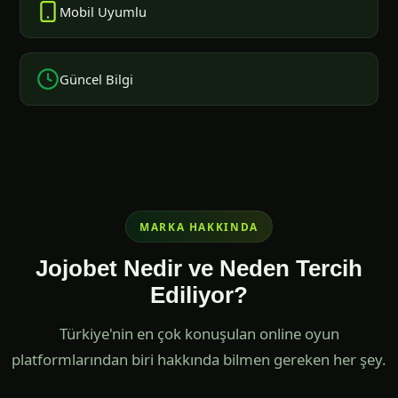
Mobil Uyumlu
Güncel Bilgi
MARKA HAKKINDA
Jojobet Nedir ve Neden Tercih
Ediliyor?
Türkiye'nin en çok konuşulan online oyun
platformlarından biri hakkında bilmen gereken her şey.