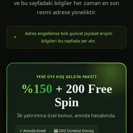
ve bu sayfadaki bilgiler her zaman en son
resmi adrese yöneliktir.
Adres engellense bile güncel Jojobet erişim
bilgileri bu sayfada yer alır.
YENI ÜYE HOŞ GELDIN PAKETI
%150
+ 200 Free
Spin
İlk yatırımına özel bonus, anında hesabında.
⚡ Anında Kredi
🎰 200 Ücretsiz Dönüş