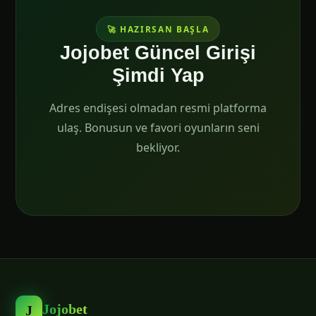
🚀 HAZIRSAN BAŞLA
Jojobet Güncel Girişi
Şimdi Yap
Adres endişesi olmadan resmi platforma
ulaş. Bonusun ve favori oyunların seni
bekliyor.
Jojobet
J