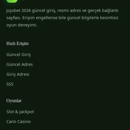
Jojobet 2026 güncel giriş, resmi adres ve gerçek bağlantı
sayfası. Erişim engellense bile güncel bilgilerle kesintisiz
oyun deneyimi.
Hızlı Erişim
Güncel Giriş
Güncel Adres
Giriş Adresi
SSS
Oyunlar
Slot & Jackpot
Canlı Casino