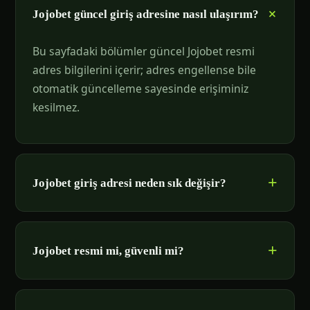
Jojobet güncel giriş adresine nasıl ulaşırım?
Bu sayfadaki bölümler güncel Jojobet resmi
adres bilgilerini içerir; adres engellense bile
otomatik güncelleme sayesinde erişiminiz
kesilmez.
Jojobet giriş adresi neden sık değişir?
Jojobet resmi mi, güvenli mi?