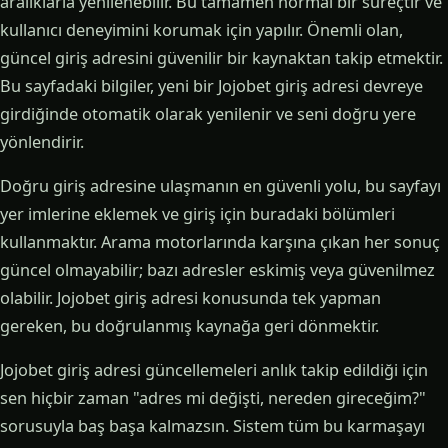
aralıklarla yenilenebilir. Bu tamamen normal bir süreçtir ve
kullanıcı deneyimini korumak için yapılır. Önemli olan,
güncel giriş adresini güvenilir bir kaynaktan takip etmektir.
Bu sayfadaki bilgiler, yeni bir Jojobet giriş adresi devreye
girdiğinde otomatik olarak yenilenir ve seni doğru yere
yönlendirir.
Doğru giriş adresine ulaşmanın en güvenli yolu, bu sayfayı
yer imlerine eklemek ve giriş için buradaki bölümleri
kullanmaktır. Arama motorlarında karşına çıkan her sonuç
güncel olmayabilir; bazı adresler eskimiş veya güvenilmez
olabilir. Jojobet giriş adresi konusunda tek yapman
gereken, bu doğrulanmış kaynağa geri dönmektir.
Jojobet giriş adresi güncellemeleri anlık takip edildiği için
sen hiçbir zaman "adres mi değişti, nereden gireceğim?"
sorusuyla baş başa kalmazsın. Sistem tüm bu karmaşayı