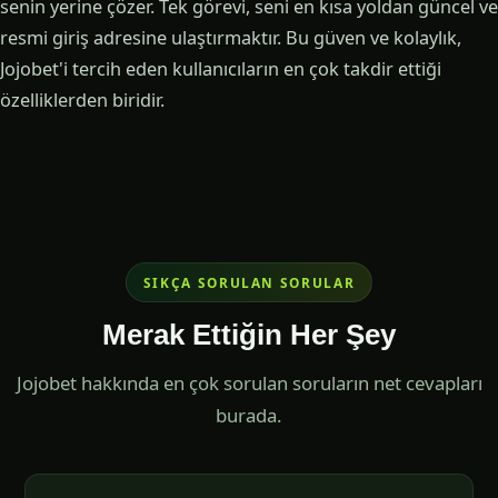
senin yerine çözer. Tek görevi, seni en kısa yoldan güncel ve
resmi giriş adresine ulaştırmaktır. Bu güven ve kolaylık,
Jojobet'i tercih eden kullanıcıların en çok takdir ettiği
özelliklerden biridir.
SIKÇA SORULAN SORULAR
Merak Ettiğin Her Şey
Jojobet hakkında en çok sorulan soruların net cevapları
burada.