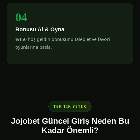
04
Bonusu Al & Oyna
%150 hoş geldin bonusunu talep et ve favori
oyunlarına başla.
TEK TIK YETER
Jojobet Güncel Giriş Neden Bu
Kadar Önemli?