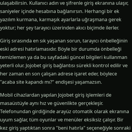
ulaşabilirsin. Kullanıcı adın ve şifrenle giriş ekranına ulaşır,
saniyeler içinde hesabına bağlanırsın. Herhangi bir ek
yazılım kurmana, karmaşık ayarlarla uğraşmana gerek
yoktur; her şey tarayıcı üzerinden akıcı biçimde ilerler.
Giriş sırasında en sık yaşanan sorun, tarayıcı önbelleğinin
eski adresi hatırlamasıdır. Böyle bir durumda önbelleği
temizlemen ya da bu sayfadaki güncel bilgileri kullanman
yeterli olur. Jojobet giriş bağlantısı sürekli kontrol edilir ve
her zaman en son çalışan adrese işaret eder, böylece
"acaba site kapandı mı?" endişesi yaşamazsın.
Mobil cihazlardan yapılan Jojobet giriş işlemleri de
masaüstüyle aynı hız ve güvenlikte gerçekleşir.
Telefonundan girdiğinde arayüz otomatik olarak ekranına
uyum sağlar, tüm oyunlar ve menüler eksiksiz çalışır. Bir
kez giriş yaptıktan sonra "beni hatırla" seçeneğiyle sonraki