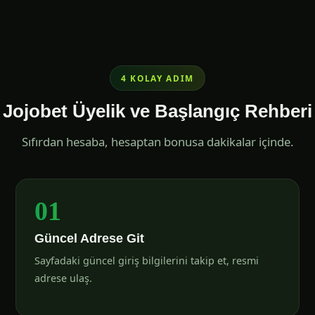
4 KOLAY ADIM
Jojobet Üyelik ve Başlangıç Rehberi
Sıfırdan hesaba, hesaptan bonusa dakikalar içinde.
01
Güncel Adrese Git
Sayfadaki güncel giriş bilgilerini takip et, resmi
adrese ulaş.