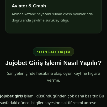
Aviator & Crash
Anında kazanç heyecanı sunan crash oyunlarında
doğru anda çekilme sürükleyiciliği.
KESINTISIZ ERIŞIM
Jojobet Giriş İşlemi Nasıl Yapılır?
Saniyeler içinde hesabına ulaş, oyun keyfine hiç ara
verme.
Jojobet giriş
işlemi, düşündüğünden çok daha basittir. Bu
sayfadaki güncel bilgiler sayesinde aktif resmi adrese