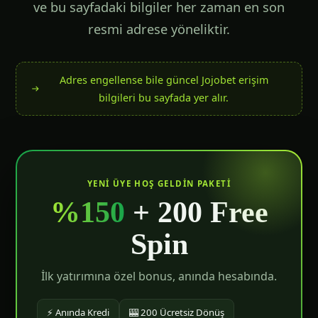
ve bu sayfadaki bilgiler her zaman en son
resmi adrese yöneliktir.
Adres engellense bile güncel Jojobet erişim
bilgileri bu sayfada yer alır.
YENI ÜYE HOŞ GELDIN PAKETI
%150
+ 200 Free
Spin
İlk yatırımına özel bonus, anında hesabında.
⚡ Anında Kredi
🎰 200 Ücretsiz Dönüş