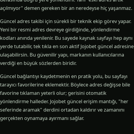
açılmıyor" demen gereken bir an neredeyse hiç yaşanmaz.
Güncel adres takibi için sürekli bir teknik ekip görev yapar.
Yeni bir resmi adres devreye girdiğinde, yönlendirme
kodları anında yenilenir. Bu sayede kaynak sayfayı hep aynı
yerde tutabilir, tek tıkla en son aktif Jojobet güncel adresine
ulaşabilirsin. Bu güvenilir yapı, markanın kullanıcılarına
verdiği en büyük sözlerden biridir.
Güncel bağlantıyı kaydetmenin en pratik yolu, bu sayfayı
tarayıcı favorilerine eklemektir. Böylece adres değişse bile
favorine tıklaman yeterli olur; gerisini otomatik
yönlendirme halleder. Jojobet güncel erişim mantığı, "her
seferinde aramak" derdini ortadan kaldırır ve zamanını
gerçekten oynamaya ayırmanı sağlar.