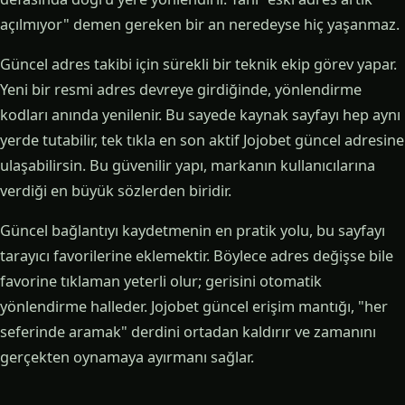
açılmıyor" demen gereken bir an neredeyse hiç yaşanmaz.
Güncel adres takibi için sürekli bir teknik ekip görev yapar.
Yeni bir resmi adres devreye girdiğinde, yönlendirme
kodları anında yenilenir. Bu sayede kaynak sayfayı hep aynı
yerde tutabilir, tek tıkla en son aktif Jojobet güncel adresine
ulaşabilirsin. Bu güvenilir yapı, markanın kullanıcılarına
verdiği en büyük sözlerden biridir.
Güncel bağlantıyı kaydetmenin en pratik yolu, bu sayfayı
tarayıcı favorilerine eklemektir. Böylece adres değişse bile
favorine tıklaman yeterli olur; gerisini otomatik
yönlendirme halleder. Jojobet güncel erişim mantığı, "her
seferinde aramak" derdini ortadan kaldırır ve zamanını
gerçekten oynamaya ayırmanı sağlar.