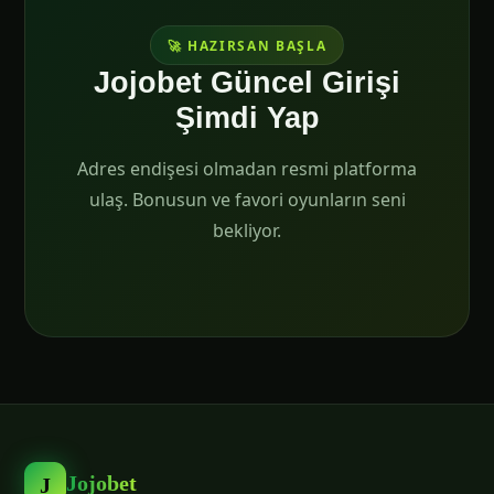
🚀 HAZIRSAN BAŞLA
Jojobet Güncel Girişi
Şimdi Yap
Adres endişesi olmadan resmi platforma
ulaş. Bonusun ve favori oyunların seni
bekliyor.
Jojobet
J