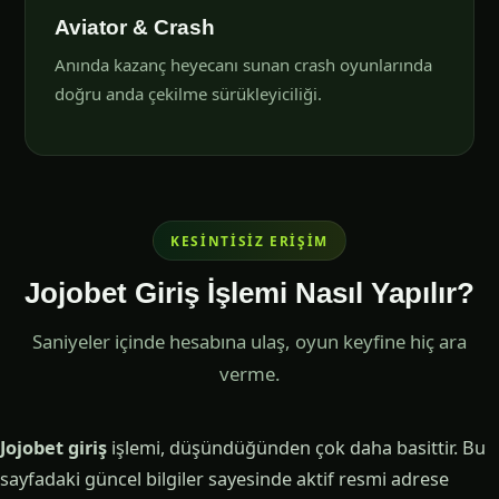
Aviator & Crash
Anında kazanç heyecanı sunan crash oyunlarında
doğru anda çekilme sürükleyiciliği.
KESINTISIZ ERIŞIM
Jojobet Giriş İşlemi Nasıl Yapılır?
Saniyeler içinde hesabına ulaş, oyun keyfine hiç ara
verme.
Jojobet giriş
işlemi, düşündüğünden çok daha basittir. Bu
sayfadaki güncel bilgiler sayesinde aktif resmi adrese