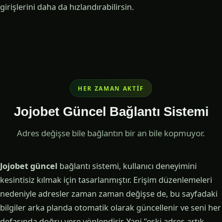
girişlerini daha da hızlandırabilirsin.
HER ZAMAN AKTIF
Jojobet Güncel Bağlantı Sistemi
Adres değişse bile bağlantın bir an bile kopmuyor.
Jojobet güncel
bağlantı sistemi, kullanıcı deneyimini
kesintisiz kılmak için tasarlanmıştır. Erişim düzenlemeleri
nedeniyle adresler zaman zaman değişse de, bu sayfadaki
bilgiler arka planda otomatik olarak güncellenir ve seni her
defasında doğru yere yönlendirir. Yani "eski adres artık