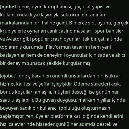
Jojobet
, geniş oyun kütüphanesi, güçlü altyapısı ve
kullanıcı odaklı yaklaşımıyla sektörün en tanınan
markalarından biri haline geldi. Binlerce slot oyunu, gerçek
krupiyelerle oynanan canlı casino masaları, spor bahisleri
ve Aviator gibi popüler crash oyunları tek bir çatı altında
toplanmış durumda. Platformun tasarımı hem yeni
başlayanlar hem de deneyimli oyuncular için sade ve akıcı
bir deneyim sunacak şekilde kurgulanmış.
Jojobet'i öne çıkaran en önemli unsurlardan biri istikrarlı
hizmet kalitesi ve şeffaf işleyişidir. Ödeme süreçleri açık,
bonus koşulları anlaşılır, müşteri desteği ise günün her
saati ulaşılabilir. Bu güven duygusu, markanın yıllar içinde
büyüyen sadık bir kullanıcı topluluğu oluşturmasını
sağlamıştır. Yeni üyeler platforma katıldığında kendilerini
hızlıca evlerinde hisseder çünkü her adımda destek ve