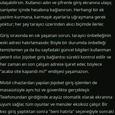
ulaşabilirsin. Kullanıcı adın ve şifrenle giriş ekranına ulaşır,
saniyeler içinde hesabına bağlanırsın. Herhangi bir ek
yazılım kurmana, karmaşık ayarlarla uğraşmana gerek
yoktur; her şey tarayıcı üzerinden akıcı biçimde ilerler.
Giriş sırasında en sık yaşanan sorun, tarayıcı önbelleğinin
eski adresi hatırlamasıdır. Böyle bir durumda önbelleği
temizlemen ya da bu sayfadaki güncel bilgileri kullanman
yeterli olur. Jojobet giriş bağlantısı sürekli kontrol edilir ve
her zaman en son çalışan adrese işaret eder, böylece
"acaba site kapandı mı?" endişesi yaşamazsın.
Mobil cihazlardan yapılan Jojobet giriş işlemleri de
masaüstüyle aynı hız ve güvenlikte gerçekleşir.
Telefonundan girdiğinde arayüz otomatik olarak ekranına
uyum sağlar, tüm oyunlar ve menüler eksiksiz çalışır. Bir
kez giriş yaptıktan sonra "beni hatırla" seçeneğiyle sonraki