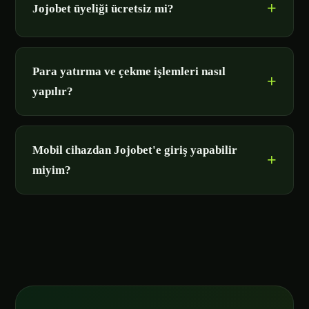
Jojobet üyeliği ücretsiz mi?
Para yatırma ve çekme işlemleri nasıl
yapılır?
Mobil cihazdan Jojobet'e giriş yapabilir
miyim?