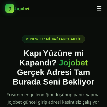
☰
Jojobet
J
🚨 2026 RESMI BAĞLANTI AKTIF
Kapı Yüzüne mi
Kapandı?
Jojobet
Gerçek Adresi Tam
Burada Seni Bekliyor
Erişimin engellendiğini düşünüp panik yapma.
Jojobet güncel giriş adresi kesintisiz çalışıyor