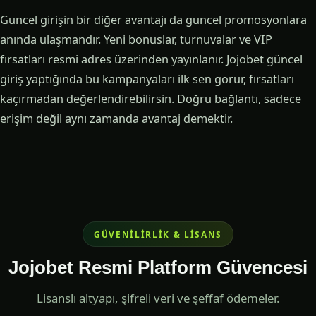
Güncel girişin bir diğer avantajı da güncel promosyonlara
anında ulaşmandır. Yeni bonuslar, turnuvalar ve VIP
fırsatları resmi adres üzerinden yayınlanır. Jojobet güncel
giriş yaptığında bu kampanyaları ilk sen görür, fırsatları
kaçırmadan değerlendirebilirsin. Doğru bağlantı, sadece
erişim değil aynı zamanda avantaj demektir.
GÜVENILIRLIK & LISANS
Jojobet Resmi Platform Güvencesi
Lisanslı altyapı, şifreli veri ve şeffaf ödemeler.