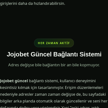
girişlerini daha da hızlandırabilirsin.
HER ZAMAN AKTIF
Jojobet Güncel Bağlantı Sistemi
Adres değişse bile bağlantın bir an bile kopmuyor.
Jojobet güncel
bağlantı sistemi, kullanıcı deneyimini
kesintisiz kılmak için tasarlanmıştır. Erişim düzenlemeleri
nedeniyle adresler zaman zaman değişse de, bu sayfadaki
bilgiler arka planda otomatik olarak güncellenir ve seni her
defasında doğru yere yönlendirir. Yani "eski adres artık