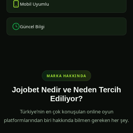
Mobil Uyumlu
Güncel Bilgi
MARKA HAKKINDA
Jojobet Nedir ve Neden Tercih
Ediliyor?
Türkiye'nin en çok konuşulan online oyun
platformlarından biri hakkında bilmen gereken her şey.