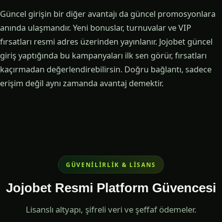
Güncel girişin bir diğer avantajı da güncel promosyonlara
anında ulaşmandır. Yeni bonuslar, turnuvalar ve VIP
fırsatları resmi adres üzerinden yayınlanır. Jojobet güncel
giriş yaptığında bu kampanyaları ilk sen görür, fırsatları
kaçırmadan değerlendirebilirsin. Doğru bağlantı, sadece
erişim değil aynı zamanda avantaj demektir.
GÜVENILIRLIK & LISANS
Jojobet Resmi Platform Güvencesi
Lisanslı altyapı, şifreli veri ve şeffaf ödemeler.