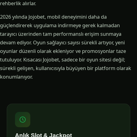
rehberlik alırlar.
2026 yılında Jojobet, mobil deneyimini daha da
güçlendirerek uygulama indirmeye gerek kalmadan
tarayıcı üzerinden tam performanslı erişim sunmaya
devam ediyor. Oyun sağlayıcı sayısı sürekli artıyor, yeni
oyunlar düzenli olarak ekleniyor ve promosyonlar taze
tutuluyor. Kısacası Jojobet, sadece bir oyun sitesi değil;
sürekli gelişen, kullanıcısıyla büyüyen bir platform olarak
konumlanıyor.
Anlık Slot & Jackpot