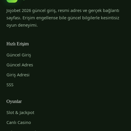
Jojobet 2026 güncel giriş, resmi adres ve gerçek bağlantı
sayfası. Erişim engellense bile güncel bilgilerle kesintisiz
oyun deneyimi.
Hızlı Erişim
Güncel Giriş
Güncel Adres
Giriş Adresi
SSS
Oyunlar
Slot & Jackpot
Canlı Casino