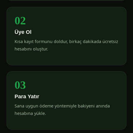
02
Üye Ol
Kısa kayıt formunu doldur, birkaç dakikada ücretsiz
hesabını oluştur.
03
Para Yatır
Sana uygun ödeme yöntemiyle bakiyeni anında
hesabına yükle.