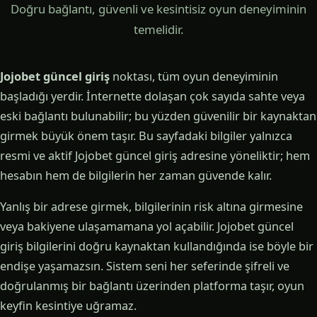
Doğru bağlantı, güvenli ve kesintisiz oyun deneyiminin
temelidir.
Jojobet güncel giriş
noktası, tüm oyun deneyiminin
başladığı yerdir. İnternette dolaşan çok sayıda sahte veya
eski bağlantı bulunabilir; bu yüzden güvenilir bir kaynaktan
girmek büyük önem taşır. Bu sayfadaki bilgiler yalnızca
resmi ve aktif Jojobet güncel giriş adresine yöneliktir; hem
hesabın hem de bilgilerin her zaman güvende kalır.
Yanlış bir adrese girmek, bilgilerinin risk altına girmesine
veya bakiyene ulaşamamana yol açabilir. Jojobet güncel
giriş bilgilerini doğru kaynaktan kullandığında ise böyle bir
endişe yaşamazsın. Sistem seni her seferinde şifreli ve
doğrulanmış bir bağlantı üzerinden platforma taşır, oyun
keyfin kesintiye uğramaz.