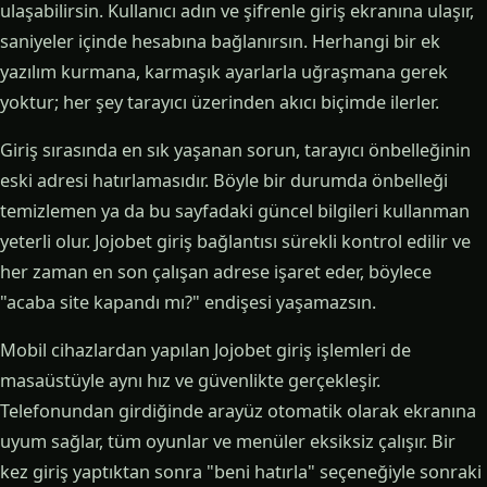
ulaşabilirsin. Kullanıcı adın ve şifrenle giriş ekranına ulaşır,
saniyeler içinde hesabına bağlanırsın. Herhangi bir ek
yazılım kurmana, karmaşık ayarlarla uğraşmana gerek
yoktur; her şey tarayıcı üzerinden akıcı biçimde ilerler.
Giriş sırasında en sık yaşanan sorun, tarayıcı önbelleğinin
eski adresi hatırlamasıdır. Böyle bir durumda önbelleği
temizlemen ya da bu sayfadaki güncel bilgileri kullanman
yeterli olur. Jojobet giriş bağlantısı sürekli kontrol edilir ve
her zaman en son çalışan adrese işaret eder, böylece
"acaba site kapandı mı?" endişesi yaşamazsın.
Mobil cihazlardan yapılan Jojobet giriş işlemleri de
masaüstüyle aynı hız ve güvenlikte gerçekleşir.
Telefonundan girdiğinde arayüz otomatik olarak ekranına
uyum sağlar, tüm oyunlar ve menüler eksiksiz çalışır. Bir
kez giriş yaptıktan sonra "beni hatırla" seçeneğiyle sonraki