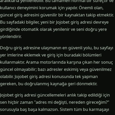
aralıklarla yenilenebilir. Bu tamamen normal bir süreçtir ve
kullanıcı deneyimini korumak için yapılır. Önemli olan,
güncel giriş adresini güvenilir bir kaynaktan takip etmektir.
Bu sayfadaki bilgiler, yeni bir Jojobet giriş adresi devreye
girdiğinde otomatik olarak yenilenir ve seni doğru yere
yönlendirir.
Doğru giriş adresine ulaşmanın en güvenli yolu, bu sayfayı
yer imlerine eklemek ve giriş için buradaki bölümleri
kullanmaktır. Arama motorlarında karşına çıkan her sonuç
güncel olmayabilir; bazı adresler eskimiş veya güvenilmez
olabilir. Jojobet giriş adresi konusunda tek yapman
gereken, bu doğrulanmış kaynağa geri dönmektir.
Jojobet giriş adresi güncellemeleri anlık takip edildiği için
sen hiçbir zaman "adres mi değişti, nereden gireceğim?"
sorusuyla baş başa kalmazsın. Sistem tüm bu karmaşayı