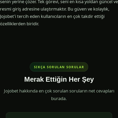
senin yerine çözer. Tek görevi, seni en kısa yoldan güncel ve
resmi giriş adresine ulaştırmaktır. Bu güven ve kolaylık,
Jojobet'i tercih eden kullanıcıların en çok takdir ettiği
özelliklerden biridir.
SIKÇA SORULAN SORULAR
Merak Ettiğin Her Şey
Jojobet hakkında en çok sorulan soruların net cevapları
burada.