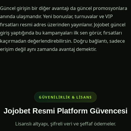
Güncel girişin bir diğer avantajı da güncel promosyonlara
anında ulaşmandır. Yeni bonuslar, turnuvalar ve VIP
fırsatları resmi adres üzerinden yayınlanır. Jojobet güncel
giriş yaptığında bu kampanyaları ilk sen görür, fırsatları
kaçırmadan değerlendirebilirsin. Doğru bağlantı, sadece
erişim değil aynı zamanda avantaj demektir.
GÜVENILIRLIK & LISANS
Jojobet Resmi Platform Güvencesi
Lisanslı altyapı, şifreli veri ve şeffaf ödemeler.