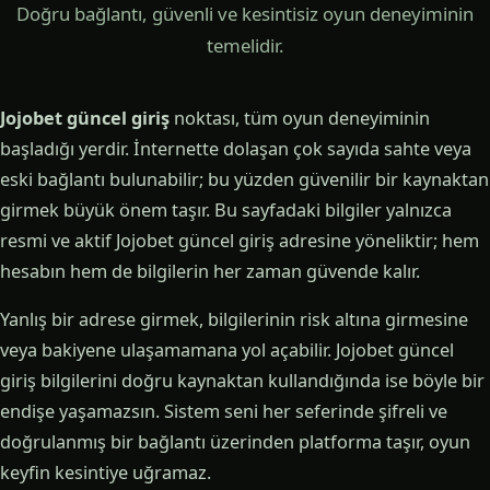
Doğru bağlantı, güvenli ve kesintisiz oyun deneyiminin
temelidir.
Jojobet güncel giriş
noktası, tüm oyun deneyiminin
başladığı yerdir. İnternette dolaşan çok sayıda sahte veya
eski bağlantı bulunabilir; bu yüzden güvenilir bir kaynaktan
girmek büyük önem taşır. Bu sayfadaki bilgiler yalnızca
resmi ve aktif Jojobet güncel giriş adresine yöneliktir; hem
hesabın hem de bilgilerin her zaman güvende kalır.
Yanlış bir adrese girmek, bilgilerinin risk altına girmesine
veya bakiyene ulaşamamana yol açabilir. Jojobet güncel
giriş bilgilerini doğru kaynaktan kullandığında ise böyle bir
endişe yaşamazsın. Sistem seni her seferinde şifreli ve
doğrulanmış bir bağlantı üzerinden platforma taşır, oyun
keyfin kesintiye uğramaz.