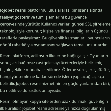
Jojobet resmi
platformu, uluslararası bir lisans altında
faaliyet gösterir ve tüm işlemlerini bu güvence
çerçevesinde yürütür. Kullanıcı verileri güncel SSL şifreleme
teknolojisiyle korunur; kişisel ve finansal bilgilerin üçüncü
taraflarla paylaşılmaz. Bu güvenlik katmanları, oyuncuların
gönül rahatlığıyla oynamasını sağlayan temel unsurlardır.
Resmi platform, adil oyun ilkelerine bağlı çalışır. Oyunların
sonuçları bağımsız rastgele sayı üreteçleriyle belirlenir,
hiçbir şekilde müdahale edilmez. Ödeme süreçleri şeffaftır;
hangi yöntemle ne kadar sürede işlem yapılacağı açıkça
belirtilir. Jojobet resmi hizmetinin en güçlü yanlarından biri,
bu netlik ve dürüstlük anlayışıdır.
Resmi olmayan kopya sitelerden uzak durmak, güvenliğin
ilk kuralıdır. Jojobet resmi adresine yalnızca doğrulanmış