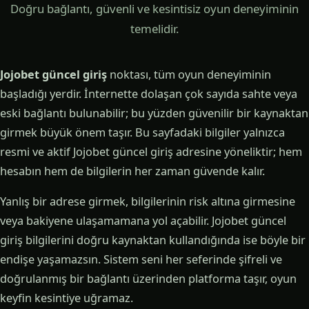
Doğru bağlantı, güvenli ve kesintisiz oyun deneyiminin
temelidir.
Jojobet güncel giriş
noktası, tüm oyun deneyiminin
başladığı yerdir. İnternette dolaşan çok sayıda sahte veya
eski bağlantı bulunabilir; bu yüzden güvenilir bir kaynaktan
girmek büyük önem taşır. Bu sayfadaki bilgiler yalnızca
resmi ve aktif Jojobet güncel giriş adresine yöneliktir; hem
hesabın hem de bilgilerin her zaman güvende kalır.
Yanlış bir adrese girmek, bilgilerinin risk altına girmesine
veya bakiyene ulaşamamana yol açabilir. Jojobet güncel
giriş bilgilerini doğru kaynaktan kullandığında ise böyle bir
endişe yaşamazsın. Sistem seni her seferinde şifreli ve
doğrulanmış bir bağlantı üzerinden platforma taşır, oyun
keyfin kesintiye uğramaz.