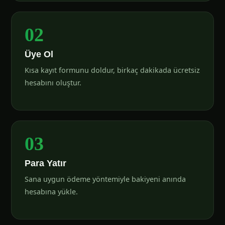
02
Üye Ol
Kısa kayıt formunu doldur, birkaç dakikada ücretsiz
hesabını oluştur.
03
Para Yatır
Sana uygun ödeme yöntemiyle bakiyeni anında
hesabına yükle.