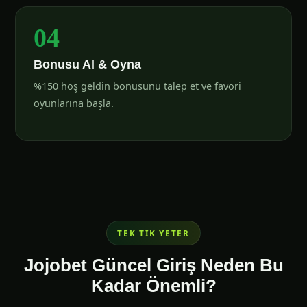
04
Bonusu Al & Oyna
%150 hoş geldin bonusunu talep et ve favori
oyunlarına başla.
TEK TIK YETER
Jojobet Güncel Giriş Neden Bu
Kadar Önemli?