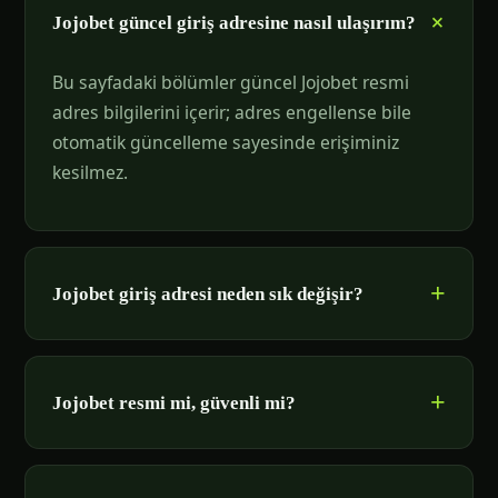
Jojobet güncel giriş adresine nasıl ulaşırım?
Bu sayfadaki bölümler güncel Jojobet resmi
adres bilgilerini içerir; adres engellense bile
otomatik güncelleme sayesinde erişiminiz
kesilmez.
Jojobet giriş adresi neden sık değişir?
Jojobet resmi mi, güvenli mi?