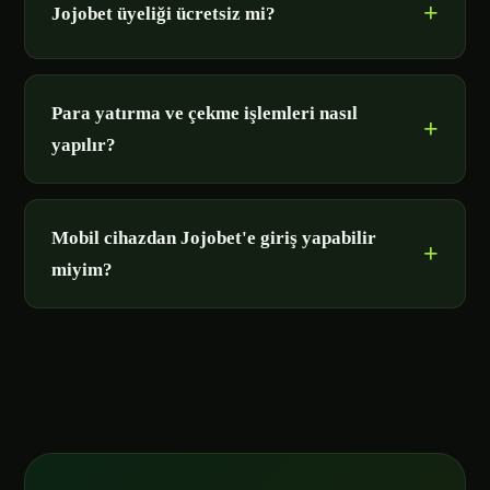
Jojobet üyeliği ücretsiz mi?
Para yatırma ve çekme işlemleri nasıl
yapılır?
Mobil cihazdan Jojobet'e giriş yapabilir
miyim?