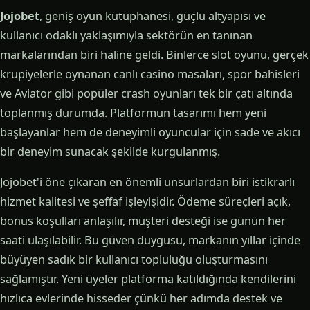
Jojobet
, geniş oyun kütüphanesi, güçlü altyapısı ve
kullanıcı odaklı yaklaşımıyla sektörün en tanınan
markalarından biri haline geldi. Binlerce slot oyunu, gerçek
krupiyelerle oynanan canlı casino masaları, spor bahisleri
ve Aviator gibi popüler crash oyunları tek bir çatı altında
toplanmış durumda. Platformun tasarımı hem yeni
başlayanlar hem de deneyimli oyuncular için sade ve akıcı
bir deneyim sunacak şekilde kurgulanmış.
Jojobet'i öne çıkaran en önemli unsurlardan biri istikrarlı
hizmet kalitesi ve şeffaf işleyişidir. Ödeme süreçleri açık,
bonus koşulları anlaşılır, müşteri desteği ise günün her
saati ulaşılabilir. Bu güven duygusu, markanın yıllar içinde
büyüyen sadık bir kullanıcı topluluğu oluşturmasını
sağlamıştır. Yeni üyeler platforma katıldığında kendilerini
hızlıca evlerinde hisseder çünkü her adımda destek ve