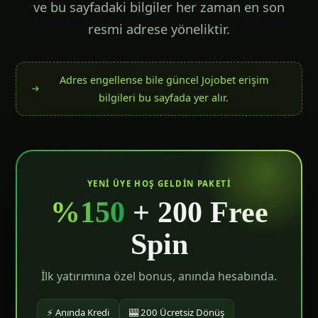
ve bu sayfadaki bilgiler her zaman en son
resmi adrese yöneliktir.
Adres engellense bile güncel Jojobet erişim
bilgileri bu sayfada yer alır.
YENI ÜYE HOŞ GELDIN PAKETI
%150
+ 200 Free
Spin
İlk yatırımına özel bonus, anında hesabında.
⚡ Anında Kredi
🎰 200 Ücretsiz Dönüş