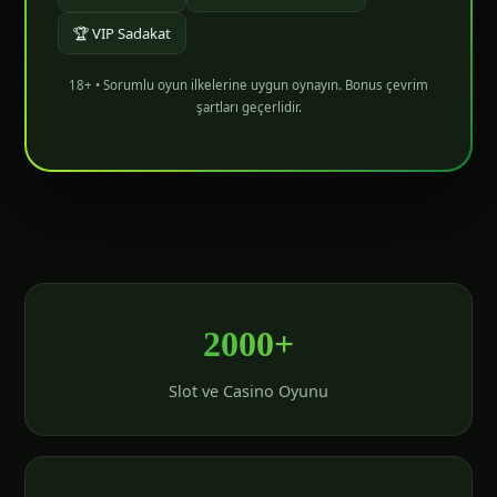
🏆 VIP Sadakat
18+ • Sorumlu oyun ilkelerine uygun oynayın. Bonus çevrim
şartları geçerlidir.
2000+
Slot ve Casino Oyunu