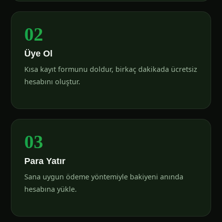
02
Üye Ol
Kısa kayıt formunu doldur, birkaç dakikada ücretsiz
hesabını oluştur.
03
Para Yatır
Sana uygun ödeme yöntemiyle bakiyeni anında
hesabına yükle.