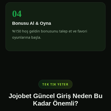
04
Bonusu Al & Oyna
%150 hoş geldin bonusunu talep et ve favori
oyunlarına başla.
TEK TIK YETER
Jojobet Güncel Giriş Neden Bu
Kadar Önemli?