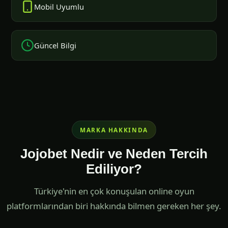
Mobil Uyumlu
Güncel Bilgi
MARKA HAKKINDA
Jojobet Nedir ve Neden Tercih
Ediliyor?
Türkiye'nin en çok konuşulan online oyun
platformlarından biri hakkında bilmen gereken her şey.