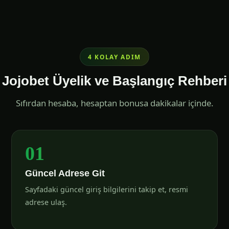
4 KOLAY ADIM
Jojobet Üyelik ve Başlangıç Rehberi
Sıfırdan hesaba, hesaptan bonusa dakikalar içinde.
01
Güncel Adrese Git
Sayfadaki güncel giriş bilgilerini takip et, resmi
adrese ulaş.