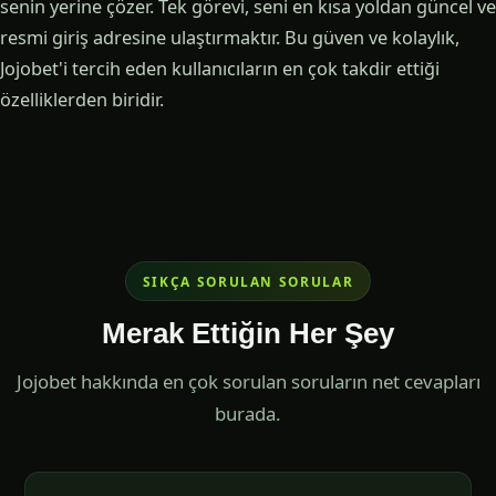
senin yerine çözer. Tek görevi, seni en kısa yoldan güncel ve
resmi giriş adresine ulaştırmaktır. Bu güven ve kolaylık,
Jojobet'i tercih eden kullanıcıların en çok takdir ettiği
özelliklerden biridir.
SIKÇA SORULAN SORULAR
Merak Ettiğin Her Şey
Jojobet hakkında en çok sorulan soruların net cevapları
burada.