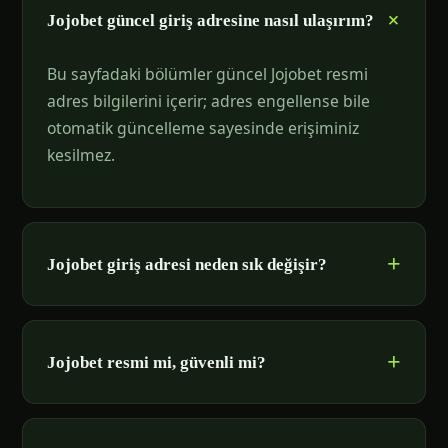
Jojobet güncel giriş adresine nasıl ulaşırım?
Bu sayfadaki bölümler güncel Jojobet resmi
adres bilgilerini içerir; adres engellense bile
otomatik güncelleme sayesinde erişiminiz
kesilmez.
Jojobet giriş adresi neden sık değişir?
Jojobet resmi mi, güvenli mi?