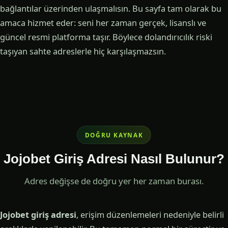
bağlantılar üzerinden ulaşmalısın. Bu sayfa tam olarak bu
amaca hizmet eder: seni her zaman gerçek, lisanslı ve
güncel resmi platforma taşır. Böylece dolandırıcılık riski
taşıyan sahte adreslerle hiç karşılaşmazsın.
DOĞRU KAYNAK
Jojobet Giriş Adresi Nasıl Bulunur?
Adres değişse de doğru yer her zaman burası.
Jojobet giriş adresi
, erişim düzenlemeleri nedeniyle belirli