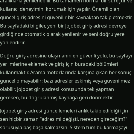
aralıklarla yenilenebilir. Bu tamamen normal bir süreçtir ve
kullanıcı deneyimini korumak için yapılır. Önemli olan,
güncel giriş adresini güvenilir bir kaynaktan takip etmektir.
Bu sayfadaki bilgiler, yeni bir Jojobet giriş adresi devreye
girdiğinde otomatik olarak yenilenir ve seni doğru yere
yönlendirir.
Doğru giriş adresine ulaşmanın en güvenli yolu, bu sayfayı
yer imlerine eklemek ve giriş için buradaki bölümleri
kullanmaktır. Arama motorlarında karşına çıkan her sonuç
güncel olmayabilir; bazı adresler eskimiş veya güvenilmez
olabilir. Jojobet giriş adresi konusunda tek yapman
gereken, bu doğrulanmış kaynağa geri dönmektir.
Jojobet giriş adresi güncellemeleri anlık takip edildiği için
sen hiçbir zaman "adres mi değişti, nereden gireceğim?"
sorusuyla baş başa kalmazsın. Sistem tüm bu karmaşayı