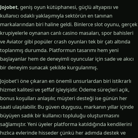
Jojobet
, geniş oyun kütüphanesi, güçlü altyapısı ve
kullanıcı odaklı yaklaşımıyla sektörün en tanınan
markalarından biri haline geldi. Binlerce slot oyunu, gerçek
krupiyelerle oynanan canlı casino masaları, spor bahisleri
ve Aviator gibi popüler crash oyunları tek bir çatı altında
toplanmış durumda. Platformun tasarımı hem yeni
başlayanlar hem de deneyimli oyuncular için sade ve akıcı
bir deneyim sunacak şekilde kurgulanmış.
Jojobet'i öne çıkaran en önemli unsurlardan biri istikrarlı
hizmet kalitesi ve şeffaf işleyişidir. Ödeme süreçleri açık,
bonus koşulları anlaşılır, müşteri desteği ise günün her
saati ulaşılabilir. Bu güven duygusu, markanın yıllar içinde
büyüyen sadık bir kullanıcı topluluğu oluşturmasını
sağlamıştır. Yeni üyeler platforma katıldığında kendilerini
hızlıca evlerinde hisseder çünkü her adımda destek ve