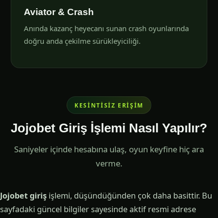
Aviator & Crash
Anında kazanç heyecanı sunan crash oyunlarında
doğru anda çekilme sürükleyiciliği.
KESINTISIZ ERIŞIM
Jojobet Giriş İşlemi Nasıl Yapılır?
Saniyeler içinde hesabına ulaş, oyun keyfine hiç ara
verme.
Jojobet giriş
işlemi, düşündüğünden çok daha basittir. Bu
sayfadaki güncel bilgiler sayesinde aktif resmi adrese