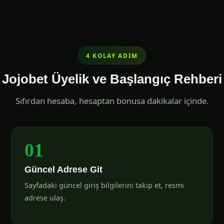
4 KOLAY ADIM
Jojobet Üyelik ve Başlangıç Rehberi
Sıfırdan hesaba, hesaptan bonusa dakikalar içinde.
01
Güncel Adrese Git
Sayfadaki güncel giriş bilgilerini takip et, resmi
adrese ulaş.