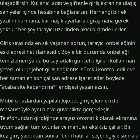
ulaşabilirsin. Kullanıcı adın ve şifrenle giriş ekranına ulaşır,
saniyeler içinde hesabına bağlanırsın. Herhangi bir ek
yazılım kurmana, karmaşık ayarlarla uğraşmana gerek
yoktur; her şey tarayıcı üzerinden akıcı biçimde ilerler.
Giriş sırasında en sık yaşanan sorun, tarayıcı önbelleğinin
eski adresi hatırlamasıdır. Böyle bir durumda önbelleği
temizlemen ya da bu sayfadaki güncel bilgileri kullanman
yeterli olur. Jojobet giriş bağlantısı sürekli kontrol edilir ve
her zaman en son çalışan adrese işaret eder, böylece
"acaba site kapandı mı?" endişesi yaşamazsın.
Mobil cihazlardan yapılan Jojobet giriş işlemleri de
masaüstüyle aynı hız ve güvenlikte gerçekleşir.
Telefonundan girdiğinde arayüz otomatik olarak ekranına
uyum sağlar, tüm oyunlar ve menüler eksiksiz çalışır. Bir
kez giriş yaptıktan sonra "beni hatırla" seçeneğiyle sonraki