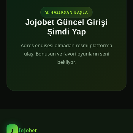
🚀 HAZIRSAN BAŞLA
Jojobet Güncel Girişi
Şimdi Yap
Adres endişesi olmadan resmi platforma
ulaş. Bonusun ve favori oyunların seni
bekliyor.
Jojobet
J