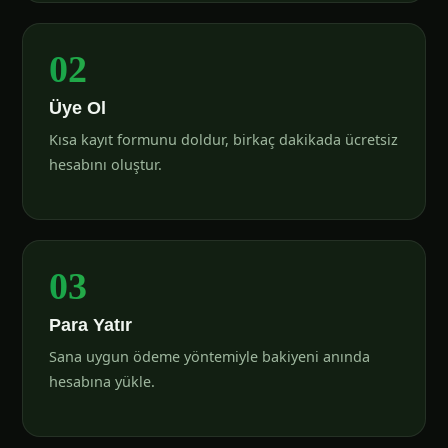
02
Üye Ol
Kısa kayıt formunu doldur, birkaç dakikada ücretsiz
hesabını oluştur.
03
Para Yatır
Sana uygun ödeme yöntemiyle bakiyeni anında
hesabına yükle.