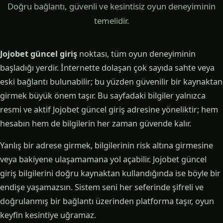
Doğru bağlantı, güvenli ve kesintisiz oyun deneyiminin
temelidir.
Jojobet güncel giriş
noktası, tüm oyun deneyiminin
başladığı yerdir. İnternette dolaşan çok sayıda sahte veya
eski bağlantı bulunabilir; bu yüzden güvenilir bir kaynaktan
girmek büyük önem taşır. Bu sayfadaki bilgiler yalnızca
resmi ve aktif Jojobet güncel giriş adresine yöneliktir; hem
hesabın hem de bilgilerin her zaman güvende kalır.
Yanlış bir adrese girmek, bilgilerinin risk altına girmesine
veya bakiyene ulaşamamana yol açabilir. Jojobet güncel
giriş bilgilerini doğru kaynaktan kullandığında ise böyle bir
endişe yaşamazsın. Sistem seni her seferinde şifreli ve
doğrulanmış bir bağlantı üzerinden platforma taşır, oyun
keyfin kesintiye uğramaz.