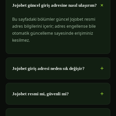
Jojobet güncel giriş adresine nasıl ulaşırım?
Bu sayfadaki bölümler güncel Jojobet resmi
adres bilgilerini içerir; adres engellense bile
otomatik güncelleme sayesinde erişiminiz
kesilmez.
Jojobet giriş adresi neden sık değişir?
Jojobet resmi mi, güvenli mi?