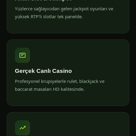
Yüzlerce sağlayıcıdan gelen jackpot oyunları ve
yüksek RTP'li slotlar tek panelde.
Gerçek Canlı Casino
Profesyonel krupiyelerle rulet, blackjack ve
baccarat masaları HD kalitesinde.