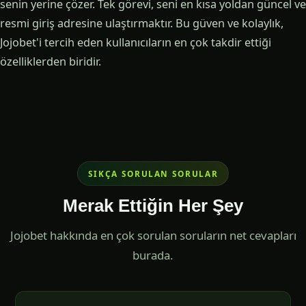
senin yerine çözer. Tek görevi, seni en kısa yoldan güncel ve
resmi giriş adresine ulaştırmaktır. Bu güven ve kolaylık,
Jojobet'i tercih eden kullanıcıların en çok takdir ettiği
özelliklerden biridir.
SIKÇA SORULAN SORULAR
Merak Ettiğin Her Şey
Jojobet hakkında en çok sorulan soruların net cevapları
burada.