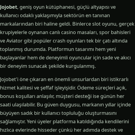
Jojobet
, geniş oyun kütüphanesi, güçlü altyapısı ve
kullanıcı odaklı yaklaşımıyla sektörün en tanınan
markalarından biri haline geldi. Binlerce slot oyunu, gerçek
krupiyelerle oynanan canlı casino masaları, spor bahisleri
ve Aviator gibi popüler crash oyunları tek bir çatı altında
toplanmış durumda. Platformun tasarımı hem yeni
başlayanlar hem de deneyimli oyuncular için sade ve akıcı
bir deneyim sunacak şekilde kurgulanmış.
Jojobet'i öne çıkaran en önemli unsurlardan biri istikrarlı
hizmet kalitesi ve şeffaf işleyişidir. Ödeme süreçleri açık,
bonus koşulları anlaşılır, müşteri desteği ise günün her
saati ulaşılabilir. Bu güven duygusu, markanın yıllar içinde
büyüyen sadık bir kullanıcı topluluğu oluşturmasını
sağlamıştır. Yeni üyeler platforma katıldığında kendilerini
hızlıca evlerinde hisseder çünkü her adımda destek ve