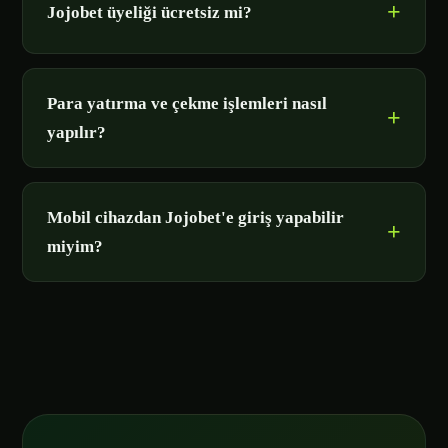
Jojobet üyeliği ücretsiz mi?
Para yatırma ve çekme işlemleri nasıl
yapılır?
Mobil cihazdan Jojobet'e giriş yapabilir
miyim?