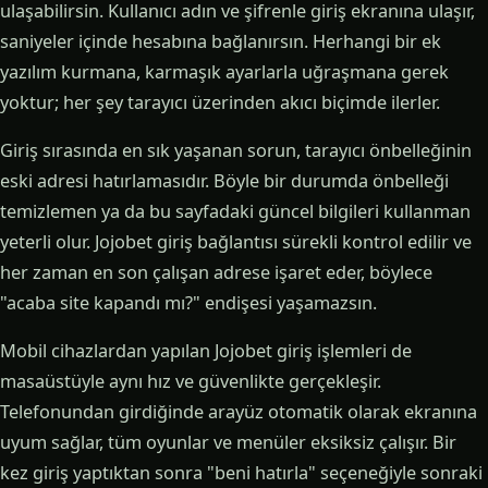
ulaşabilirsin. Kullanıcı adın ve şifrenle giriş ekranına ulaşır,
saniyeler içinde hesabına bağlanırsın. Herhangi bir ek
yazılım kurmana, karmaşık ayarlarla uğraşmana gerek
yoktur; her şey tarayıcı üzerinden akıcı biçimde ilerler.
Giriş sırasında en sık yaşanan sorun, tarayıcı önbelleğinin
eski adresi hatırlamasıdır. Böyle bir durumda önbelleği
temizlemen ya da bu sayfadaki güncel bilgileri kullanman
yeterli olur. Jojobet giriş bağlantısı sürekli kontrol edilir ve
her zaman en son çalışan adrese işaret eder, böylece
"acaba site kapandı mı?" endişesi yaşamazsın.
Mobil cihazlardan yapılan Jojobet giriş işlemleri de
masaüstüyle aynı hız ve güvenlikte gerçekleşir.
Telefonundan girdiğinde arayüz otomatik olarak ekranına
uyum sağlar, tüm oyunlar ve menüler eksiksiz çalışır. Bir
kez giriş yaptıktan sonra "beni hatırla" seçeneğiyle sonraki