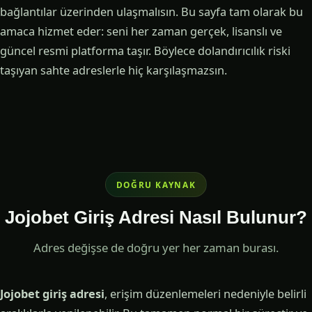
bağlantılar üzerinden ulaşmalısın. Bu sayfa tam olarak bu
amaca hizmet eder: seni her zaman gerçek, lisanslı ve
güncel resmi platforma taşır. Böylece dolandırıcılık riski
taşıyan sahte adreslerle hiç karşılaşmazsın.
DOĞRU KAYNAK
Jojobet Giriş Adresi Nasıl Bulunur?
Adres değişse de doğru yer her zaman burası.
Jojobet giriş adresi
, erişim düzenlemeleri nedeniyle belirli