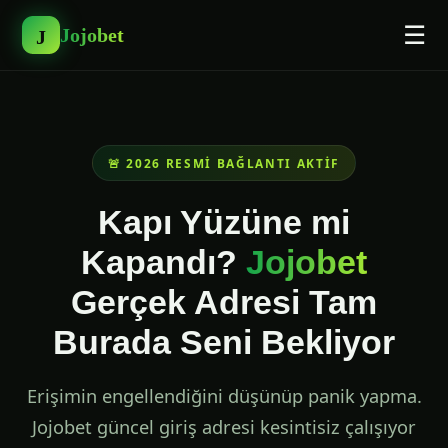
☰
Jojobet
J
🚨 2026 RESMI BAĞLANTI AKTIF
Kapı Yüzüne mi
Kapandı?
Jojobet
Gerçek Adresi Tam
Burada Seni Bekliyor
Erişimin engellendiğini düşünüp panik yapma.
Jojobet güncel giriş adresi kesintisiz çalışıyor