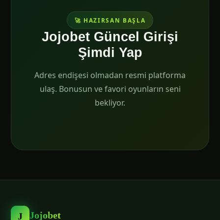
🚀 HAZIRSAN BAŞLA
Jojobet Güncel Girişi
Şimdi Yap
Adres endişesi olmadan resmi platforma
ulaş. Bonusun ve favori oyunların seni
bekliyor.
Jojobet
J