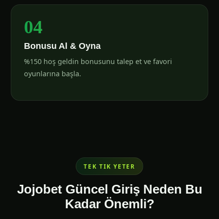
04
Bonusu Al & Oyna
%150 hoş geldin bonusunu talep et ve favori
oyunlarına başla.
TEK TIK YETER
Jojobet Güncel Giriş Neden Bu
Kadar Önemli?