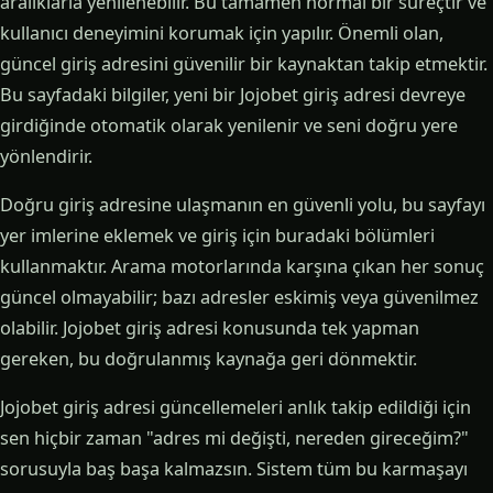
aralıklarla yenilenebilir. Bu tamamen normal bir süreçtir ve
kullanıcı deneyimini korumak için yapılır. Önemli olan,
güncel giriş adresini güvenilir bir kaynaktan takip etmektir.
Bu sayfadaki bilgiler, yeni bir Jojobet giriş adresi devreye
girdiğinde otomatik olarak yenilenir ve seni doğru yere
yönlendirir.
Doğru giriş adresine ulaşmanın en güvenli yolu, bu sayfayı
yer imlerine eklemek ve giriş için buradaki bölümleri
kullanmaktır. Arama motorlarında karşına çıkan her sonuç
güncel olmayabilir; bazı adresler eskimiş veya güvenilmez
olabilir. Jojobet giriş adresi konusunda tek yapman
gereken, bu doğrulanmış kaynağa geri dönmektir.
Jojobet giriş adresi güncellemeleri anlık takip edildiği için
sen hiçbir zaman "adres mi değişti, nereden gireceğim?"
sorusuyla baş başa kalmazsın. Sistem tüm bu karmaşayı