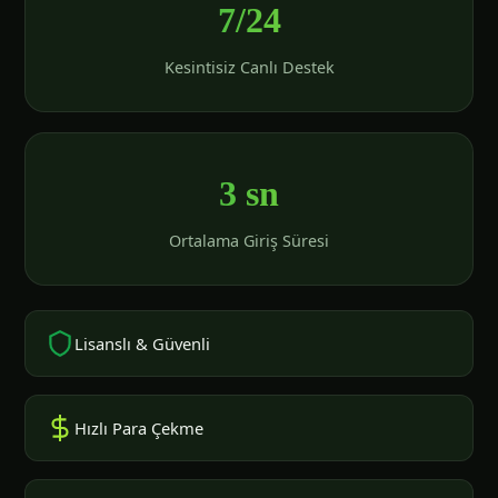
7/24
Kesintisiz Canlı Destek
3 sn
Ortalama Giriş Süresi
Lisanslı & Güvenli
Hızlı Para Çekme