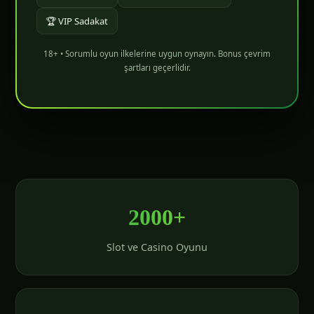
🏆 VIP Sadakat
18+ • Sorumlu oyun ilkelerine uygun oynayın. Bonus çevrim
şartları geçerlidir.
2000+
Slot ve Casino Oyunu