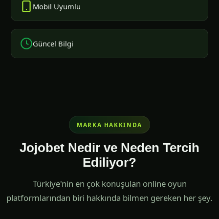
Mobil Uyumlu
Güncel Bilgi
MARKA HAKKINDA
Jojobet Nedir ve Neden Tercih
Ediliyor?
Türkiye'nin en çok konuşulan online oyun
platformlarından biri hakkında bilmen gereken her şey.