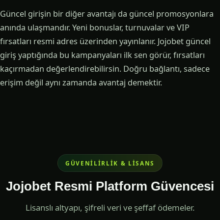
Güncel girişin bir diğer avantajı da güncel promosyonlara
anında ulaşmandır. Yeni bonuslar, turnuvalar ve VIP
fırsatları resmi adres üzerinden yayınlanır. Jojobet güncel
giriş yaptığında bu kampanyaları ilk sen görür, fırsatları
kaçırmadan değerlendirebilirsin. Doğru bağlantı, sadece
erişim değil aynı zamanda avantaj demektir.
GÜVENILIRLIK & LISANS
Jojobet Resmi Platform Güvencesi
Lisanslı altyapı, şifreli veri ve şeffaf ödemeler.