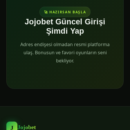
🚀 HAZIRSAN BAŞLA
Jojobet Güncel Girişi
Şimdi Yap
Adres endişesi olmadan resmi platforma
ulaş. Bonusun ve favori oyunların seni
bekliyor.
Jojobet
J