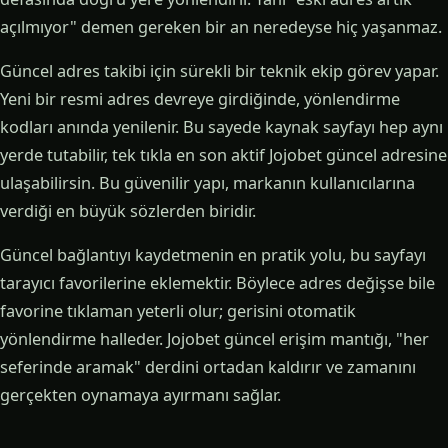
açılmıyor" demen gereken bir an neredeyse hiç yaşanmaz.
Güncel adres takibi için sürekli bir teknik ekip görev yapar.
Yeni bir resmi adres devreye girdiğinde, yönlendirme
kodları anında yenilenir. Bu sayede kaynak sayfayı hep aynı
yerde tutabilir, tek tıkla en son aktif Jojobet güncel adresine
ulaşabilirsin. Bu güvenilir yapı, markanın kullanıcılarına
verdiği en büyük sözlerden biridir.
Güncel bağlantıyı kaydetmenin en pratik yolu, bu sayfayı
tarayıcı favorilerine eklemektir. Böylece adres değişse bile
favorine tıklaman yeterli olur; gerisini otomatik
yönlendirme halleder. Jojobet güncel erişim mantığı, "her
seferinde aramak" derdini ortadan kaldırır ve zamanını
gerçekten oynamaya ayırmanı sağlar.