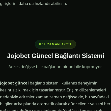
girişlerini daha da hızlandırabilirsin.
HER ZAMAN AKTIF
Jojobet Güncel Bağlantı Sistemi
Adres değişse bile bağlantın bir an bile kopmuyor.
Jojobet güncel
bağlantı sistemi, kullanıcı deneyimini
kesintisiz kılmak için tasarlanmıştır. Erişim düzenlemeleri
nedeniyle adresler zaman zaman değişse de, bu sayfadaki
bilgiler arka planda otomatik olarak güncellenir ve seni her
defasında doğru yere yönlendirir. Yani "eski adres artık