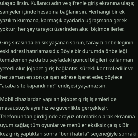
ulaşabilirsin. Kullanıcı adın ve şifrenle giriş ekranına ulaşır,
saniyeler içinde hesabına bağlanırsın. Herhangi bir ek
yazılım kurmana, karmaşık ayarlarla uğraşmana gerek
yoktur; her şey tarayıcı üzerinden akıcı biçimde ilerler.
Giriş sırasında en sık yaşanan sorun, tarayıcı önbelleğinin
eski adresi hatırlamasıdır. Böyle bir durumda önbelleği
temizlemen ya da bu sayfadaki güncel bilgileri kullanman
yeterli olur. Jojobet giriş bağlantısı sürekli kontrol edilir ve
her zaman en son çalışan adrese işaret eder, böylece
"acaba site kapandı mı?" endişesi yaşamazsın.
Mobil cihazlardan yapılan Jojobet giriş işlemleri de
masaüstüyle aynı hız ve güvenlikte gerçekleşir.
Telefonundan girdiğinde arayüz otomatik olarak ekranına
uyum sağlar, tüm oyunlar ve menüler eksiksiz çalışır. Bir
kez giriş yaptıktan sonra "beni hatırla" seçeneğiyle sonraki