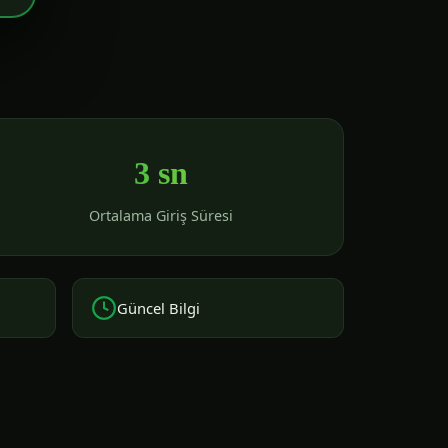
3 sn
Ortalama Giriş Süresi
Güncel Bilgi