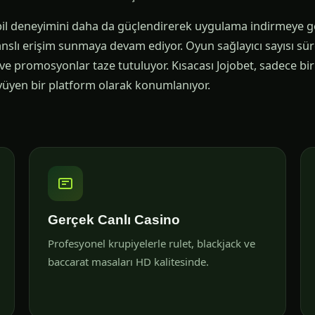
obil deneyimini daha da güçlendirerek uygulama indirmeye g
lı erişim sunmaya devam ediyor. Oyun sağlayıcı sayısı sürek
ve promosyonlar taze tutuluyor. Kısacası Jojobet, sadece bir 
büyüyen bir platform olarak konumlanıyor.
Gerçek Canlı Casino
Profesyonel krupiyelerle rulet, blackjack ve
baccarat masaları HD kalitesinde.