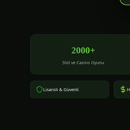
2000+
Slot ve Casino Oyunu
Lisanslı & Güvenli
H