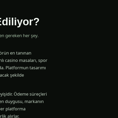
diliyor?
en gereken her şey.
ktörün en tanınan
nlı casino masaları, spor
mda. Platformun tasarımı
acak şekilde
eyişidir. Ödeme süreçleri
güven duygusu, markanın
eler platforma
ik alırlar.