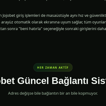
 Jojobet giriş işlemleri de masaüstüyle aynı hız ve güvenlikt
 arayüz otomatik olarak ekranına uyum sağlar, tüm oyunlar
tıktan sonra "beni hatırla" seçeneğiyle sonraki girişlerini daha
HER ZAMAN AKTIF
bet Güncel Bağlantı Si
Adres değişse bile bağlantın bir an bile kopmuyor.