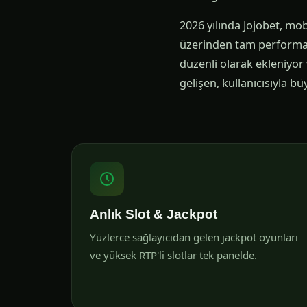
2026 yılında Jojobet, m
üzerinden tam performans
düzenli olarak ekleniyor 
gelişen, kullanıcısıyla 
Anlık Slot & Jackpot
Yüzlerce sağlayıcıdan gelen jackpot oyunları
ve yüksek RTP'li slotlar tek panelde.