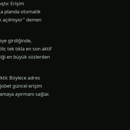
ştır. Erişim
ka planda otomatik
tık açılmıyor" demen
eye girdiğinde,
r, tek tıkla en son aktif
rdiği en büyük sözlerden
ktir. Böylece adres
ojobet güncel erişim
amaya ayırmanı sağlar.