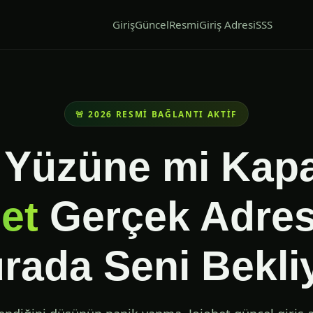
Giriş
Güncel
Resmi
Giriş Adresi
SSS
🚨 2026 RESMI BAĞLANTI AKTIF
 Yüzüne mi Kap
et
Gerçek Adres
rada Seni Bekli