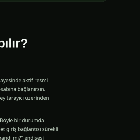
ılır?
.
sayesinde aktif resmi
hesabına bağlanırsın.
ey tarayıcı üzerinden
r. Böyle bir durumda
t giriş bağlantısı sürekli
pandı mı?" endişesi