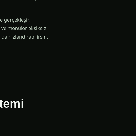
e gerçekleşir.
 ve menüler eksiksiz
 da hızlandırabilirsin.
stemi