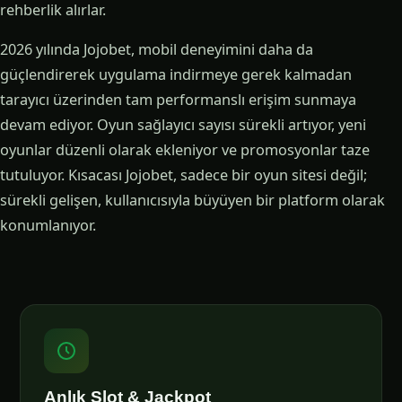
rehberlik alırlar.
2026 yılında Jojobet, mobil deneyimini daha da
güçlendirerek uygulama indirmeye gerek kalmadan
tarayıcı üzerinden tam performanslı erişim sunmaya
devam ediyor. Oyun sağlayıcı sayısı sürekli artıyor, yeni
oyunlar düzenli olarak ekleniyor ve promosyonlar taze
tutuluyor. Kısacası Jojobet, sadece bir oyun sitesi değil;
sürekli gelişen, kullanıcısıyla büyüyen bir platform olarak
konumlanıyor.
Anlık Slot & Jackpot