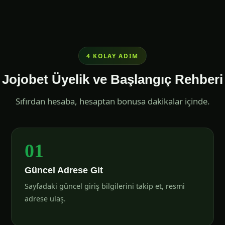
4 KOLAY ADIM
Jojobet Üyelik ve Başlangıç Rehberi
Sıfırdan hesaba, hesaptan bonusa dakikalar içinde.
01
Güncel Adrese Git
Sayfadaki güncel giriş bilgilerini takip et, resmi
adrese ulaş.