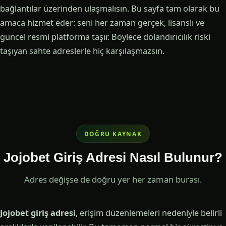
bağlantılar üzerinden ulaşmalısın. Bu sayfa tam olarak bu
amaca hizmet eder: seni her zaman gerçek, lisanslı ve
güncel resmi platforma taşır. Böylece dolandırıcılık riski
taşıyan sahte adreslerle hiç karşılaşmazsın.
DOĞRU KAYNAK
Jojobet Giriş Adresi Nasıl Bulunur?
Adres değişse de doğru yer her zaman burası.
Jojobet giriş adresi
, erişim düzenlemeleri nedeniyle belirli