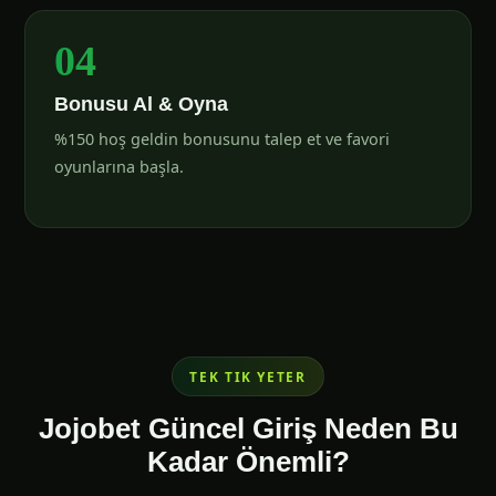
04
Bonusu Al & Oyna
%150 hoş geldin bonusunu talep et ve favori
oyunlarına başla.
TEK TIK YETER
Jojobet Güncel Giriş Neden Bu
Kadar Önemli?