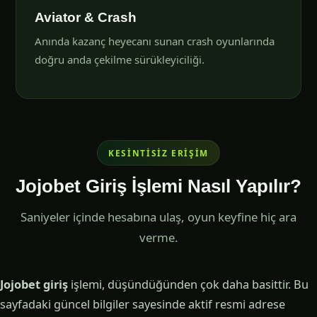
Aviator & Crash
Anında kazanç heyecanı sunan crash oyunlarında
doğru anda çekilme sürükleyiciliği.
KESINTISIZ ERIŞIM
Jojobet Giriş İşlemi Nasıl Yapılır?
Saniyeler içinde hesabına ulaş, oyun keyfine hiç ara
verme.
Jojobet giriş
işlemi, düşündüğünden çok daha basittir. Bu
sayfadaki güncel bilgiler sayesinde aktif resmi adrese