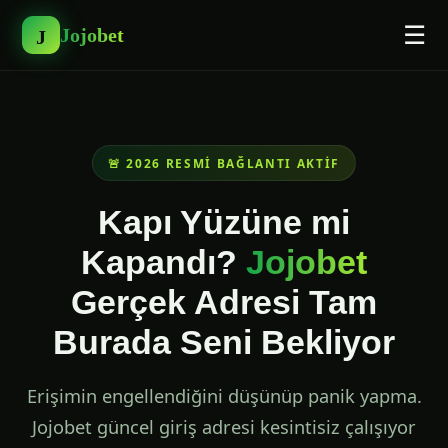
☰
Jojobet
J
🚨 2026 RESMI BAĞLANTI AKTIF
Kapı Yüzüne mi
Kapandı?
Jojobet
Gerçek Adresi Tam
Burada Seni Bekliyor
Erişimin engellendiğini düşünüp panik yapma.
Jojobet güncel giriş adresi kesintisiz çalışıyor