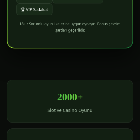
🏆 VIP Sadakat
18+ • Sorumlu oyun ilkelerine uygun oynayın. Bonus çevrim
şartları geçerlidir.
2000+
Slot ve Casino Oyunu