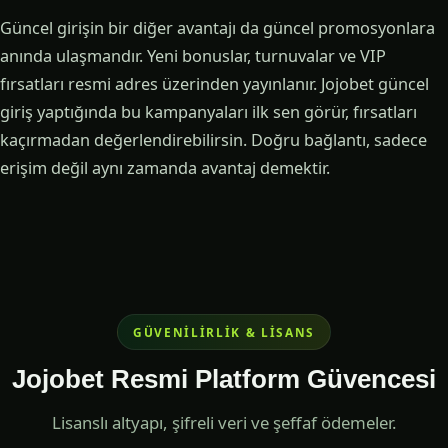
Güncel girişin bir diğer avantajı da güncel promosyonlara
anında ulaşmandır. Yeni bonuslar, turnuvalar ve VIP
fırsatları resmi adres üzerinden yayınlanır. Jojobet güncel
giriş yaptığında bu kampanyaları ilk sen görür, fırsatları
kaçırmadan değerlendirebilirsin. Doğru bağlantı, sadece
erişim değil aynı zamanda avantaj demektir.
GÜVENILIRLIK & LISANS
Jojobet Resmi Platform Güvencesi
Lisanslı altyapı, şifreli veri ve şeffaf ödemeler.