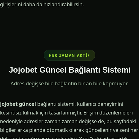
girişlerini daha da hızlandırabilirsin.
HER ZAMAN AKTIF
Jojobet Güncel Bağlantı Sistemi
Adres değişse bile bağlantın bir an bile kopmuyor.
Jojobet güncel
bağlantı sistemi, kullanıcı deneyimini
kesintisiz kılmak için tasarlanmıştır. Erişim düzenlemeleri
nedeniyle adresler zaman zaman değişse de, bu sayfadaki
bilgiler arka planda otomatik olarak güncellenir ve seni her
defasında doğru yere yönlendirir. Yani "eski adres artık