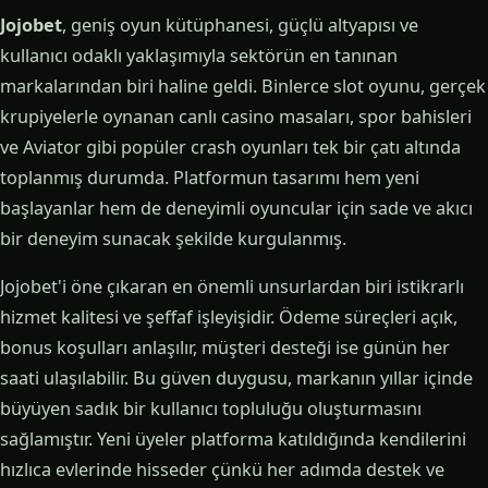
Jojobet
, geniş oyun kütüphanesi, güçlü altyapısı ve
kullanıcı odaklı yaklaşımıyla sektörün en tanınan
markalarından biri haline geldi. Binlerce slot oyunu, gerçek
krupiyelerle oynanan canlı casino masaları, spor bahisleri
ve Aviator gibi popüler crash oyunları tek bir çatı altında
toplanmış durumda. Platformun tasarımı hem yeni
başlayanlar hem de deneyimli oyuncular için sade ve akıcı
bir deneyim sunacak şekilde kurgulanmış.
Jojobet'i öne çıkaran en önemli unsurlardan biri istikrarlı
hizmet kalitesi ve şeffaf işleyişidir. Ödeme süreçleri açık,
bonus koşulları anlaşılır, müşteri desteği ise günün her
saati ulaşılabilir. Bu güven duygusu, markanın yıllar içinde
büyüyen sadık bir kullanıcı topluluğu oluşturmasını
sağlamıştır. Yeni üyeler platforma katıldığında kendilerini
hızlıca evlerinde hisseder çünkü her adımda destek ve