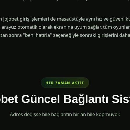
 Jojobet giriş işlemleri de masaüstüyle aynı hız ve güvenlikt
 arayüz otomatik olarak ekranına uyum sağlar, tüm oyunlar
tıktan sonra "beni hatırla" seçeneğiyle sonraki girişlerini daha
HER ZAMAN AKTIF
bet Güncel Bağlantı Si
Adres değişse bile bağlantın bir an bile kopmuyor.