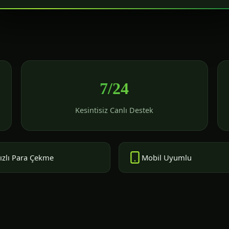
7/24
Kesintisiz Canlı Destek
ızlı Para Çekme
Mobil Uyumlu