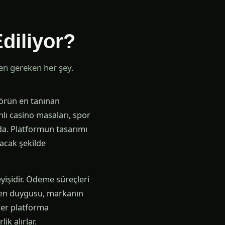
diliyor?
en gereken her şey.
ktörün en tanınan
nlı casino masaları, spor
mda. Platformun tasarımı
acak şekilde
eyişidir. Ödeme süreçleri
güven duygusu, markanın
eler platforma
ik alırlar.