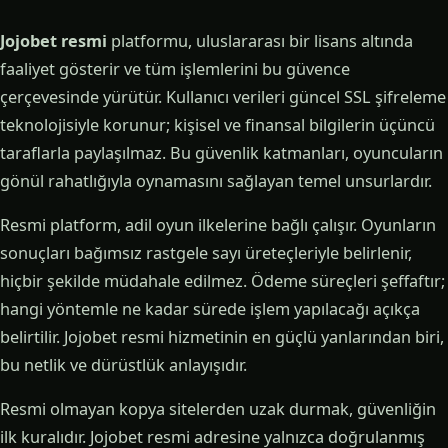
Jojobet resmi
platformu, uluslararası bir lisans altında
faaliyet gösterir ve tüm işlemlerini bu güvence
çerçevesinde yürütür. Kullanıcı verileri güncel SSL şifreleme
teknolojisiyle korunur; kişisel ve finansal bilgilerin üçüncü
taraflarla paylaşılmaz. Bu güvenlik katmanları, oyuncuların
gönül rahatlığıyla oynamasını sağlayan temel unsurlardır.
Resmi platform, adil oyun ilkelerine bağlı çalışır. Oyunların
sonuçları bağımsız rastgele sayı üreteçleriyle belirlenir,
hiçbir şekilde müdahale edilmez. Ödeme süreçleri şeffaftır;
hangi yöntemle ne kadar sürede işlem yapılacağı açıkça
belirtilir. Jojobet resmi hizmetinin en güçlü yanlarından biri,
bu netlik ve dürüstlük anlayışıdır.
Resmi olmayan kopya sitelerden uzak durmak, güvenliğin
ilk kuralıdır. Jojobet resmi adresine yalnızca doğrulanmış