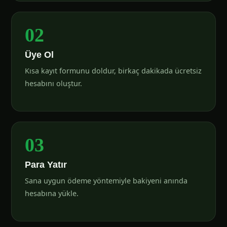
02
Üye Ol
Kısa kayıt formunu doldur, birkaç dakikada ücretsiz
hesabını oluştur.
03
Para Yatır
Sana uygun ödeme yöntemiyle bakiyeni anında
hesabına yükle.