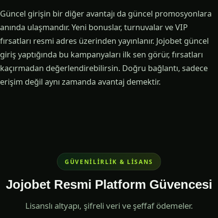
Güncel girişin bir diğer avantajı da güncel promosyonlara
anında ulaşmandır. Yeni bonuslar, turnuvalar ve VIP
fırsatları resmi adres üzerinden yayınlanır. Jojobet güncel
giriş yaptığında bu kampanyaları ilk sen görür, fırsatları
kaçırmadan değerlendirebilirsin. Doğru bağlantı, sadece
erişim değil aynı zamanda avantaj demektir.
GÜVENILIRLIK & LISANS
Jojobet Resmi Platform Güvencesi
Lisanslı altyapı, şifreli veri ve şeffaf ödemeler.