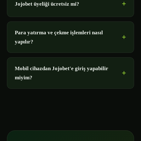
Jojobet üyeliği ücretsiz mi?
Para yatırma ve çekme işlemleri nasıl
yapılır?
Mobil cihazdan Jojobet'e giriş yapabilir
miyim?