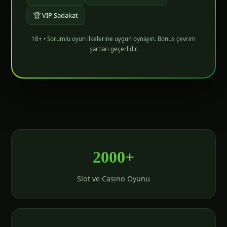
🏆 VIP Sadakat
18+ • Sorumlu oyun ilkelerine uygun oynayın. Bonus çevrim
şartları geçerlidir.
2000+
Slot ve Casino Oyunu