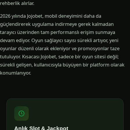
rehberlik alırlar.
2026 yılında Jojobet, mobil deneyimini daha da
güçlendirerek uygulama indirmeye gerek kalmadan
tarayıcı üzerinden tam performanslı erişim sunmaya
devam ediyor. Oyun sağlayıcı sayısı sürekli artıyor, yeni
oyunlar düzenli olarak ekleniyor ve promosyonlar taze
tutuluyor. Kısacası Jojobet, sadece bir oyun sitesi değil;
sürekli gelişen, kullanıcısıyla büyüyen bir platform olarak
konumlanıyor.
Anlık Slot & Jackpot