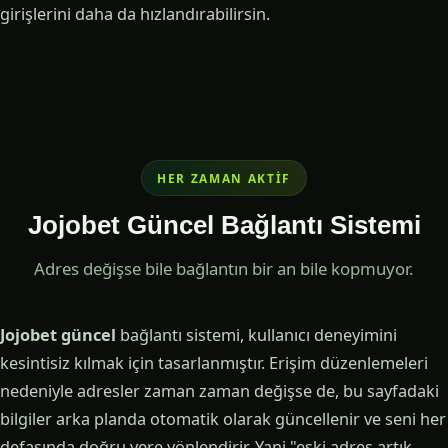
girişlerini daha da hızlandırabilirsin.
HER ZAMAN AKTIF
Jojobet Güncel Bağlantı Sistemi
Adres değişse bile bağlantın bir an bile kopmuyor.
Jojobet güncel
bağlantı sistemi, kullanıcı deneyimini
kesintisiz kılmak için tasarlanmıştır. Erişim düzenlemeleri
nedeniyle adresler zaman zaman değişse de, bu sayfadaki
bilgiler arka planda otomatik olarak güncellenir ve seni her
defasında doğru yere yönlendirir. Yani "eski adres artık