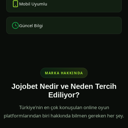
Mobil Uyumlu
Güncel Bilgi
MARKA HAKKINDA
Jojobet Nedir ve Neden Tercih
Ediliyor?
Türkiye'nin en çok konuşulan online oyun
platformlarından biri hakkında bilmen gereken her şey.