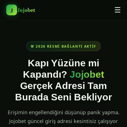
☰
Jojobet
J
🚨 2026 RESMI BAĞLANTI AKTIF
Kapı Yüzüne mi
Kapandı?
Jojobet
Gerçek Adresi Tam
Burada Seni Bekliyor
Erişimin engellendiğini düşünüp panik yapma.
Jojobet güncel giriş adresi kesintisiz çalışıyor