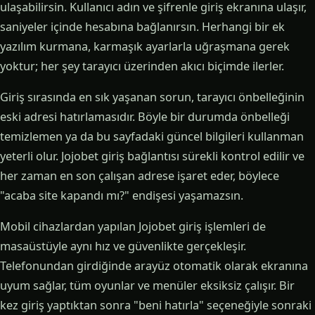
ulaşabilirsin. Kullanıcı adın ve şifrenle giriş ekranına ulaşır,
saniyeler içinde hesabına bağlanırsın. Herhangi bir ek
yazılım kurmana, karmaşık ayarlarla uğraşmana gerek
yoktur; her şey tarayıcı üzerinden akıcı biçimde ilerler.
Giriş sırasında en sık yaşanan sorun, tarayıcı önbelleğinin
eski adresi hatırlamasıdır. Böyle bir durumda önbelleği
temizlemen ya da bu sayfadaki güncel bilgileri kullanman
yeterli olur. Jojobet giriş bağlantısı sürekli kontrol edilir ve
her zaman en son çalışan adrese işaret eder, böylece
"acaba site kapandı mı?" endişesi yaşamazsın.
Mobil cihazlardan yapılan Jojobet giriş işlemleri de
masaüstüyle aynı hız ve güvenlikte gerçekleşir.
Telefonundan girdiğinde arayüz otomatik olarak ekranına
uyum sağlar, tüm oyunlar ve menüler eksiksiz çalışır. Bir
kez giriş yaptıktan sonra "beni hatırla" seçeneğiyle sonraki