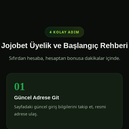
4 KOLAY ADIM
Jojobet Üyelik ve Başlangıç Rehberi
Sıfırdan hesaba, hesaptan bonusa dakikalar içinde.
01
Güncel Adrese Git
Sayfadaki güncel giriş bilgilerini takip et, resmi
adrese ulaş.