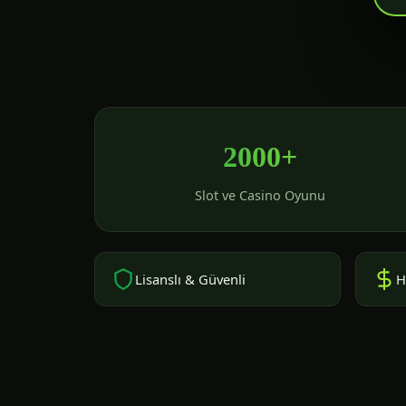
2000+
Slot ve Casino Oyunu
Lisanslı & Güvenli
H