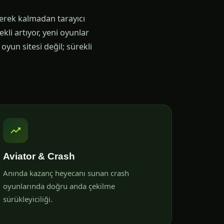
erek kalmadan tarayıcı
li artıyor, yeni oyunlar
oyun sitesi değil; sürekli
Aviator & Crash
Anında kazanç heyecanı sunan crash
oyunlarında doğru anda çekilme
sürükleyiciliği.