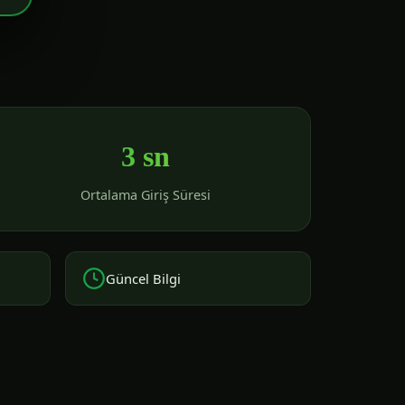
3 sn
Ortalama Giriş Süresi
Güncel Bilgi