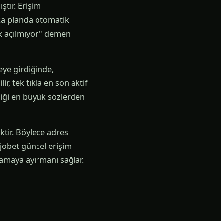
ştır. Erişim
ka planda otomatik
tık açılmıyor" demen
eye girdiğinde,
r, tek tıkla en son aktif
rdiği en büyük sözlerden
ktir. Böylece adres
ojobet güncel erişim
amaya ayırmanı sağlar.