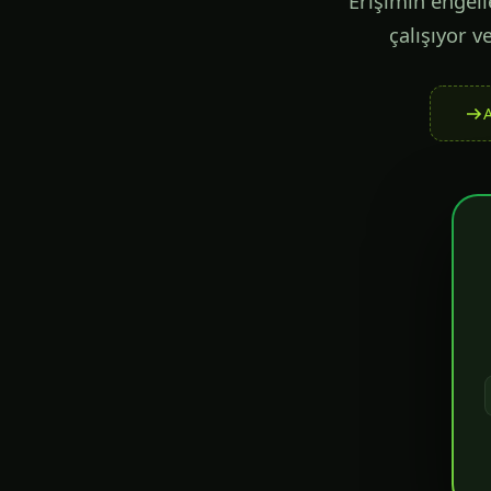
Erişimin engell
çalışıyor v
A