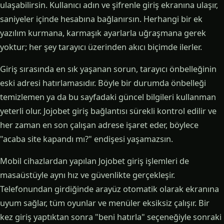
ulaşabilirsin. Kullanıcı adın ve şifrenle giriş ekranına ulaşır,
saniyeler içinde hesabına bağlanırsın. Herhangi bir ek
yazılım kurmana, karmaşık ayarlarla uğraşmana gerek
yoktur; her şey tarayıcı üzerinden akıcı biçimde ilerler.
Giriş sırasında en sık yaşanan sorun, tarayıcı önbelleğinin
eski adresi hatırlamasıdır. Böyle bir durumda önbelleği
temizlemen ya da bu sayfadaki güncel bilgileri kullanman
yeterli olur. Jojobet giriş bağlantısı sürekli kontrol edilir ve
her zaman en son çalışan adrese işaret eder, böylece
"acaba site kapandı mı?" endişesi yaşamazsın.
Mobil cihazlardan yapılan Jojobet giriş işlemleri de
masaüstüyle aynı hız ve güvenlikte gerçekleşir.
Telefonundan girdiğinde arayüz otomatik olarak ekranına
uyum sağlar, tüm oyunlar ve menüler eksiksiz çalışır. Bir
kez giriş yaptıktan sonra "beni hatırla" seçeneğiyle sonraki