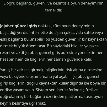
Doğru bağlantı, güvenli ve kesintisiz oyun deneyiminin
temelidir.
Jojobet güncel giriş
noktası, tüm oyun deneyiminin
başladığı yerdir. İnternette dolaşan çok sayıda sahte veya
eski bağlantı bulunabilir; bu yüzden güvenilir bir kaynaktan
girmek büyük önem taşır. Bu sayfadaki bilgiler yalnızca
resmi ve aktif Jojobet güncel giriş adresine yöneliktir; hem
hesabın hem de bilgilerin her zaman güvende kalır.
Yanlış bir adrese girmek, bilgilerinin risk altına girmesine
veya bakiyene ulaşamamana yol açabilir. Jojobet güncel
giriş bilgilerini doğru kaynaktan kullandığında ise böyle bir
endişe yaşamazsın. Sistem seni her seferinde şifreli ve
doğrulanmış bir bağlantı üzerinden platforma taşır, oyun
keyfin kesintiye uğramaz.