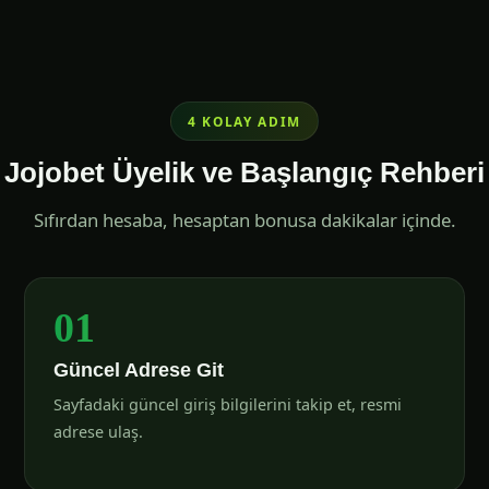
4 KOLAY ADIM
Jojobet Üyelik ve Başlangıç Rehberi
Sıfırdan hesaba, hesaptan bonusa dakikalar içinde.
01
Güncel Adrese Git
Sayfadaki güncel giriş bilgilerini takip et, resmi
adrese ulaş.