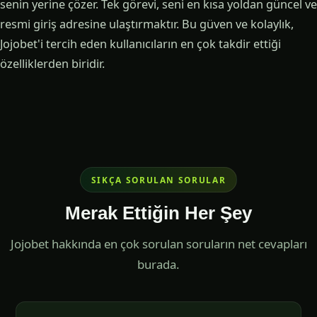
senin yerine çözer. Tek görevi, seni en kısa yoldan güncel ve
resmi giriş adresine ulaştırmaktır. Bu güven ve kolaylık,
Jojobet'i tercih eden kullanıcıların en çok takdir ettiği
özelliklerden biridir.
SIKÇA SORULAN SORULAR
Merak Ettiğin Her Şey
Jojobet hakkında en çok sorulan soruların net cevapları
burada.