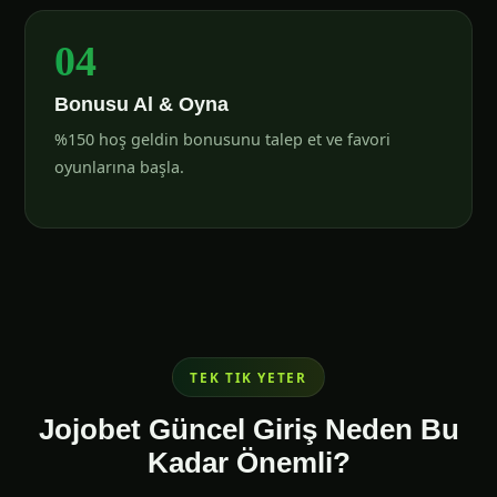
04
Bonusu Al & Oyna
%150 hoş geldin bonusunu talep et ve favori
oyunlarına başla.
TEK TIK YETER
Jojobet Güncel Giriş Neden Bu
Kadar Önemli?