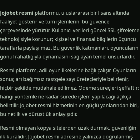
Jojobet resmi
platformu, uluslararası bir lisans altında
faaliyet gösterir ve tüm işlemlerini bu güvence
çerçevesinde yürütür. Kullanıcı verileri güncel SSL şifreleme
teknolojisiyle korunur; kişisel ve finansal bilgilerin üçüncü
taraflarla paylaşılmaz. Bu güvenlik katmanları, oyuncuların
gönül rahatlığıyla oynamasını sağlayan temel unsurlardır.
Resmi platform, adil oyun ilkelerine bağlı çalışır. Oyunların
sonuçları bağımsız rastgele sayı üreteçleriyle belirlenir,
hiçbir şekilde müdahale edilmez. Ödeme süreçleri şeffaftır;
hangi yöntemle ne kadar sürede işlem yapılacağı açıkça
belirtilir. Jojobet resmi hizmetinin en güçlü yanlarından biri,
bu netlik ve dürüstlük anlayışıdır.
Resmi olmayan kopya sitelerden uzak durmak, güvenliğin
ilk kuralıdır. Jojobet resmi adresine yalnızca doğrulanmış