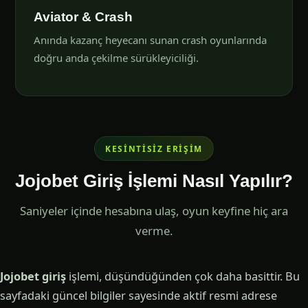
Aviator & Crash
Anında kazanç heyecanı sunan crash oyunlarında
doğru anda çekilme sürükleyiciliği.
KESINTISIZ ERIŞIM
Jojobet Giriş İşlemi Nasıl Yapılır?
Saniyeler içinde hesabına ulaş, oyun keyfine hiç ara
verme.
Jojobet giriş
işlemi, düşündüğünden çok daha basittir. Bu
sayfadaki güncel bilgiler sayesinde aktif resmi adrese