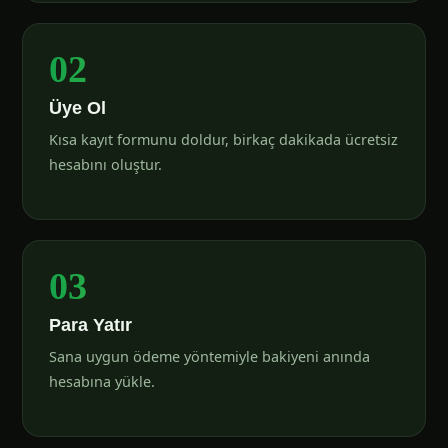
02
Üye Ol
Kısa kayıt formunu doldur, birkaç dakikada ücretsiz
hesabını oluştur.
03
Para Yatır
Sana uygun ödeme yöntemiyle bakiyeni anında
hesabına yükle.