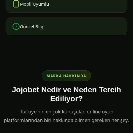
Mobil Uyumlu
Güncel Bilgi
MARKA HAKKINDA
Jojobet Nedir ve Neden Tercih
Ediliyor?
Türkiye'nin en çok konuşulan online oyun
platformlarından biri hakkında bilmen gereken her şey.