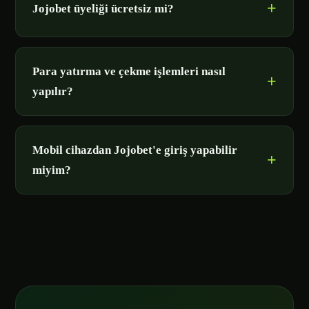
Jojobet üyeliği ücretsiz mi?
Para yatırma ve çekme işlemleri nasıl
yapılır?
Mobil cihazdan Jojobet'e giriş yapabilir
miyim?