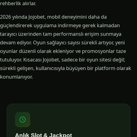
rehberlik alırlar.
2026 yılında Jojobet, mobil deneyimini daha da
güçlendirerek uygulama indirmeye gerek kalmadan
tarayıcı üzerinden tam performanslı erişim sunmaya
devam ediyor. Oyun sağlayıcı sayısı sürekli artıyor, yeni
oyunlar düzenli olarak ekleniyor ve promosyonlar taze
tutuluyor. Kısacası Jojobet, sadece bir oyun sitesi değil;
sürekli gelişen, kullanıcısıyla büyüyen bir platform olarak
konumlanıyor.
Anlık Slot & Jackpot